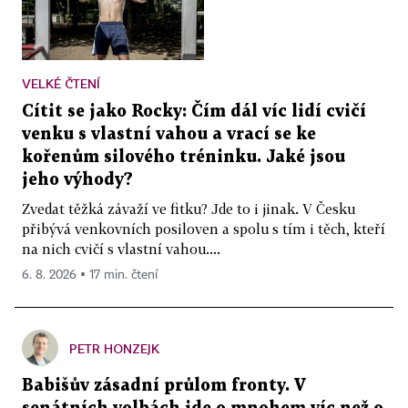
VELKÉ ČTENÍ
Cítit se jako Rocky: Čím dál víc lidí cvičí
venku s vlastní vahou a vrací se ke
kořenům silového tréninku. Jaké jsou
jeho výhody?
Zvedat těžká závaží ve fitku? Jde to i jinak. V Česku
přibývá venkovních posiloven a spolu s tím i těch, kteří
na nich cvičí s vlastní vahou....
6. 8. 2026 ▪ 17 min. čtení
PETR HONZEJK
Babišův zásadní průlom fronty. V