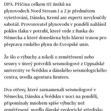
DPA. Příčina celkem tří úniků na
plynovodech
Nord
Stream
1 a 2 je předmětem
vyšetřování, Dánsko, Kreml ani experti nevyloučily
sabotáž. Provozovatel plynovodu v pondělí nahlásil
pokles tlaku v potrubí, které vede z Ruska do
Německa a které donedávna bylo hlavní trasou pro
přepravu ruského plynu do Evropské unie.
Že šlo o výbuchy a nikoli o
zemětřesení nebo
sesuvy v úterý potvrdili seismologové
z Uppsalské
univerzity ve Švédsku a dánského seismologického
centra, uvedla agentura Reuters.
Dva otřesy, které zaznamenali seismologové v
Německu, Dánsku a Švédsku v noci na pondělí,
připomínaly mnohem spíše výbuchy než
zemětřesení, uvedlo dánské geologické středisko