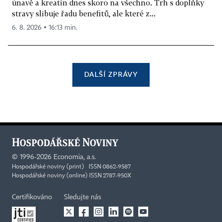
únavě a kreatin dnes skoro na všechno. Trh s doplňky
stravy slibuje řadu benefitů, ale které z...
6. 8. 2026 ▪ 16:13 min.
DALŠÍ ZPRÁVY
©
1996-2026
Economia, a.s.
Hospodářské noviny (print) ISSN 0862-9587
Hospodářské noviny (online) ISSN 2787-950X
Certifikováno
Sledujte nás