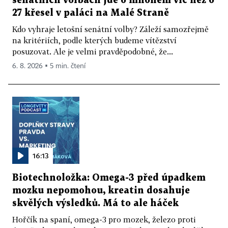
senátních volbách jde o mnohem víc než o
27 křesel v paláci na Malé Straně
Kdo vyhraje letošní senátní volby? Záleží samozřejmě
na kritériích, podle kterých budeme vítězství
posuzovat. Ale je velmi pravděpodobné, že...
6. 8. 2026 ▪ 5 min. čtení
16:13
Biotechnoložka: Omega-3 před úpadkem
mozku nepomohou, kreatin dosahuje
skvělých výsledků. Má to ale háček
Hořčík na spaní, omega-3 pro mozek, železo proti