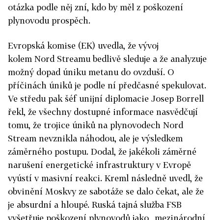
otázka podle něj zní, kdo by měl z poškození
plynovodu prospěch.
Evropská komise (EK) uvedla, že vývoj
kolem
Nord
Streamu
bedlivě sleduje a že analyzuje
možný dopad úniku metanu do ovzduší. O
příčinách úniků je podle ní předčasné spekulovat.
Ve středu pak šéf unijní diplomacie Josep Borrell
řekl, že všechny dostupné informace nasvědčují
tomu, že trojice úniků na plynovodech Nord
Stream nevznikla náhodou, ale je výsledkem
záměrného postupu. Dodal, že jakékoli záměrné
narušení energetické infrastruktury v Evropě
vyústí v masivní reakci. Kreml následně uvedl, že
obvinění Moskvy ze sabotáže se dalo čekat, ale že
je absurdní a hloupé.
Ruská tajná služba FSB
vyšetřuje poškození plynovodů jako „mezinárodní