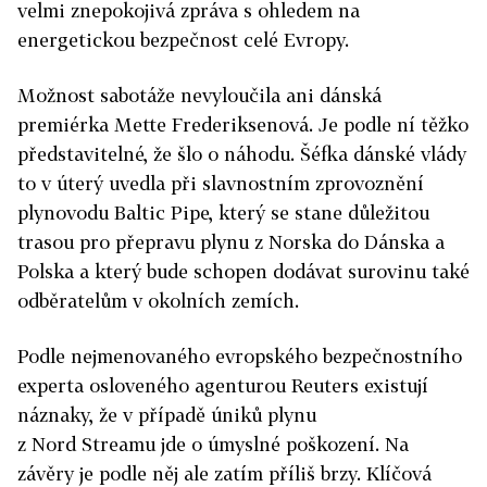
velmi znepokojivá zpráva s ohledem na
energetickou bezpečnost celé Evropy.
Možnost sabotáže nevyloučila ani dánská
premiérka Mette Frederiksenová. Je podle ní těžko
představitelné, že šlo o náhodu. Šéfka dánské vlády
to v úterý uvedla při slavnostním zprovoznění
plynovodu Baltic Pipe, který se stane důležitou
trasou pro přepravu plynu z Norska do Dánska a
Polska a který bude schopen dodávat surovinu také
odběratelům v okolních zemích.
Podle nejmenovaného evropského bezpečnostního
experta osloveného agenturou Reuters existují
náznaky, že v případě úniků plynu
z
Nord
Streamu
jde o úmyslné poškození. Na
závěry je podle něj ale zatím příliš brzy. Klíčová