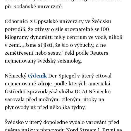
při Kodaňské univerzitě.
Odborníci z Uppsalské univerzity ve Švédsku
potvrdili, že otřesy o síle srovnatelné se 100
kilogramy dynamitu měly centrum ve vodě, nikoli
v zemi. „Jsme si jistí, že šlo o výbuchy, a ne
zemětřesení nebo sesuv,“ řekl podle Reuters
nejmenovaný švédský seismolog.
Německý
týdeník
Der Spiegel v úterý citoval
nejmenované zdroje, podle kterých americká
Ústřední zpravodajská služba (CIA) Německo
varovala před možnými cílenými útoky na
plynovody už před několika týdny.
Švédsko v úterý dopoledne vydalo varování před
dvěma úniky z plynovodu
Nord
Stream
1. První se