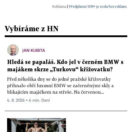
|
Předplatné HN+ je zcela bez reklam.
Vybíráme z HN
JAN KUBITA
Hledá se papaláš. Kdo jel v černém BMW s
majákem skrze „Turkovu“ křižovatku?
Před několika dny se do jedné pražské křižovatky
přihnalo obří luxusní BMW se začerněnými skly a
blikajícím majáčkem na střeše. Na červenou...
4. 8. 2026 ▪ 6 min. čtení