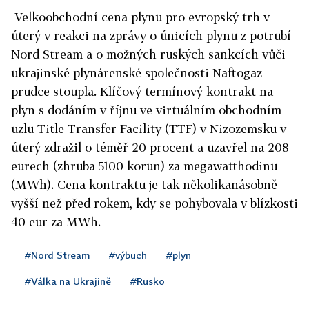
Velkoobchodní cena plynu pro evropský trh v
úterý v reakci na zprávy o únicích plynu z potrubí
Nord Stream a o možných ruských sankcích vůči
ukrajinské plynárenské společnosti Naftogaz
prudce stoupla. Klíčový termínový kontrakt na
plyn s dodáním v říjnu ve virtuálním obchodním
uzlu Title Transfer Facility (TTF) v Nizozemsku v
úterý zdražil o téměř 20 procent a uzavřel na 208
eurech (zhruba 5100 korun) za megawatthodinu
(MWh). Cena kontraktu je tak několikanásobně
vyšší než před rokem, kdy se pohybovala v blízkosti
40 eur za MWh.
#Nord Stream
#výbuch
#plyn
#Válka na Ukrajině
#Rusko