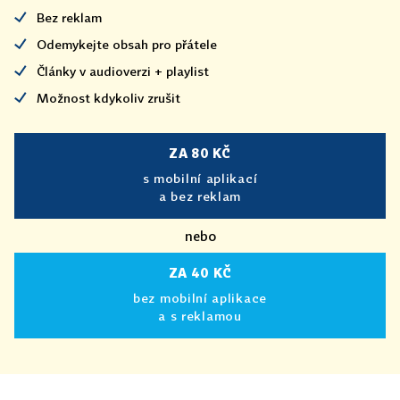
Bez reklam
Odemykejte obsah pro přátele
Články v audioverzi + playlist
Možnost kdykoliv zrušit
ZA 80 KČ
s mobilní aplikací
a bez reklam
nebo
ZA 40 KČ
bez mobilní aplikace
a s reklamou