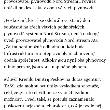
provozovatel plynovodu
Nord
Stream
1 rovněž
ohlásil pokles tlaku v obou větvích plynovodu.
„Poškození, které se odehrálo ve stejný den
současně na třech větvích podmořských
plynovodů systému
Nord
Stream
, nemá obdoby,“
uvedl provozovatel plynovodu
Nord
Stream
AG.
„Zatím není možné odhadnout, kdy bude
infrastruktura pro přepravu plynu obnovena,“
dodala společnost. Ačkoliv jsou nyní oba plynovody
mimo provoz, jsou stále naplněné plynem.
Mluvčí Kremlu Dmitrij Peskov na dotaz agentury
TASS, zda mohou být úniky výsledkem sabotáže,
řekl, že „v tuto chvíli nelze vyloučit žádnou
možnost“. Uvedl také, že potrubí zaznamenalo
poškození nejasného charakteru, což je podle něj