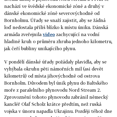
nachází ve švédské ekonomické zóně a druhý v
dánské ekonomické zóně severovýchodně od
Bornholmu. Úřady se snaží zajistit, aby se žádná
loď nedostala příliš blízko k místu úniku. Dánská
armáda zveřejnila
video
zachycující na vodní
hladině kruh o průměru zhruba jednoho kilometru,
jak čeří bubliny unikajícího plynu.
V pondělí dánské úřady požádaly plavidla, aby se
vyhýbala okruhu pěti námořních mil (asi devět
kilometrů) od místa jihovýchodně od ostrova
Bornholm. Důvodem byl únik plynu do Baltského
moře z paralelního plynovodu
Nord
Stream
2.
Zprovoznění tohoto plynovodu zabránil německý
kancléř Olaf Scholz krátce předtím, než ruská
vojska v únoru napadla Ukrajinu. Později téhož dne