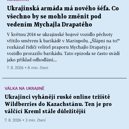
Ukrajinská armáda má nového šéfa. Co
všechno by se mohlo změnit pod
vedením Mychajla Drapatého
V květnu 2014 se ukrajinské bojové vozidlo pěchoty
vřítilo směrem k barikádě v Mariupolu. „Šlápni na to!“
rozkázal řidiči velitel praporu Mychajlo Drapatyj a
vozidlo prorazilo barikádu. Tato epizoda se často uvádí
jako příklad odhodlání...
7. 8. 2026 ▪ 8 min. čtení
VÁLKA NA UKRAJINĚ
Ukrajinci vyhánějí ruské online tržiště
Wildberries do Kazachstánu. Ten je pro
válčící Kreml stále důležitější
7. 8. 2026 ▪ 3 min. čtení