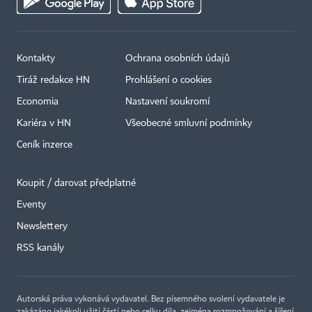
Kontakty
Ochrana osobních údajů
Tiráž redakce HN
Prohlášení o cookies
Economia
Nastavení soukromí
Kariéra v HN
Všeobecné smluvní podmínky
Ceník inzerce
Koupit / darovat předplatné
Eventy
×
Newslettery
RSS kanály
Autorská práva vykonává vydavatel. Bez písemného svolení vydavatele je
zakázáno jakékoli užití částí nebo celku díla, zejména rozmnožování a šíření