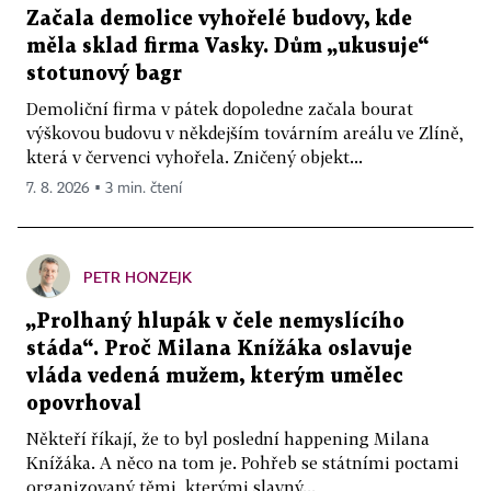
Začala demolice vyhořelé budovy, kde
měla sklad firma Vasky. Dům „ukusuje“
stotunový bagr
Demoliční firma v pátek dopoledne začala bourat
výškovou budovu v někdejším továrním areálu ve Zlíně,
která v červenci vyhořela. Zničený objekt...
7. 8. 2026 ▪ 3 min. čtení
PETR HONZEJK
„Prolhaný hlupák v čele nemyslícího
stáda“. Proč Milana Knížáka oslavuje
vláda vedená mužem, kterým umělec
opovrhoval
Někteří říkají, že to byl poslední happening Milana
Knížáka. A něco na tom je. Pohřeb se státními poctami
organizovaný těmi, kterými slavný...