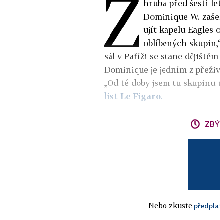
Z
hruba před šesti le
Dominique W. zašel
ujít kapelu Eagles 
oblíbených skupin,“
sál v Paříži se stane dějiště
Dominique je jedním z přeživ
„Od té doby jsem tu skupinu 
list Le Figaro.
ZBÝ
Nebo zkuste
předpla