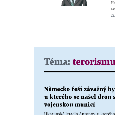
Ho
ze
22.
Téma:
terorismu
Německo řeší závažný hy
u kterého se našel dron 
vojenskou municí
Ukrajinské letadlo Antonov, u kterého