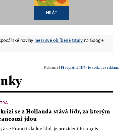
HRÁT
mezi své oblíbené tituly
ospodářské noviny
na Google
|
Předplatné HN+ je zcela bez reklam.
ánky
XTRA
 krizi se z Hollanda stává lídr, za kterým
rancouzi jdou
yž ve Francii vládne klid, je prezident François