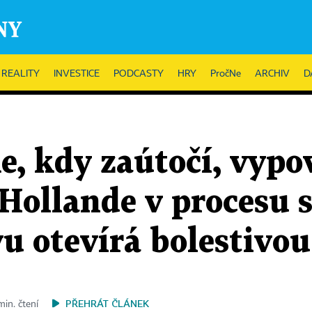
REALITY
INVESTICE
PODCASTY
HRY
PročNe
ARCHIV
D
e, kdy zaútočí, vypo
Hollande v procesu s 
u otevírá bolestivou
PŘEHRÁT ČLÁNEK
min. čtení