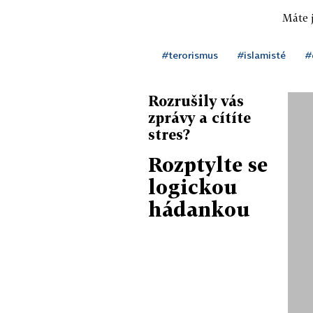
Máte j
#terorismus
#islamisté
#
Rozrušily vás
zprávy a cítíte
stres?
Rozptylte se
logickou
hádankou