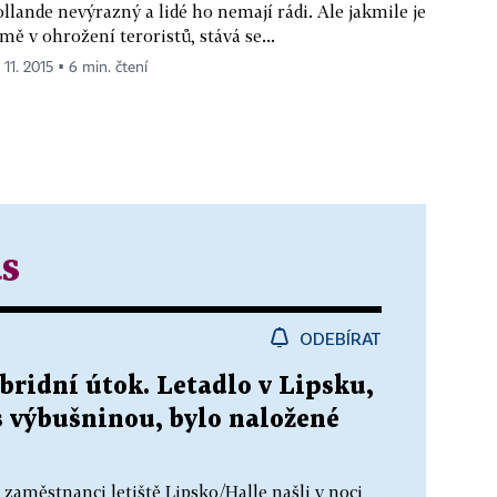
llande nevýrazný a lidé ho nemají rádi. Ale jakmile je
mě v ohrožení teroristů, stává se...
 11. 2015 ▪ 6 min. čtení
s
ODEBÍRAT
bridní útok. Letadlo v Lipsku,
s výbušninou, bylo naložené
 zaměstnanci letiště Lipsko/Halle našli v noci