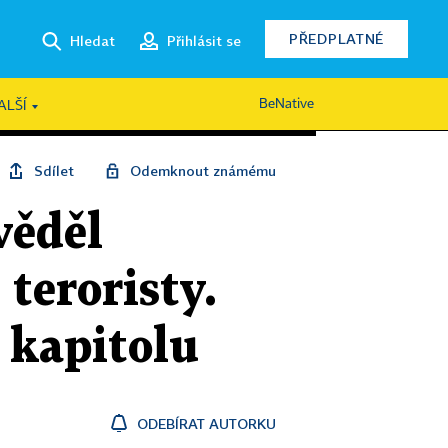
PŘEDPLATNÉ
Hledat
Přihlásit se
BeNative
ALŠÍ
Sdílet
Odemknout známému
věděl
teroristy.
 kapitolu
ODEBÍRAT AUTORKU