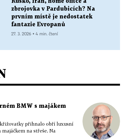
Rusko, Írán, home office a
zbrojovka v Pardubicích? Na
prvním místě je nedostatek
fantazie Evropanů
27. 3. 2026 ▪ 4 min. čtení
N
 černém BMW s majákem
 křižovatky přihnalo obří luxusní
m majáčkem na střeše. Na