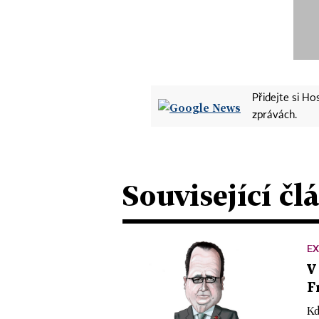
Přidejte si H
zprávách.
Související čl
E
V
F
Kd