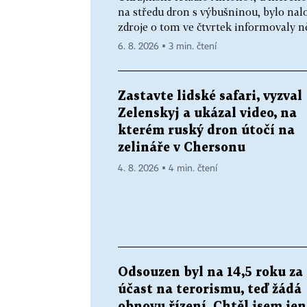
na středu dron s výbušninou, bylo na
zdroje o tom ve čtvrtek informovaly n
6. 8. 2026 ▪ 3 min. čtení
Zastavte lidské safari, vyzval
Zelenskyj a ukázal video, na
kterém ruský dron útočí na
zelináře v Chersonu
4. 8. 2026 ▪ 4 min. čtení
Odsouzen byl na 14,5 roku za
účast na terorismu, teď žádá
obnovu řízení. Chtěl jsem jen