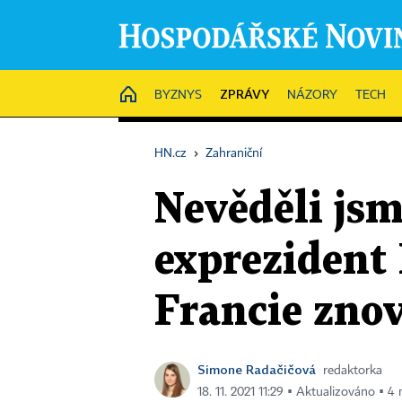
ZPRÁVY
HOME
BYZNYS
NÁZORY
TECH
HN.cz
›
Zahraniční
Nevěděli jsm
exprezident 
Francie znov
Simone Radačičová
redaktorka
18. 11. 2021 11:29 ▪ Aktualizováno ▪ 4 