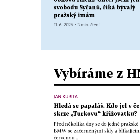
svobodu Syřanů, říká bývalý
pražský imám
11. 6. 2026 ▪ 3 min. čtení
Vybíráme z H
JAN KUBITA
Hledá se papaláš. Kdo jel v
skrze „Turkovu“ křižovatku?
Před několika dny se do jedné pražské
BMW se začerněnými skly a blikající
červenou...