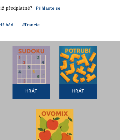
iž předplatné?
Přihlaste se
džihád
#Francie
HRÁT
HRÁT