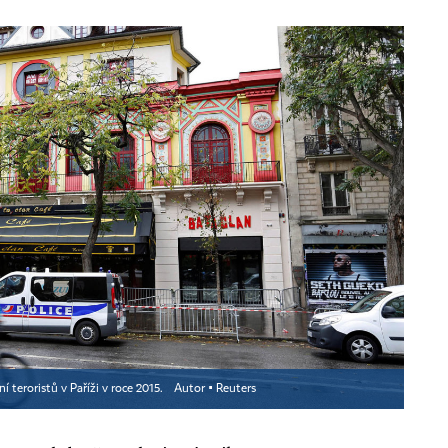
 teroristů v Paříži v roce 2015.
Autor ▪
Reuters