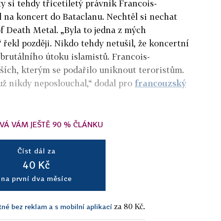
ty si tehdy třicetiletý právník Francois-
 na koncert do Bataclanu. Nechtěl si nechat
of Death Metal. „Byla to jedna z mých
 řekl později. Nikdo tehdy netušil, že koncertní
m brutálního útoku islamistů. Francois-
ších, kterým se podařilo uniknout teroristům.
už nikdy neposlouchal,“ dodal pro
francouzský
VÁ VÁM JEŠTĚ 90 % ČLÁNKU
Číst dál za
40 Kč
na první dva měsíce
za 80 Kč.
tné bez reklam a s mobilní aplikací