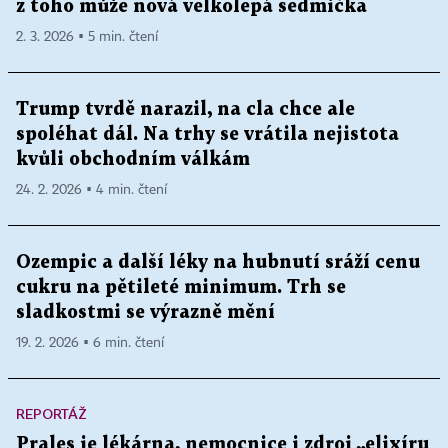
z toho může nová velkolepá sedmička
2. 3. 2026 ▪ 5 min. čtení
Trump tvrdě narazil, na cla chce ale
spoléhat dál. Na trhy se vrátila nejistota
kvůli obchodním válkám
24. 2. 2026 ▪ 4 min. čtení
Ozempic a další léky na hubnutí sráží cenu
cukru na pětileté minimum. Trh se
sladkostmi se výrazně mění
19. 2. 2026 ▪ 6 min. čtení
REPORTÁŽ
Prales je lékárna, nemocnice i zdroj „elixíru