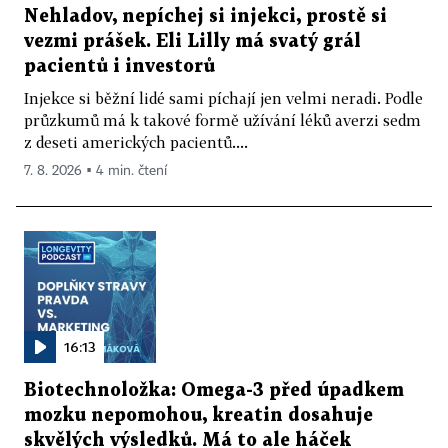
Nehladov, nepíchej si injekci, prostě si
vezmi prášek. Eli Lilly má svatý grál
pacientů i investorů
Injekce si běžní lidé sami píchají jen velmi neradi. Podle
průzkumů má k takové formě užívání léků averzi sedm
z deseti amerických pacientů....
7. 8. 2026 ▪ 4 min. čtení
16:13
Biotechnoložka: Omega-3 před úpadkem
mozku nepomohou, kreatin dosahuje
skvělých výsledků. Má to ale háček