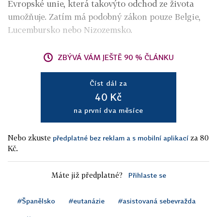
Evropské unie, která takovýto odchod ze života
umožňuje. Zatím má podobný zákon pouze Belgie,
Lucembursko nebo Nizozemsko.
ZBÝVÁ VÁM JEŠTĚ 90 % ČLÁNKU
Číst dál za
40 Kč
na první dva měsíce
Nebo zkuste
za 80
předplatné bez reklam a s mobilní aplikací
Kč.
Máte již předplatné?
Přihlaste se
#Španělsko
#eutanázie
#asistovaná sebevražda