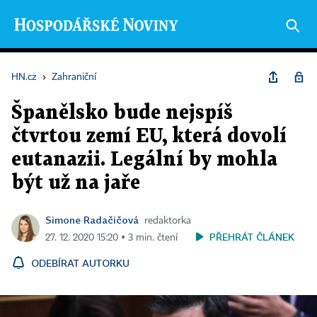
HN.cz
›
Zahraniční
Španělsko bude nejspíš
čtvrtou zemí EU, která dovolí
eutanazii. Legální by mohla
být už na jaře
Simone Radačičová
redaktorka
PŘEHRÁT ČLÁNEK
27. 12. 2020 15:20 ▪ 3 min. čtení
ODEBÍRAT AUTORKU