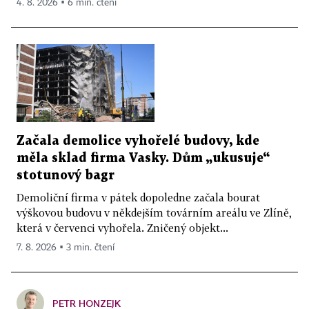
4. 8. 2026 ▪ 6 min. čtení
Začala demolice vyhořelé budovy, kde
měla sklad firma Vasky. Dům „ukusuje“
stotunový bagr
Demoliční firma v pátek dopoledne začala bourat
výškovou budovu v někdejším továrním areálu ve Zlíně,
která v červenci vyhořela. Zničený objekt...
7. 8. 2026 ▪ 3 min. čtení
PETR HONZEJK