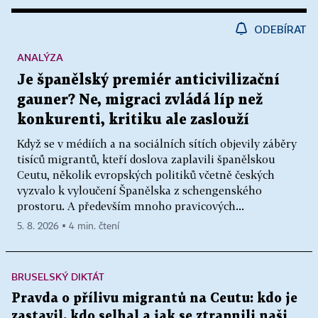
ODEBÍRAT
ANALÝZA
Je španělský premiér anticivilizační
gauner? Ne, migraci zvládá líp než
konkurenti, kritiku ale zaslouží
Když se v médiích a na sociálních sítích objevily záběry
tisíců migrantů, kteří doslova zaplavili španělskou
Ceutu, několik evropských politiků včetně českých
vyzvalo k vyloučení Španělska z schengenského
prostoru. A především mnoho pravicových...
5. 8. 2026 ▪ 4 min. čtení
BRUSELSKÝ DIKTÁT
Pravda o přílivu migrantů na Ceutu: kdo je
zastavil, kdo selhal a jak se ztrapnili naši