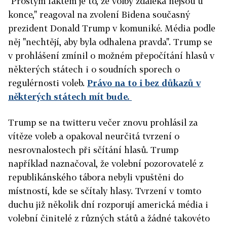
"Prostým faktem je to, že volby zdaleka nejsou u
konce," reagoval na zvolení Bidena současný
prezident Donald Trump v komuniké. Média podle
něj "nechtějí, aby byla odhalena pravda". Trump se
v prohlášení zmínil o možném přepočítání hlasů v
některých státech i o soudních sporech o
regulérnosti voleb.
Právo na to i bez důkazů v
některých státech mít bude.
Trump se na twitteru večer znovu prohlásil
za
vítěze voleb a opakoval neurčitá tvrzení o
nesrovnalostech při sčítání hlasů.
Trump
například naznačoval, že volební pozorovatelé z
republikánského tábora nebyli vpuštěni do
místností, kde se sčítaly hlasy. Tvrzení v tomto
duchu již několik dní rozporují americká média i
volební činitelé z různých států a žádné takovéto