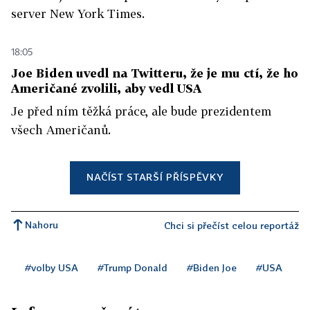
server New York Times.
18:05
Joe Biden uvedl na Twitteru, že je mu ctí, že ho
Američané zvolili, aby vedl USA
Je před ním těžká práce, ale bude prezidentem
všech Američanů.
NAČÍST STARŠÍ PŘÍSPĚVKY
Nahoru
Chci si přečíst celou reportáž
#volby USA
#Trump Donald
#Biden Joe
#USA