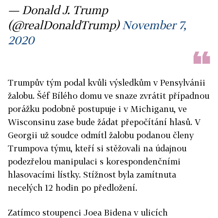
— Donald J. Trump
(@realDonaldTrump)
November 7,
2020
Trumpův tým podal kvůli výsledkům v Pensylvánii
žalobu. Šéf Bílého domu ve snaze zvrátit případnou
porážku podobně postupuje i v Michiganu, ve
Wisconsinu zase bude žádat přepočítání hlasů. V
Georgii už soudce odmítl žalobu podanou členy
Trumpova týmu, kteří si stěžovali na údajnou
podezřelou manipulaci s korespondenčními
hlasovacími lístky. Stížnost byla zamítnuta
necelých 12 hodin po předložení.
Zatímco stoupenci Joea Bidena v ulicích