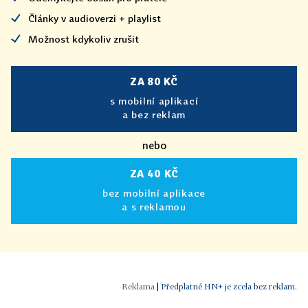
Články v audioverzi + playlist
Možnost kdykoliv zrušit
ZA 80 KČ
s mobilní aplikací
a bez reklam
nebo
ZA 40 KČ
bez mobilní aplikace
a s reklamou
|
Předplatné HN+ je zcela bez reklam.