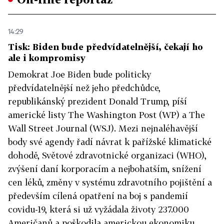
14:29
Tisk: Biden bude předvídatelnější, čekají ho
ale i kompromisy
Demokrat Joe Biden bude politicky
předvídatelnější než jeho předchůdce,
republikánský prezident Donald Trump, píší
americké listy The Washington Post (WP) a The
Wall Street Journal (WSJ). Mezi nejnaléhavější
body své agendy řadí návrat k pařížské klimatické
dohodě, Světové zdravotnické organizaci (WHO),
zvýšení daní korporacím a nejbohatším, snížení
cen léků, změny v systému zdravotního pojištění a
především cílená opatření na boj s pandemií
covidu-19, která si už vyžádala životy 237.000
Američanů a poškodila americkou ekonomiku.