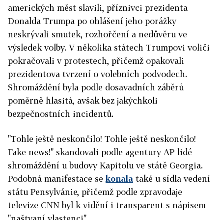
amerických měst slavili, příznivci prezidenta
Donalda Trumpa po ohlášení jeho porážky
neskrývali smutek, rozhořčení a nedůvěru ve
výsledek volby. V několika státech Trumpovi voliči
pokračovali v protestech, přičemž opakovali
prezidentova tvrzení o volebních podvodech.
Shromáždění byla podle dosavadních záběrů
poměrně hlasitá, avšak bez jakýchkoli
bezpečnostních incidentů.
"Tohle ještě neskončilo! Tohle ještě neskončilo!
Fake news!" skandovali podle agentury AP lidé
shromáždění u budovy Kapitolu ve státě Georgia.
Podobná manifestace se
konala
také u sídla vedení
státu Pensylvánie, přičemž podle zpravodaje
televize CNN byl k vidění i transparent s nápisem
"naštvaní vlastenci".