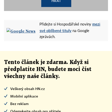
HRÁT
mezi
Přidejte si Hospodářské noviny
své oblíbené tituly
na Google
zprávách.
Tento článek
je
zdarma. Když si
předplatíte HN, budete moci číst
všechny naše články
.
Veškerý obsah HN.cz
Mobilní aplikace
Bez reklam
Odemykejte obsah pro přátele