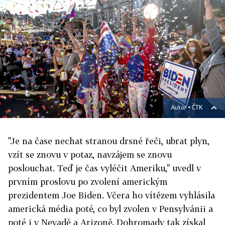
Autor ▪
ČTK
"Je na čase nechat stranou drsné řeči, ubrat plyn,
vzít se znovu v potaz, navzájem se znovu
poslouchat. Teď je čas vyléčit Ameriku," uvedl v
prvním proslovu po zvolení americkým
prezidentem Joe Biden.
Včera ho vítězem vyhlásila
americká média poté, co byl zvolen v Pensylvánii a
poté i v Nevadě a Arizoně. Dohromady tak získal