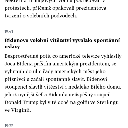
Někteří z Trumpových voličů pokračovali v
protestech, přičemž opakovali prezidentova
tvrzení o volebních podvodech.
19:41
Bidenovo volební vítězství vyvolalo spontánní
oslavy
Bezprostředně poté, co americké televize vyhlásily
Joea Bidena příštím americkým prezidentem, se
vyhrnuli do ulic řady amerických měst jeho
příznivci a začali spontánně slavit. Bidenovi
stoupenci slavili vítězství i nedaleko Bílého domu,
jehož nynější šéf a Bidenův neúspěšný soupeř
Donald Trump byl v té době na golfu ve Sterlingu
ve Virginii.
19:32