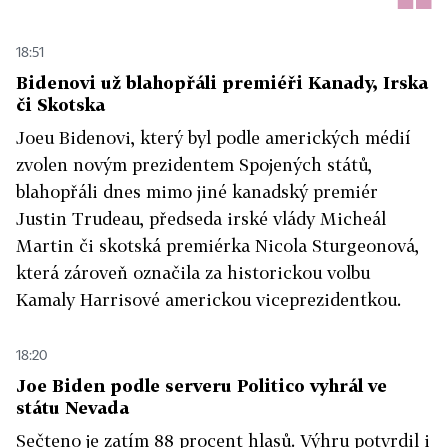
18:51
Bidenovi už blahopřáli premiéři Kanady, Irska
či Skotska
Joeu Bidenovi, který byl podle amerických médií
zvolen novým prezidentem Spojených států,
blahopřáli dnes mimo jiné kanadský premiér
Justin Trudeau, předseda irské vlády Micheál
Martin či skotská premiérka Nicola Sturgeonová,
která zároveň označila za historickou volbu
Kamaly Harrisové americkou viceprezidentkou.
18:20
Joe Biden podle serveru Politico vyhrál ve
státu Nevada
Sečteno je zatím 88 procent hlasů. Výhru potvrdil i