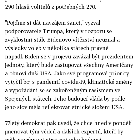
290 hlasů volitelů z potřebných 270.
"Pojďme si dát navzájem šanci," vyzval
podporovatele Trumpa, který v rozporu se
zvyklostmi stále Bidenovo vítězství neuznal a
výsledky voleb v několika státech právně
napadl.
Biden se v projevu zavázal být prezidentem
jednoty, který bude zastupovat všechny Američany
a obnoví duši USA. Jako své programové priority
vytyčil boj s pandemií covidu-19, klimatické změny
a vypořádání se se zakořeněným rasismem ve
Spojených státech. Jeho budoucí vláda by podle
jeho slov měla reflektovat etnické složení USA.
77letý demokrat pak uvedl, že chce hned v pondělí
jmenovat tým vědců a dalších expertů, kteří by
měli navrhnout strategii jeho budoucí