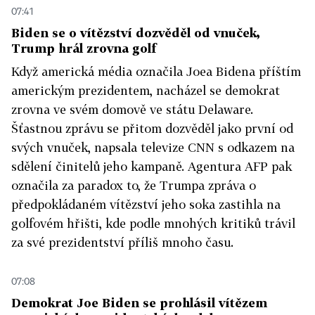
07:41
Biden se o vítězství dozvěděl od vnuček,
Trump hrál zrovna golf
Když americká média označila Joea Bidena příštím
americkým prezidentem, nacházel se demokrat
zrovna ve svém domově ve státu Delaware.
Šťastnou zprávu se přitom dozvěděl jako první od
svých vnuček, napsala televize CNN s odkazem na
sdělení činitelů jeho kampaně. Agentura AFP pak
označila za paradox to, že Trumpa zpráva o
předpokládaném vítězství jeho soka zastihla na
golfovém hřišti, kde podle mnohých kritiků trávil
za své prezidentství příliš mnoho času.
07:08
Demokrat Joe Biden se prohlásil vítězem