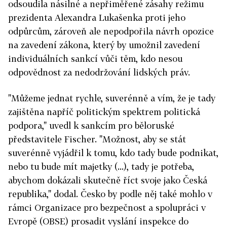
odsoudila násilné a nepřiměřené zásahy režimu
prezidenta Alexandra Lukašenka proti jeho
odpůrcům, zároveň ale nepodpořila návrh opozice
na zavedení zákona, který by umožnil zavedení
individuálních sankcí vůči těm, kdo nesou
odpovědnost za nedodržování lidských práv.
"Můžeme jednat rychle, suverénně a vím, že je tady
zajištěna napříč politickým spektrem politická
podpora," uvedl k sankcím pro běloruské
představitele Fischer. "Možnost, aby se stát
suverénně vyjádřil k tomu, kdo tady bude podnikat,
nebo tu bude mít majetky (...), tady je potřeba,
abychom dokázali skutečně říct svoje jako Česká
republika," dodal. Česko by podle něj také mohlo v
rámci Organizace pro bezpečnost a spolupráci v
Evropě (OBSE) prosadit vyslání inspekce do