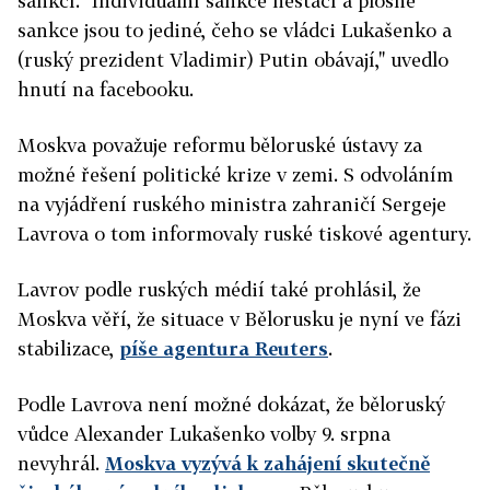
sankcí. "Individuální sankce nestačí a plošné
sankce jsou to jediné, čeho se vládci Lukašenko a
(ruský prezident Vladimir) Putin obávají," uvedlo
hnutí na facebooku.
Moskva považuje reformu běloruské ústavy za
možné řešení politické krize v zemi. S odvoláním
na vyjádření ruského ministra zahraničí Sergeje
Lavrova o tom informovaly ruské tiskové agentury.
Lavrov podle ruských médií také prohlásil, že
Moskva věří, že situace v Bělorusku je nyní ve fázi
stabilizace,
píše agentura Reuters
.
Podle Lavrova není možné dokázat, že běloruský
vůdce Alexander Lukašenko volby 9. srpna
nevyhrál.
Moskva vyzývá k zahájení skutečně