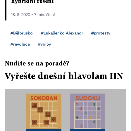
hybridní řešení
18. 8. 2020 ▪ 7 min. čtení
#Bělorusko
#Lukašenko Alexandr
#protesty
#revoluce
#volby
Nudíte se na poradě?
Vyřešte dnešní hlavolam HN