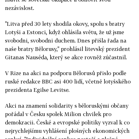
nezávislost.
"Litva před 30 lety shodila okovy, spolu s bratry
Lotyši a Estonci, když ohlásila světu, že už jsme
svobodni, svobodni duchem. Dnes přišla řada na
naše bratry Bělorusy," prohlásil
litevský prezident
Gitanas Nauséda, který se akce rovněž zúčastnil
.
V Rize na akci na podporu Bělorusů přislo podle
ruské redakce BBC asi 400 lidí, včetně lotyšského
prezidenta Egilse Levitse.
Akci na znamení solidarity s běloruskými občany
pořádal v Česku spolek Milion chvilek pro
demokracii. České a evropské politiky vyzval k co
nejrychlejšímu vyhlášení plošných ekonomických