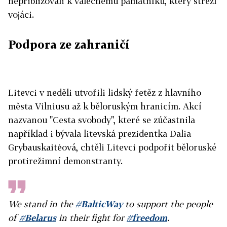
nepřibližovali k válečnému památníku, který střeží
vojáci.
Podpora ze zahraničí
Litevci v neděli utvořili lidský řetěz z hlavního
města Vilniusu až k běloruským hranicím. Akcí
nazvanou "Cesta svobody", které se zúčastnila
například i bývala litevská prezidentka
Dalia
Grybauskaitėová, chtěli Litevci podpořit běloruské
protirežimní demonstranty.
We stand in the
#BalticWay
to support the people
of
#Belarus
in their fight for
#freedom
.