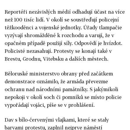
Reportéři nezávislých médií odhadují účast na více
než 100 tisíc lidí. V okolí se soustřeďují policejní
těžkooděnci a vojenské jednotky. Úřady tlampačie
vyzývají shromážděné k rozchodu a varují, že v
opačném případě použijí síly. Odpovědí je hvízdot.
Policisté nezasahují. Protesty se konají také v
Brestu, Grodnu, Vitebsku a dalších městech.
Běloruské ministerstvo obrany před začátkem
demonstrace oznámilo, že armáda převezme
ochranu nad národními památníky. S jakýmikoli
nepokoji v okolí soch či pomníků se místo policie
vypořádají vojáci, píše se v prohlášení.
Dav s bílo-červenými vlajkami, které se staly
barvami protestu, zaplnil nejprve náměstí