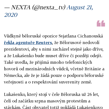
— NEXTA (@nexta_tv)
August 21,
2020
Vůdkyně běloruské opozice Svjatlana Cichanouská
řekla agentuře Reuters
, že Bělorusové nedovolí
prezidentovi, aby s nimi zacházel stejně jako dříve,
a že Lukašenko bude muset dříve či později odejít.
Také uvedla, že přijímá mnoho telefonických
hovorů od mezinárodních vůdců, včetně Británie a
Německa, ale že je žádá pouze o podporu běloruské
veřejnosti a o respektování suverenity země.
Lukašenko, který stojí v čele Běloruska už 26 let,
čelí od začátku srpna masovým protestům a
stávkám. Část obyvatel totiž pokládá Lukašenkovo