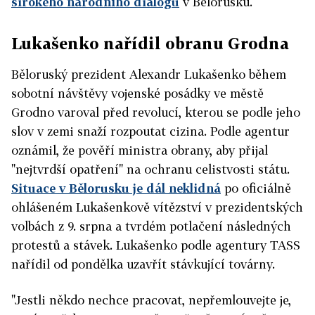
širokého národního dialogu
v Bělorusku.
Lukašenko nařídil obranu Grodna
Běloruský prezident Alexandr Lukašenko během
sobotní návštěvy vojenské posádky ve městě
Grodno varoval před revolucí, kterou se podle jeho
slov v zemi snaží rozpoutat cizina. Podle agentur
oznámil, že pověří ministra obrany, aby přijal
"nejtvrdší opatření" na ochranu celistvosti státu.
Situace v Bělorusku je dál neklidná
po oficiálně
ohlášeném Lukašenkově vítězství v prezidentských
volbách z 9. srpna a tvrdém potlačení následných
protestů a stávek. Lukašenko podle agentury TASS
nařídil od pondělka uzavřít stávkující továrny.
"Jestli někdo nechce pracovat, nepřemlouvejte je,