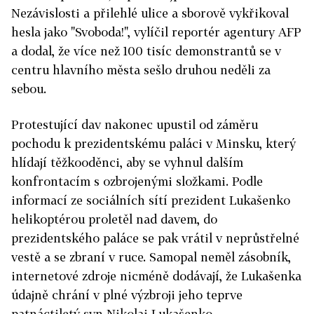
Nezávislosti a přilehlé ulice a sborově vykřikoval
hesla jako "Svoboda!", vylíčil reportér agentury AFP
a dodal, že více než 100 tisíc demonstrantů se v
centru hlavního města sešlo druhou neděli za
sebou.
Protestující dav nakonec upustil od záměru
pochodu k prezidentskému paláci v Minsku, který
hlídají těžkooděnci, aby se vyhnul dalším
konfrontacím s ozbrojenými složkami. Podle
informací ze sociálních sítí prezident Lukašenko
helikoptérou proletěl nad davem, do
prezidentského paláce se pak vrátil v neprůstřelné
vestě a se zbraní v ruce. Samopal neměl zásobník,
internetové zdroje nicméně dodávají, že Lukašenka
údajně chrání v plné výzbroji jeho teprve
patnáctiletý syn Nikolai Lukašenko.