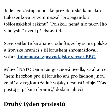
Jeden ze zástupců polské prezidentské kanceláře
Lukašenkova tvrzení nazval "propagandou
(běloruského) režimu". "Polsko... nemá nic takového
v úmyslu," uvedl představitel.
Severoatlantická aliance odmítá, že by se na polské
a litevské hranici s Běloruskem shromažďovali
vojáci,
informoval zpravodajský server BBC.
Mluvčí NATO Oana Lungescuová uvedla, že aliance
"není hrozbou pro Bělorusko ani pro žádnou jinou
zemi" a v regionu žádné vojáky nesoustřeďuje. "Náš
postoj je přísně obranný," dodala mluvčí.
Druhý týden protestů