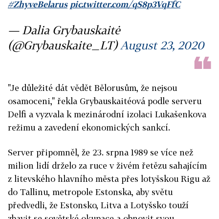
#ZhyveBelarus
pic.twitter.com/qS8p3VqFfC
— Dalia Grybauskaitė
(@Grybauskaite_LT)
August 23, 2020
"Je důležité dát vědět Bělorusům, že nejsou
osamoceni," řekla Grybauskaitéová podle serveru
Delfi a vyzvala k mezinárodní izolaci Lukašenkova
režimu a zavedení ekonomických sankcí.
Server připomněl, že 23. srpna 1989 se více než
milion lidí drželo za ruce v živém řetězu sahajícím
z litevského hlavního města přes lotyšskou Rigu až
do Tallinu, metropole Estonska, aby světu
předvedli, že Estonsko, Litva a Lotyšsko touží
zbavit se sovětské okupace a obnovit svou