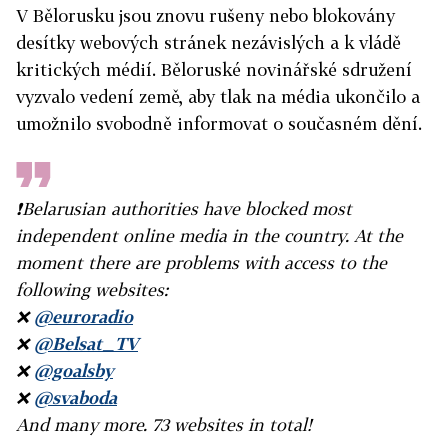
V Bělorusku jsou znovu rušeny nebo blokovány
desítky webových stránek nezávislých a k vládě
kritických médií. Běloruské novinářské sdružení
vyzvalo vedení země, aby tlak na média ukončilo a
umožnilo svobodně informovat o současném dění.
❗️Belarusian authorities have blocked most
independent online media in the country. At the
moment there are problems with access to the
following websites:
❌
@euroradio
❌
@Belsat_TV
❌
@goalsby
❌
@svaboda
And many more. 73 websites in total!