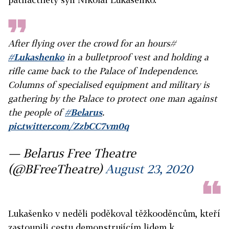
After flying over the crowd for an hours#
#Lukashenko
in a bulletproof vest and holding a
rifle came back to the Palace of Independence.
Columns of specialised equipment and military is
gathering by the Palace to protect one man against
the people of
#Belarus
.
pic.twitter.com/ZzbCC7vm0q
— Belarus Free Theatre
(@BFreeTheatre)
August 23, 2020
Lukašenko v neděli poděkoval těžkooděncům, kteří
zastoupili cestu demonstrujícím lidem k