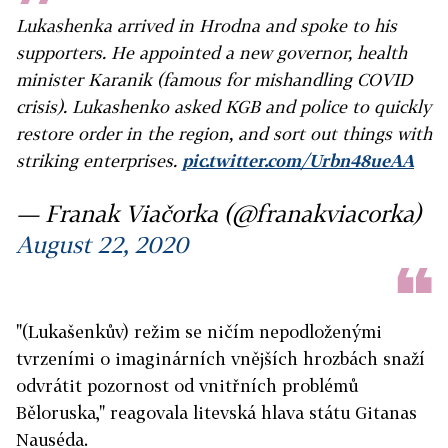
Lukashenka arrived in Hrodna and spoke to his
supporters. He appointed a new governor, health
minister Karanik (famous for mishandling COVID
crisis). Lukashenko asked KGB and police to quickly
restore order in the region, and sort out things with
striking enterprises.
pic.twitter.com/Urbn48ueAA
— Franak Viačorka (@franakviacorka)
August 22, 2020
"(Lukašenkův) režim se ničím nepodloženými
tvrzeními o imaginárních vnějších hrozbách snaží
odvrátit pozornost od vnitřních problémů
Běloruska," reagovala litevská hlava státu Gitanas
Nauséda.