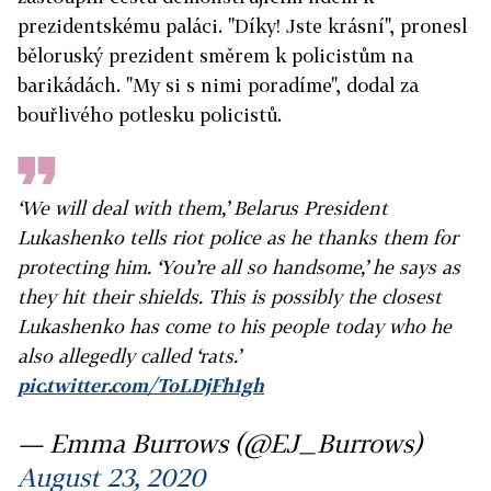
prezidentskému paláci. "Díky! Jste krásní", pronesl
běloruský prezident směrem k policistům na
barikádách. "My si s nimi poradíme", dodal za
bouřlivého potlesku policistů.
‘We will deal with them,’ Belarus President
Lukashenko tells riot police as he thanks them for
protecting him. ‘You’re all so handsome,’ he says as
they hit their shields. This is possibly the closest
Lukashenko has come to his people today who he
also allegedly called ‘rats.’
pic.twitter.com/ToLDjFh1gh
— Emma Burrows (@EJ_Burrows)
August 23, 2020