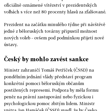
oficiálně oznámené vítězství v prezidentských
volbách s více než 80 procenty hlasů za zfalšované.
Prezident na začátku minulého týdne při návštěvě
jedné z běloruských továrny připustil možnost
nových voleb - ovšem pod podmínkou přijetí nové
ústavy.
Český by mohlo zavést sankce
Ministr zahraničí Tomáš Petříček (ČSSD) na
pondělním jednání vlády představí program
konkrétní pomoci běloruským občanům
postižených represemi. Podpora by měla formu
peněz na právní zastupování nebo fyzickou i
psychologickou pomoc zbitým lidem. Ministr
vnitra Jan Hamáček (ČSSD) uvedl, že by Česko