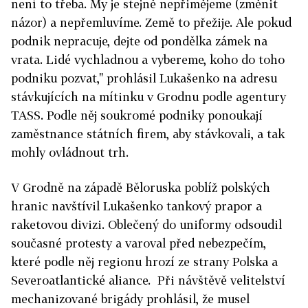
není to třeba. My je stejně nepřimějeme (změnit
názor) a nepřemluvíme. Země to přežije. Ale pokud
podnik nepracuje, dejte od pondělka zámek na
vrata. Lidé vychladnou a vybereme, koho do toho
podniku pozvat," prohlásil Lukašenko na adresu
stávkujících na mítinku v Grodnu podle agentury
TASS. Podle něj soukromé podniky ponoukají
zaměstnance státních firem, aby stávkovali, a tak
mohly ovládnout trh.
V Grodně na západě Běloruska poblíž polských
hranic navštívil Lukašenko tankový prapor a
raketovou divizi. Oblečený do uniformy odsoudil
současné protesty a varoval před nebezpečím,
které podle něj regionu hrozí ze strany Polska a
Severoatlantické aliance. Při návštěvě velitelství
mechanizované brigády prohlásil, že musel