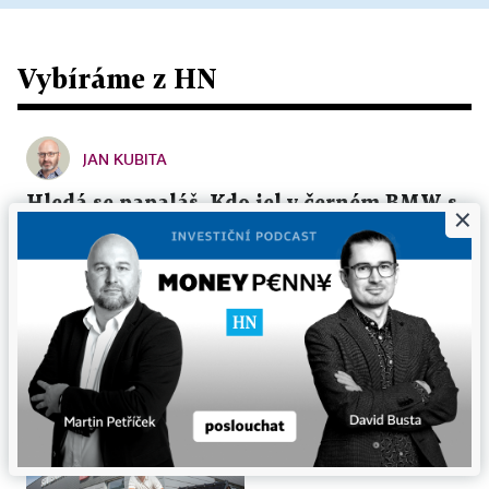
Vybíráme z HN
JAN KUBITA
Hledá se papaláš. Kdo jel v černém BMW s
×
majákem skrze „Turkovu“ křižovatku?
Před několika dny se do jedné pražské křižovatky
přihnalo obří luxusní BMW se začerněnými skly a
blikajícím majáčkem na střeše. Na červenou...
4. 8. 2026 ▪ 6 min. čtení