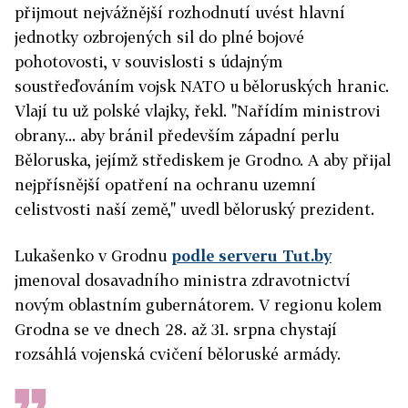
přijmout nejvážnější rozhodnutí uvést hlavní
jednotky ozbrojených sil do plné bojové
pohotovosti, v souvislosti s údajným
soustřeďováním vojsk NATO u běloruských hranic.
Vlají tu už polské vlajky, řekl. "Nařídím ministrovi
obrany... aby bránil především západní perlu
Běloruska, jejímž střediskem je Grodno. A aby přijal
nejpřísnější opatření na ochranu uzemní
celistvosti naší země," uvedl běloruský prezident.
Lukašenko v Grodnu
podle serveru Tut.by
jmenoval dosavadního ministra zdravotnictví
novým oblastním gubernátorem. V regionu kolem
Grodna se ve dnech 28. až 31. srpna chystají
rozsáhlá vojenská cvičení běloruské armády.