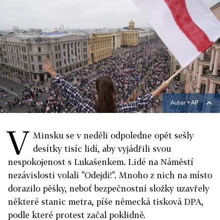
Autor ▪
AP
V
Minsku se v neděli odpoledne opět sešly
desítky tisíc lidí, aby vyjádřili svou
nespokojenost s Lukašenkem. Lidé na Náměstí
nezávislosti volali "Odejdi!". Mnoho z nich na místo
dorazilo pěšky, neboť bezpečnostní složky uzavřely
některé stanic metra, píše německá tisková DPA,
podle které protest začal poklidně.