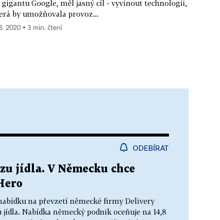
 gigantu Google, měl jasný cíl - vyvinout technologii,
erá by umožňovala provoz...
 8. 2020 ▪ 3 min. čtení
ODEBÍRAT
zu jídla. V Německu chce
Hero
nabídku na převzetí německé firmy Delivery
 jídla. Nabídka německý podnik oceňuje na 14,8