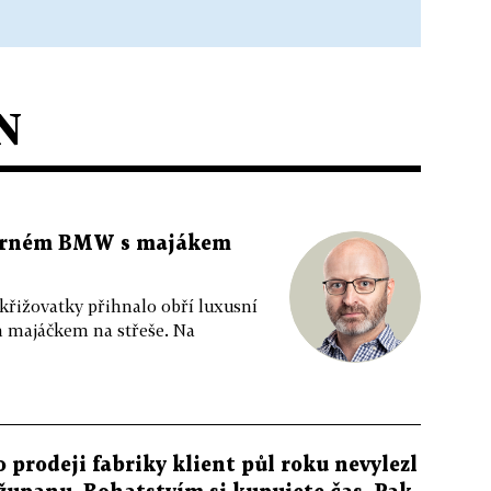
N
 černém BMW s majákem
 křižovatky přihnalo obří luxusní
m majáčkem na střeše. Na
o prodeji fabriky klient půl roku nevylezl