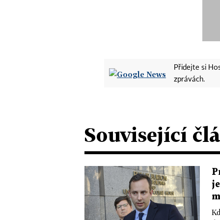
Přidejte si H
zprávách.
Související čl
P
j
m
Kd