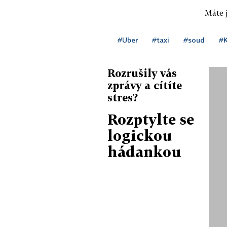
Máte j
#Uber
#taxi
#soud
#K
Rozrušily vás
zprávy a cítíte
stres?
Rozptylte se
logickou
hádankou