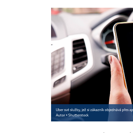
Uber své služby, jež si zákazník objednává přes ap
Autor ▪
Shutterstock