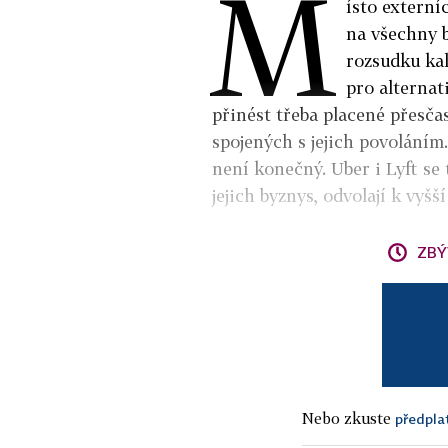
M
ísto extern
na všechny 
rozsudku kal
pro alternat
přinést třeba placené přesča
spojených s jejich povoláním
není konečný. Uber i Lyft se 
jejich byznys, odvolají k vyšší
ZBÝ
Nebo zkuste
předpla