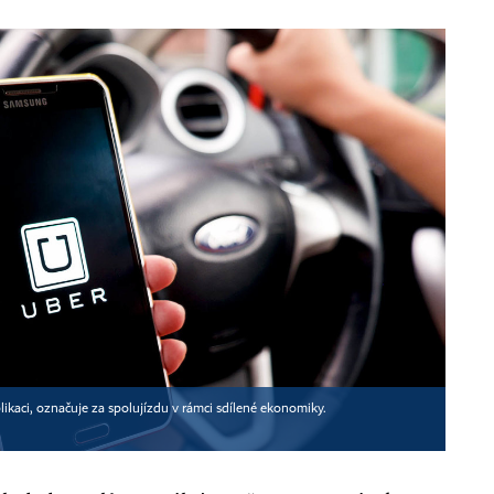
likaci, označuje za spolujízdu v rámci sdílené ekonomiky.