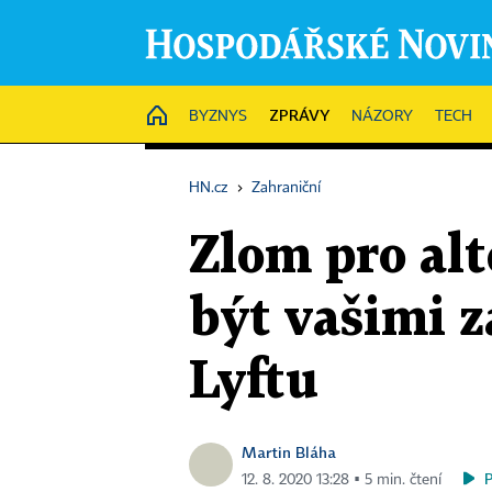
ZPRÁVY
HOME
BYZNYS
NÁZORY
TECH
HN.cz
›
Zahraniční
Zlom pro alt
být vašimi z
Lyftu
Martin Bláha
12. 8. 2020 13:28 ▪ 5 min. čtení