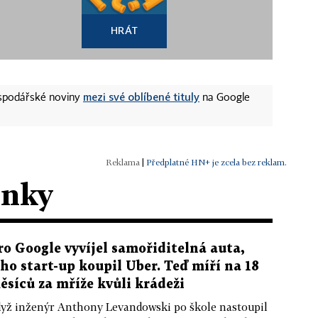
HRÁT
mezi své oblíbené tituly
ospodářské noviny
na Google
|
Předplatné HN+ je zcela bez reklam.
ánky
ro Google vyvíjel samořiditelná auta,
eho start-up koupil Uber. Teď míří na 18
ěsíců za mříže kvůli krádeži
yž inženýr Anthony Levandowski po škole nastoupil