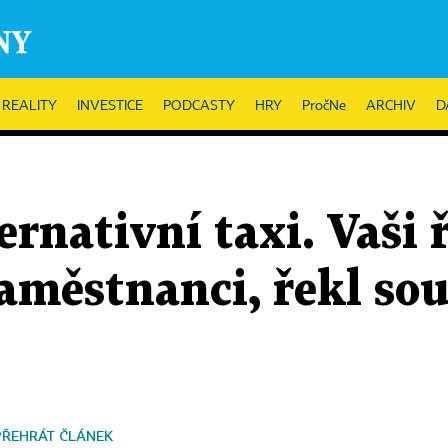
REALITY
INVESTICE
PODCASTY
HRY
PročNe
ARCHIV
D
ernativní taxi. Vaši ř
aměstnanci, řekl so
PŘEHRÁT ČLÁNEK