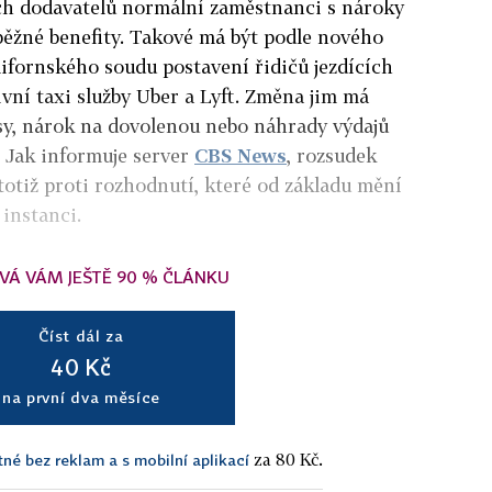
ích dodavatelů normální zaměstnanci s nároky
běžné benefity. Takové má být podle nového
ifornského soudu postavení řidičů jezdících
ivní taxi služby Uber a Lyft. Změna jim má
sy, nárok na dovolenou nebo náhrady výdajů
. Jak informuje server
CBS News
, rozsudek
totiž proti rozhodnutí, které od základu mění
 instanci.
VÁ VÁM JEŠTĚ 90 % ČLÁNKU
Číst dál za
40 Kč
na první dva měsíce
za 80 Kč.
tné bez reklam a s mobilní aplikací