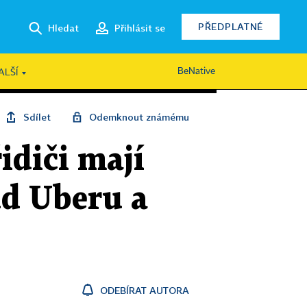
PŘEDPLATNÉ
Hledat
Přihlásit se
BeNative
ALŠÍ
Sdílet
Odemknout známému
idiči mají
ud Uberu a
ODEBÍRAT AUTORA