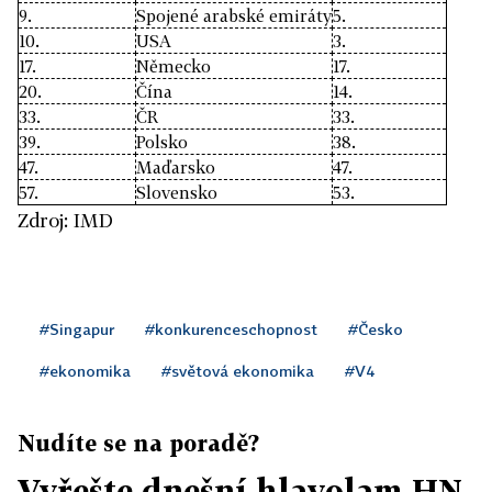
9.
Spojené arabské emiráty
5.
10.
USA
3.
17.
Německo
17.
20.
Čína
14.
33.
ČR
33.
39.
Polsko
38.
47.
Maďarsko
47.
57.
Slovensko
53.
Zdroj: IMD
#Singapur
#konkurenceschopnost
#Česko
#ekonomika
#světová ekonomika
#V4
Nudíte se na poradě?
Vyřešte dnešní hlavolam HN