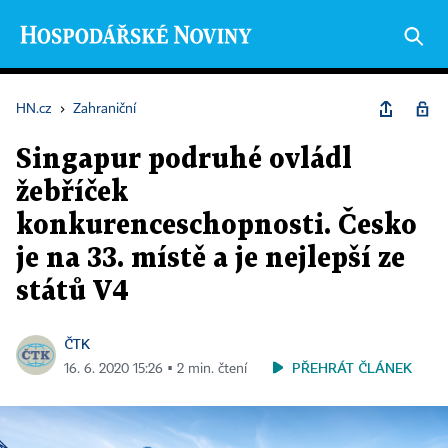
HN.cz
›
Zahraniční
Singapur podruhé ovládl
žebříček
konkurenceschopnosti. Česko
je na 33. místě a je nejlepší ze
států V4
ČTK
PŘEHRÁT ČLÁNEK
16. 6. 2020 15:26 ▪ 2 min. čtení