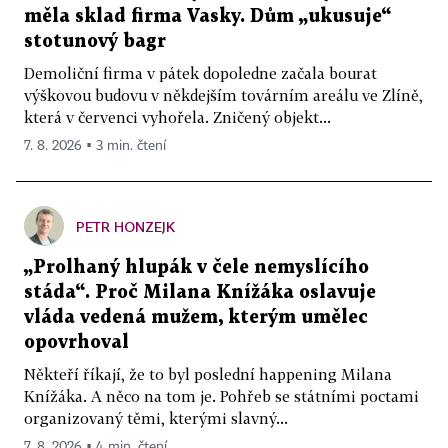
měla sklad firma Vasky. Dům „ukusuje“
stotunový bagr
Demoliční firma v pátek dopoledne začala bourat
výškovou budovu v někdejším továrním areálu ve Zlíně,
která v červenci vyhořela. Zničený objekt...
7. 8. 2026 ▪ 3 min. čtení
PETR HONZEJK
„Prolhaný hlupák v čele nemyslícího
stáda“. Proč Milana Knížáka oslavuje
vláda vedená mužem, kterým umělec
opovrhoval
Někteří říkají, že to byl poslední happening Milana
Knížáka. A něco na tom je. Pohřeb se státními poctami
organizovaný těmi, kterými slavný...
7. 8. 2026 ▪ 4 min. čtení