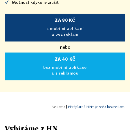
Možnost kdykoliv zrušit
ZA 80 KČ
s mobilní aplikací
a bez reklam
nebo
ZA 40 KČ
bez mobilní aplikace
a s reklamou
|
Předplatné HN+ je zcela bez reklam.
Vybíráme z HN