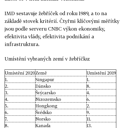
IMD sestavuje žebříček od roku 1989, a to na
základě stovek kritérií. Čtyřmi klíčovými měřítky
jsou podle serveru CNBC výkon ekonomiky,
efektivita vlády, efektivita podnikání a
infrastruktura.
Umístění vybraných zemí v žebříčku:
Umístění 2020
Země
Umístění 2019
1.
Singapur
1.
2.
Dánsko
8.
3.
Švýcarsko
4.
4.
Nizozemsko
6.
5.
Hongkong
2.
6.
Švédsko
9.
7.
Norsko
11.
8.
Kanada
13.