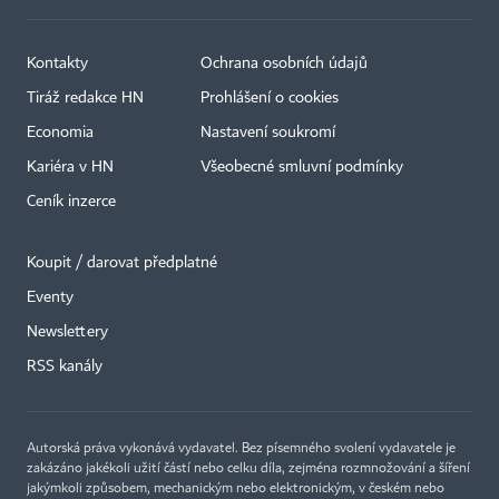
Kontakty
Ochrana osobních údajů
Tiráž redakce HN
Prohlášení o cookies
Economia
Nastavení soukromí
Kariéra v HN
Všeobecné smluvní podmínky
Ceník inzerce
Koupit / darovat předplatné
Eventy
×
Newslettery
RSS kanály
Autorská práva vykonává vydavatel. Bez písemného svolení vydavatele je
zakázáno jakékoli užití částí nebo celku díla, zejména rozmnožování a šíření
jakýmkoli způsobem, mechanickým nebo elektronickým, v českém nebo