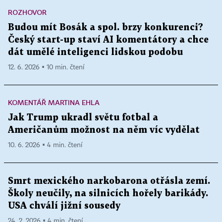
ROZHOVOR
Budou mít Bosák a spol. brzy konkurenci?
Český start-up staví AI komentátory a chce
dát umělé inteligenci lidskou podobu
12. 6. 2026 ▪ 10 min. čtení
KOMENTÁŘ MARTINA EHLA
Jak Trump ukradl světu fotbal a
Američanům možnost na něm víc vydělat
10. 6. 2026 ▪ 4 min. čtení
Smrt mexického narkobarona otřásla zemí.
Školy neučily, na silnicích hořely barikády.
USA chválí jižní sousedy
24. 2. 2026 ▪ 4 min. čtení