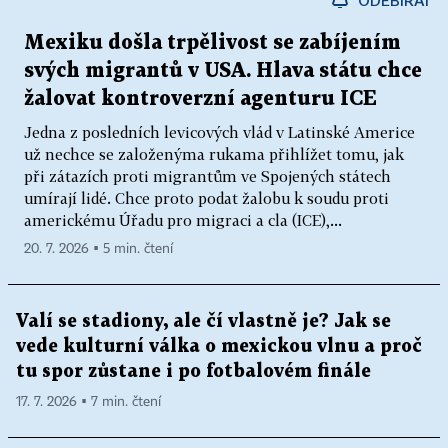
ODEBÍRAT
Mexiku došla trpělivost se zabíjením
svých migrantů v USA. Hlava státu chce
žalovat kontroverzní agenturu ICE
Jedna z posledních levicových vlád v Latinské Americe
už nechce se založenýma rukama přihlížet tomu, jak
při zátazích proti migrantům ve Spojených státech
umírají lidé. Chce proto podat žalobu k soudu proti
americkému Úřadu pro migraci a cla (ICE),...
20. 7. 2026 ▪ 5 min. čtení
Valí se stadiony, ale čí vlastně je? Jak se
vede kulturní válka o mexickou vlnu a proč
tu spor zůstane i po fotbalovém finále
17. 7. 2026 ▪ 7 min. čtení