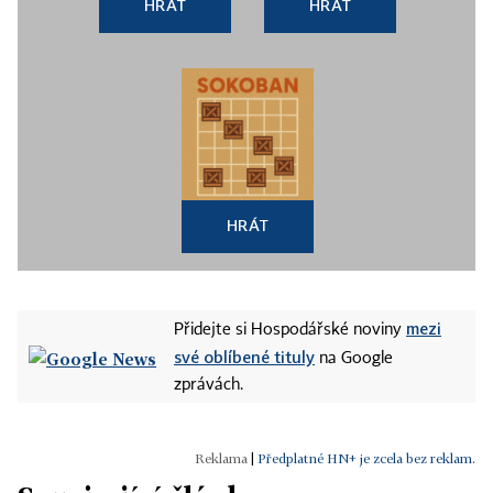
HRÁT
HRÁT
HRÁT
mezi
Přidejte si Hospodářské noviny
své oblíbené tituly
na Google
zprávách.
|
Předplatné HN+ je zcela bez reklam.