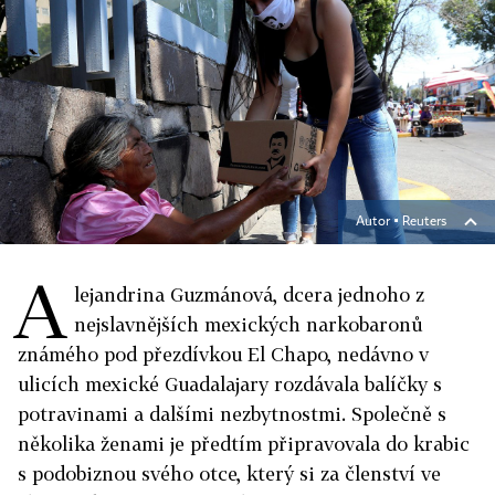
Autor ▪
Reuters
A
lejandrina Guzmánová, dcera jednoho z
nejslavnějších mexických narkobaronů
známého pod přezdívkou El Chapo, nedávno v
ulicích mexické Guadalajary rozdávala balíčky s
potravinami a dalšími nezbytnostmi. Společně s
několika ženami je předtím připravovala do krabic
s podobiznou svého otce, který si za členství ve