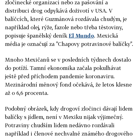
zločinecké organizaci nebo za pašování a
distribuci drog odpykává doživotí v USA. V
balíčcích, které Guzmánová rozdávala chudým, je
například olej, rýže, fazole nebo třeba těstoviny,
popisuje španělský deník
El Mundo
. Mexická
média je označují za "Chapovy potravinové balíčky".
Mnoho Mexičanů se v posledních týdnech dostalo
do potíží. Tamní ekonomika začala pokulhávat
ještě před příchodem pandemie koronaviru.
Mezinárodní měnový fond očekává, že letos klesne
až o 6,6 procenta.
Podobný obrázek, kdy drogoví zločinci dávají lidem
balíčky s jídlem, není v Mexiku nijak výjimečný.
Potraviny chudším lidem nedávno rozdávali
například i členové nechvalně známého drogového