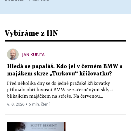
Vybíráme z HN
JAN KUBITA
Hledá se papaláš. Kdo jel v černém BMW s
majákem skrze „Turkovu“ křižovatku?
Před několika dny se do jedné pražské křižovatky
přihnalo obří luxusní BMW se začerněnými skly a
blikajícím majáčkem na střeše. Na červenou...
4. 8. 2026 ▪ 6 min. čtení