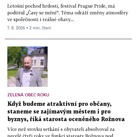
Letošní pochod hrdosti, festival Prague Pride, má
podtitul „Časy se mění“. Téma odráží změny atmosféry
ve společnosti i reálné obavy...
7. 8. 2026 ▪ 2 min. čtení
ZELENÁ OBEC ROKU
Když budeme atraktivní pro občany,
staneme se zajímavým městem i pro
byznys, říká starosta oceněného Rožnova
Více než stovku setkání s obyvateli absolvoval za
necelé čtyři roky ve funkci starosty Rožnova pod