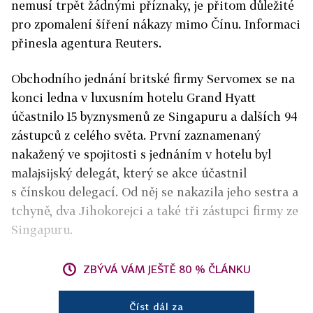
nemusí trpět žádnými příznaky, je přitom důležité
pro zpomalení šíření nákazy mimo Čínu. Informaci
přinesla agentura Reuters.
Obchodního jednání britské firmy Servomex se na
konci ledna v luxusním hotelu Grand Hyatt
účastnilo 15 byznysmenů ze Singapuru a dalších 94
zástupců z celého světa. První zaznamenaný
nakažený ve spojitosti s jednáním v hotelu byl
malajsijský delegát, který se akce účastnil
s čínskou delegací. Od něj se nakazila jeho sestra a
tchyně, dva Jihokorejci a také tři zástupci firmy ze
Singapuru.
ZBÝVÁ VÁM JEŠTĚ 80 % ČLÁNKU
Číst dál za