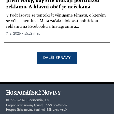
první volby, kdy sítě blokují politickou
reklamu. A hlavní oběť je nečekaná
V Podpásovce se tentokrát věnujeme tématu, o kterém
se vůbec nemluví. Meta začala blokovat politickou
reklamu na Facebooku a Instagramu a...
7. 8. 2026 ▪ 55:23 min.
DALŠÍ ZPRÁVY
©
1996-2026
Economia, a.s.
Hospodářské noviny (print) ISSN 0862-9587
Hospodářské noviny (online) ISSN 2787-950X