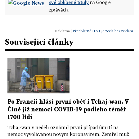
své oblíbené tituly
na Google
zprávách.
|
Předplatné HN+ je zcela bez reklam.
Související články
Po Francii hlásí první oběť i Tchaj-wan. V
Číně již nemoci COVID-19 podleho téměř
1700 lidí
Tchaj-wan v neděli oznámil první případ úmrtí na
nemoc vyvolávanou novým koronavirem. Zemřel muž