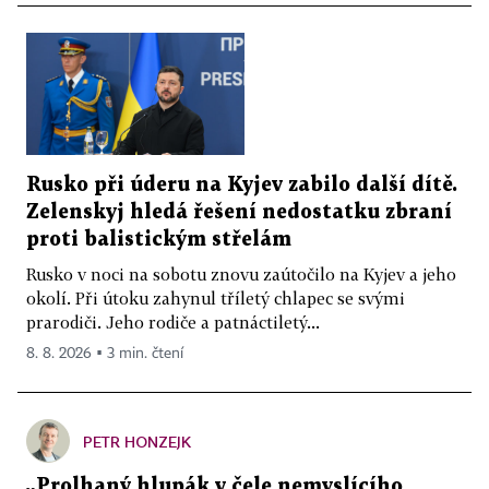
Rusko při úderu na Kyjev zabilo další dítě.
Zelenskyj hledá řešení nedostatku zbraní
proti balistickým střelám
Rusko v noci na sobotu znovu zaútočilo na Kyjev a jeho
okolí. Při útoku zahynul tříletý chlapec se svými
prarodiči. Jeho rodiče a patnáctiletý...
8. 8. 2026 ▪ 3 min. čtení
PETR HONZEJK
„Prolhaný hlupák v čele nemyslícího