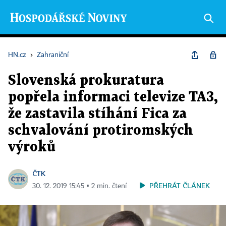
HN.cz
›
Zahraniční
Slovenská prokuratura
popřela informaci televize TA3,
že zastavila stíhání Fica za
schvalování protiromských
výroků
ČTK
PŘEHRÁT ČLÁNEK
30. 12. 2019 15:45 ▪ 2 min. čtení