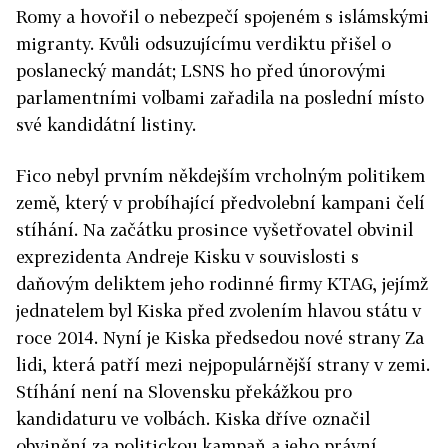
Romy a hovořil o nebezpečí spojeném s islámskými
migranty. Kvůli odsuzujícímu verdiktu přišel o
poslanecký mandát; LSNS ho před únorovými
parlamentními volbami zařadila na poslední místo
své kandidátní listiny.
Fico nebyl prvním někdejším vrcholným politikem
země, který v probíhající předvolební kampani čelí
stíhání. Na začátku prosince vyšetřovatel obvinil
exprezidenta Andreje Kisku v souvislosti s
daňovým deliktem jeho rodinné firmy KTAG, jejímž
jednatelem byl Kiska před zvolením hlavou státu v
roce 2014. Nyní je Kiska předsedou nové strany Za
lidi, která patří mezi nejpopulárnější strany v zemi.
Stíhání není na Slovensku překážkou pro
kandidaturu ve volbách. Kiska dříve označil
obvinění za politickou kampaň a jeho právní