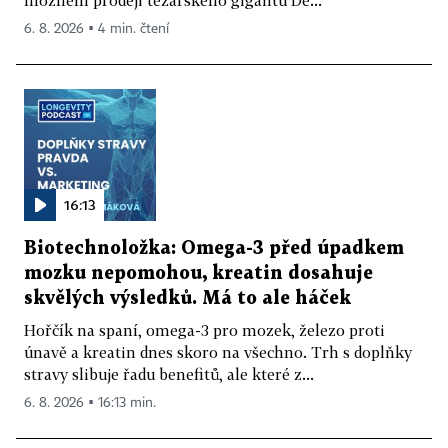
možném prodeji těžařského gigantu De...
6. 8. 2026 ▪ 4 min. čtení
16:13
Biotechnoložka: Omega-3 před úpadkem
mozku nepomohou, kreatin dosahuje
skvělých výsledků. Má to ale háček
Hořčík na spaní, omega-3 pro mozek, železo proti
únavě a kreatin dnes skoro na všechno. Trh s doplňky
stravy slibuje řadu benefitů, ale které z...
6. 8. 2026 ▪ 16:13 min.