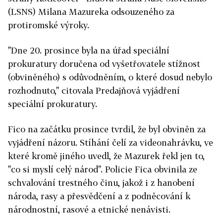
(LSNS) Milana Mazureka odsouzeného za
protiromské výroky.
"Dne 20. prosince byla na úřad speciální
prokuratury doručena od vyšetřovatele stížnost
(obviněného) s odůvodněním, o které dosud nebylo
rozhodnuto," citovala Predajňová vyjádření
speciální prokuratury.
Fico na začátku prosince tvrdil, že byl obviněn za
vyjádření názoru. Stíhání čelí za videonahrávku, ve
které kromě jiného uvedl, že Mazurek řekl jen to,
"co si myslí celý národ". Policie Fica obvinila ze
schvalování trestného činu, jakož i z hanobení
národa, rasy a přesvědčení a z podněcování k
národnostní, rasové a etnické nenávisti.