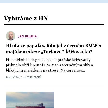
Vybíráme z HN
JAN KUBITA
Hledá se papaláš. Kdo jel v černém BMW s
majákem skrze „Turkovu“ křižovatku?
Před několika dny se do jedné pražské křižovatky
přihnalo obří luxusní BMW se začerněnými skly a
blikajícím majáčkem na střeše. Na červenou...
4. 8. 2026 ▪ 6 min. čtení