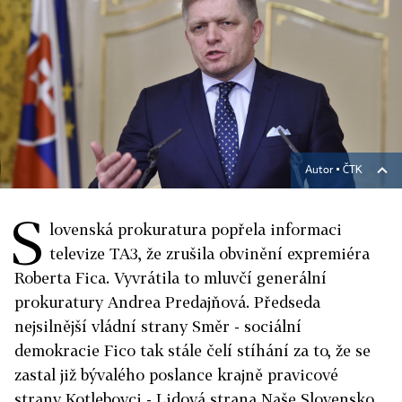
Autor ▪
ČTK
S
lovenská prokuratura popřela informaci
televize TA3, že zrušila obvinění expremiéra
Roberta Fica. Vyvrátila to
mluvčí generální
prokuratury Andrea Predajňová.
Předseda
nejsilnější vládní strany Směr - sociální
demokracie Fico tak stále čelí stíhání za to, že se
zastal již bývalého poslance krajně pravicové
strany Kotlebovci - Lidová strana Naše Slovensko