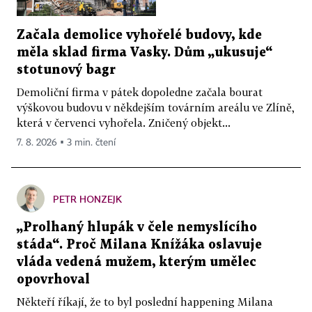
Začala demolice vyhořelé budovy, kde
měla sklad firma Vasky. Dům „ukusuje“
stotunový bagr
Demoliční firma v pátek dopoledne začala bourat
výškovou budovu v někdejším továrním areálu ve Zlíně,
která v červenci vyhořela. Zničený objekt...
7. 8. 2026 ▪ 3 min. čtení
PETR HONZEJK
„Prolhaný hlupák v čele nemyslícího
stáda“. Proč Milana Knížáka oslavuje
vláda vedená mužem, kterým umělec
opovrhoval
Někteří říkají, že to byl poslední happening Milana