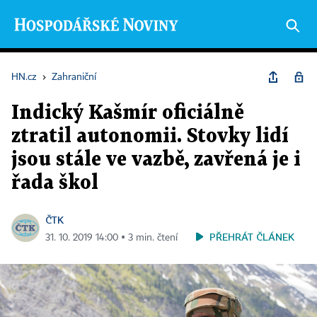
HN.cz
›
Zahraniční
Indický Kašmír oficiálně
ztratil autonomii. Stovky lidí
jsou stále ve vazbě, zavřená je i
řada škol
ČTK
PŘEHRÁT ČLÁNEK
31. 10. 2019 14:00 ▪ 3 min. čtení