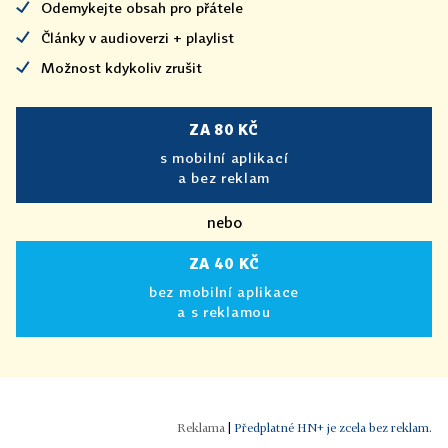
Odemykejte obsah pro přátele
Články v audioverzi + playlist
Možnost kdykoliv zrušit
ZA 80 KČ
s mobilní aplikací
a bez reklam
nebo
ZA 40 KČ
bez mobilní aplikace
a s reklamou
|
Předplatné HN+ je zcela bez reklam.