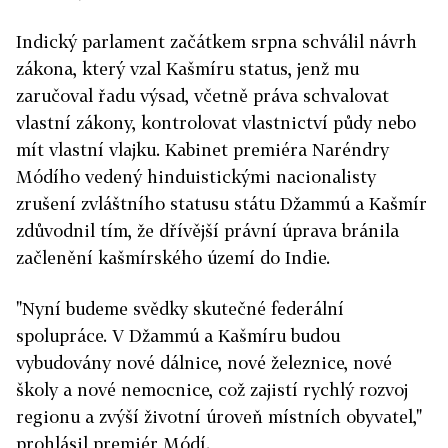
Indický parlament začátkem srpna schválil návrh
zákona, který vzal Kašmíru status, jenž mu
zaručoval řadu výsad, včetně práva schvalovat
vlastní zákony, kontrolovat vlastnictví půdy nebo
mít vlastní vlajku. Kabinet premiéra Naréndry
Módího vedený hinduistickými nacionalisty
zrušení zvláštního statusu státu Džammú a Kašmír
zdůvodnil tím, že dřívější právní úprava bránila
začlenění kašmírského území do Indie.
"Nyní budeme svědky skutečné federální
spolupráce. V Džammú a Kašmíru budou
vybudovány nové dálnice, nové železnice, nové
školy a nové nemocnice, což zajistí rychlý rozvoj
regionu a zvýší životní úroveň místních obyvatel,"
prohlásil premiér Módí.