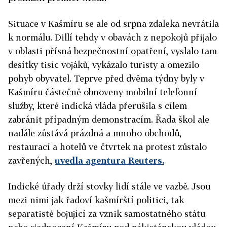
Situace v Kašmíru se ale od srpna zdaleka nevrátila
k normálu. Dillí tehdy v obavách z nepokojů přijalo
v oblasti přísná bezpečnostní opatření, vyslalo tam
desítky tisíc vojáků, vykázalo turisty a omezilo
pohyb obyvatel. Teprve před dvěma týdny byly v
Kašmíru částečně obnoveny mobilní telefonní
služby, které indická vláda přerušila s cílem
zabránit případným demonstracím. Řada škol ale
nadále zůstává prázdná a mnoho obchodů,
restaurací a hotelů ve čtvrtek na protest zůstalo
zavřených,
uvedla agentura Reuters.
Indické úřady drží stovky lidí stále ve vazbě. Jsou
mezi nimi jak řadoví kašmírští politici, tak
separatisté bojující za vznik samostatného státu