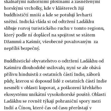
skalnatými náhorními plošinami a zasněženými
horskými vrcholky, kde v klášterech žijí
buddhističtí mniši a kde se potulují levharti
sněžní. Indická vláda si od odtržení Ladákhu
slibuje rozvoj turistického ruchu v tomto regionu,
který podle ní doplácel na spojitost se státem
Džammú a Kašmír, všeobecně považovaným za
nepříliš bezpečný.
Buddhistické obyvatelstvo o odtržení Ladákhu od
Kašmíru dlouhodobě usilovalo, nyní se ale obává
přílivu hinduistů z ostatních částí Indie, záborů
půdy, kterou si doposud lidé z ostatních částí Indie
nesměli v oblasti kupovat, a poškození křehkého
ekosystému unikátní vysokohorské pouště. Oblasti
Ladákhu se rovněž týkají pohraniční spory mezi
Indií a Čínou, které čas od času přerůstají v