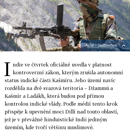
Autor ▪
Shutterstock
I
ndie ve čtvrtek oficiálně uvedla v platnost
kontroverzní zákon, kterým zrušila autonomní
status indické části Kašmíru. Jeho území navíc
rozdělila na dvě svazová teritoria – Džammú a
Kašmír a Ladákh, která budou pod přímou
kontrolou indické vlády. Podle médií tento krok
přispěje k upevnění moci Dillí nad touto oblastí,
jež je v převážně hinduistické Indii jediným
územím, kde tvoří většinu muslimové.