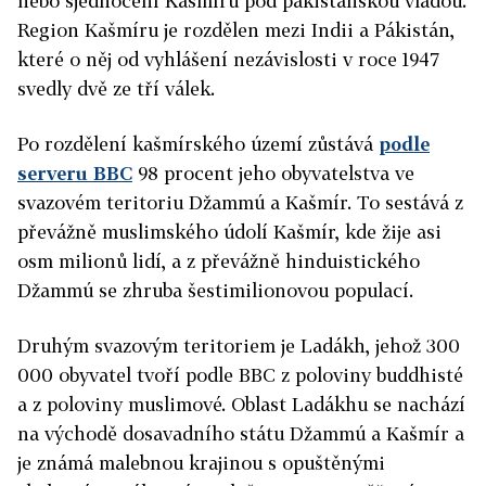
nebo sjednocení Kašmíru pod pákistánskou vládou.
Region Kašmíru je rozdělen mezi Indii a Pákistán,
které o něj od vyhlášení nezávislosti v roce 1947
svedly dvě ze tří válek.
Po rozdělení kašmírského území zůstává
podle
serveru BBC
98 procent jeho obyvatelstva ve
svazovém teritoriu Džammú a Kašmír. To sestává z
převážně muslimského údolí Kašmír, kde žije asi
osm milionů lidí, a z převážně hinduistického
Džammú se zhruba šestimilionovou populací.
Druhým svazovým teritoriem je Ladákh, jehož 300
000 obyvatel tvoří podle BBC z poloviny buddhisté
a z poloviny muslimové. Oblast Ladákhu se nachází
na východě dosavadního státu Džammú a Kašmír a
je známá malebnou krajinou s opuštěnými