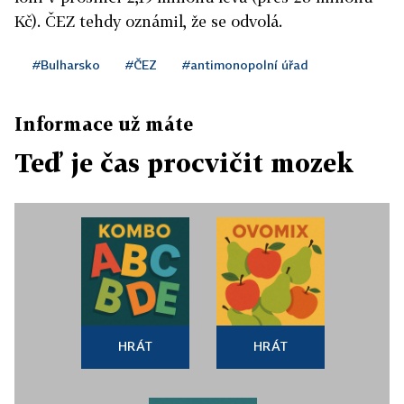
Kč). ČEZ tehdy oznámil, že se odvolá.
#Bulharsko
#ČEZ
#antimonopolní úřad
Informace už máte
Teď je čas procvičit mozek
HRÁT
HRÁT