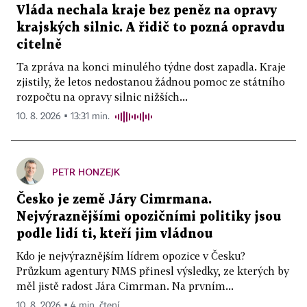
Vláda nechala kraje bez peněz na opravy
krajských silnic. A řidič to pozná opravdu
citelně
Ta zpráva na konci minulého týdne dost zapadla. Kraje
zjistily, že letos nedostanou žádnou pomoc ze státního
rozpočtu na opravy silnic nižších...
10. 8. 2026 ▪ 13:31 min.
PETR HONZEJK
Česko je země Járy Cimrmana.
Nejvýraznějšími opozičními politiky jsou
podle lidí ti, kteří jim vládnou
Kdo je nejvýraznějším lídrem opozice v Česku?
Průzkum agentury NMS přinesl výsledky, ze kterých by
měl jistě radost Jára Cimrman. Na prvním...
10. 8. 2026 ▪ 4 min. čtení