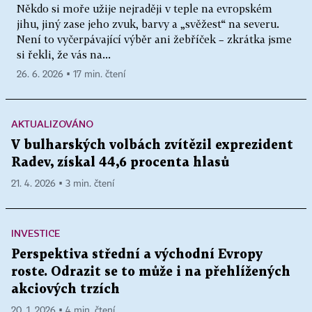
Někdo si moře užije nejraději v teple na evropském
jihu, jiný zase jeho zvuk, barvy a „svěžest“ na severu.
Není to vyčerpávající výběr ani žebříček – zkrátka jsme
si řekli, že vás na...
26. 6. 2026 ▪ 17 min. čtení
AKTUALIZOVÁNO
V bulharských volbách zvítězil exprezident
Radev, získal 44,6 procenta hlasů
21. 4. 2026 ▪ 3 min. čtení
INVESTICE
Perspektiva střední a východní Evropy
roste. Odrazit se to může i na přehlížených
akciových trzích
20. 1. 2026 ▪ 4 min. čtení