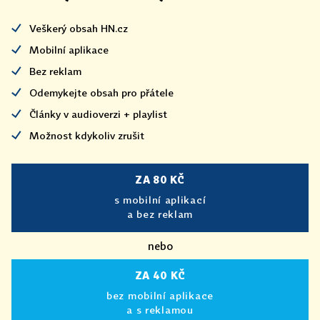
Veškerý obsah HN.cz
Mobilní aplikace
Bez reklam
Odemykejte obsah pro přátele
Články v audioverzi + playlist
Možnost kdykoliv zrušit
ZA 80 KČ
s mobilní aplikací
a bez reklam
nebo
ZA 40 KČ
bez mobilní aplikace
a s reklamou