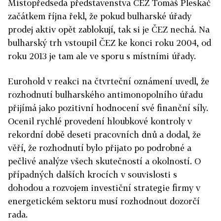
Místopředseda představenstva ČEZ Tomáš Pleskač
začátkem října řekl, že pokud bulharské úřady
prodej aktiv opět zablokují, tak si je ČEZ nechá. Na
bulharský trh vstoupil ČEZ ke konci roku 2004, od
roku 2013 je tam ale ve sporu s místními úřady.
Eurohold v reakci na čtvrteční oznámení uvedl, že
rozhodnutí bulharského antimonopolního úřadu
přijímá jako pozitivní hodnocení své finanční síly.
Ocenil rychlé provedení hloubkové kontroly v
rekordní době deseti pracovních dnů a dodal, že
věří, že rozhodnutí bylo přijato po podrobné a
pečlivé analýze všech skutečností a okolností. O
případných dalších krocích v souvislosti s
dohodou a rozvojem investiční strategie firmy v
energetickém sektoru musí rozhodnout dozorčí
rada.