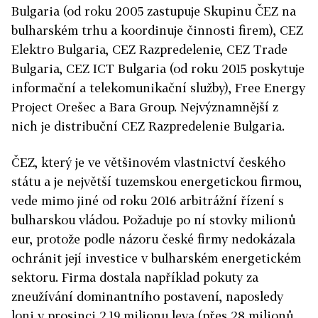
Bulgaria (od roku 2005 zastupuje Skupinu ČEZ na
bulharském trhu a koordinuje činnosti firem), CEZ
Elektro Bulgaria, CEZ Razpredelenie, CEZ Trade
Bulgaria, CEZ ICT Bulgaria (od roku 2015 poskytuje
informační a telekomunikační služby), Free Energy
Project Orešec a Bara Group. Nejvýznamnější z
nich je distribuční CEZ Razpredelenie Bulgaria.
ČEZ, který je ve většinovém vlastnictví českého
státu a je největší tuzemskou energetickou firmou,
vede mimo jiné od roku 2016 arbitrážní řízení s
bulharskou vládou. Požaduje po ní stovky milionů
eur, protože podle názoru české firmy nedokázala
ochránit její investice v bulharském energetickém
sektoru. Firma dostala například pokuty za
zneužívání dominantního postavení, naposledy
loni v prosinci 2,19 milionu leva (přes 28 milionů