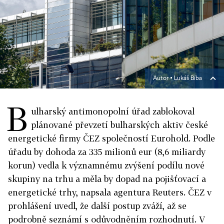
Autor ▪
Lukáš Bíba
B
ulharský antimonopolní úřad zablokoval
plánované převzetí bulharských aktiv české
energetické firmy ČEZ společností Eurohold. Podle
úřadu by dohoda za 335 milionů eur (8,6 miliardy
korun) vedla k významnému zvýšení podílu nové
skupiny na trhu a měla by dopad na pojišťovací a
energetické trhy, napsala agentura Reuters. ČEZ v
prohlášení uvedl, že další postup zváží, až se
podrobně seznámí s odůvodněním rozhodnutí. V