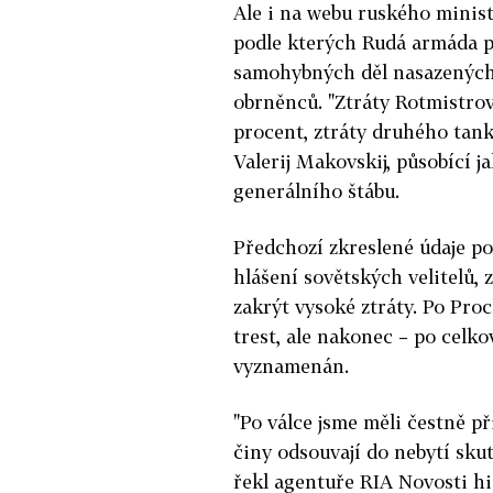
Ale i na webu ruského ministe
podle kterých Rudá armáda př
samohybných děl nasazených 
obrněnců. "Ztráty Rotmistrov
procent, ztráty druhého tank
Valerij Makovskij, působící 
generálního štábu.
Předchozí zkreslené údaje po
hlášení sovětských velitelů, 
zakrýt vysoké ztráty. Po Pro
trest, ale nakonec – po celk
vyznamenán.
"Po válce jsme měli čestně p
činy odsouvají do nebytí skut
řekl agentuře RIA Novosti his