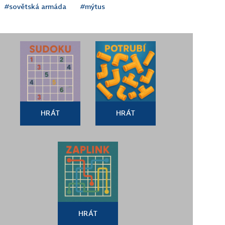
#sovětská armáda
#mýtus
HRÁT
HRÁT
HRÁT