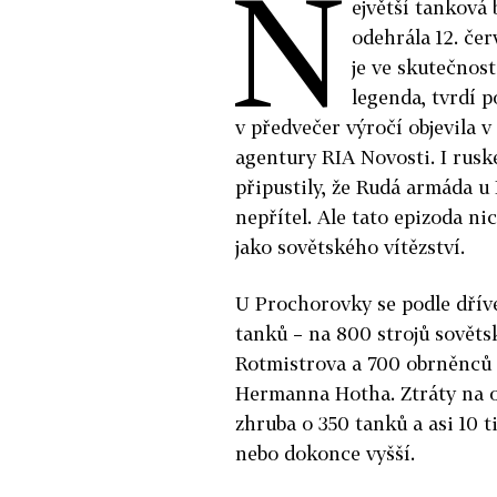
N
ejvětší tanková 
odehrála 12. če
je ve skutečnost
legenda, tvrdí 
v předvečer výročí objevila v
agentury RIA Novosti. I rusk
připustily, že Rudá armáda 
nepřítel. Ale tato epizoda n
jako sovětského vítězství.
U Prochorovky se podle dříve
tanků – na 800 strojů sověts
Rotmistrova a 700 obrněnců
Hermanna Hotha. Ztráty na ob
zhruba o 350 tanků a asi 10 t
nebo dokonce vyšší.