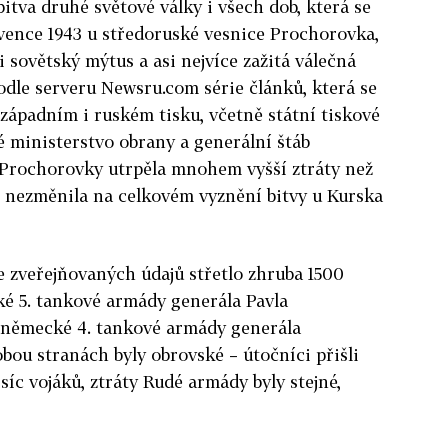
bitva druhé světové války i všech dob, která se
rvence 1943 u středoruské vesnice Prochorovka,
i sovětský mýtus a asi nejvíce zažitá válečná
podle serveru Newsru.com série článků, která se
 západním i ruském tisku, včetně státní tiskové
é ministerstvo obrany a generální štáb
u Prochorovky utrpěla mnohem vyšší ztráty než
ic nezměnila na celkovém vyznění bitvy u Kurska
 zveřejňovaných údajů střetlo zhruba 1500
ké 5. tankové armády generála Pavla
 německé 4. tankové armády generála
ou stranách byly obrovské – útočníci přišli
isíc vojáků, ztráty Rudé armády byly stejné,