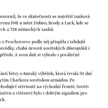
pozornil, že ve skutečnosti se největší tanková
ervnu 1941 u měst Dubno, Brody a Luck, kde se
kých a 728 německých tanků.
 o Prochorovce podle něj přispěla i tehdejší
ozvědky, chabá úroveň sovětských důstojníků i
přítele. A svou daň si vybralo i poválečné
stí bitvy o Kurský výběžek, která trvala 50 dní
obytím Charkova sovětskou armádou. Po
zhodující střetnutí na východní frontě. Sověti
ciativu a vítězství bylo i dobrým signálem pro
ch.