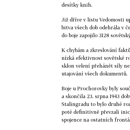
desítky knih.
Již dříve v listu Vedomosti u
bitva všech dob odehrála v č
do boje zapojilo 3128 sověts
K chybám a zkreslování faktů
nízká efektivnost sovětské r
sklon velení přehánět síly ne
utajování všech dokumentů.
Boje u Prochorovky byly součá
a skončila 23. srpna 1943 d
Stalingradu to bylo druhé ro
poté definitivně převzali ini
spojence na ostatních frontá