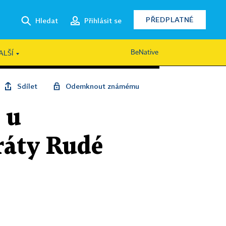
PŘEDPLATNÉ
Hledat
Přihlásit se
BeNative
ALŠÍ
Sdílet
Odemknout známému
 u
ráty Rudé