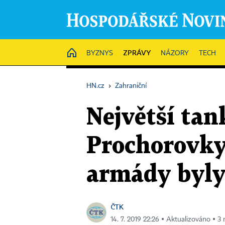
ZPRÁVY
HOME
BYZNYS
NÁZORY
TECH
HN.cz
›
Zahraniční
Největší tan
Prochorovky
armády byly
ČTK
14. 7. 2019 22:26 ▪ Aktualizováno ▪ 3 