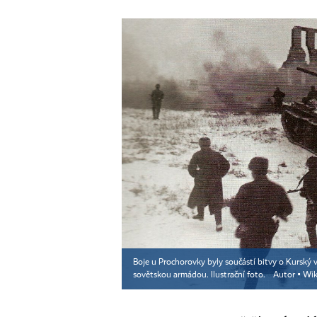
Boje u Prochorovky byly součástí bitvy o Kurský 
sovětskou armádou. Ilustrační foto.
Autor ▪
Wik