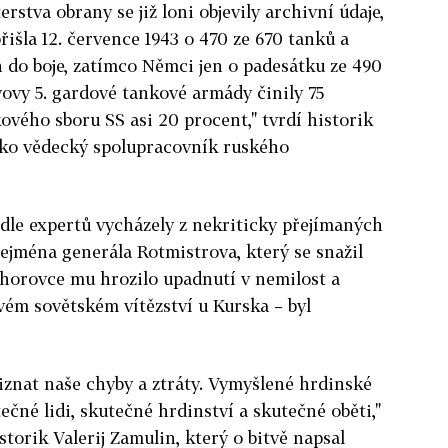
rstva obrany se již loni objevily archivní údaje,
išla 12. července 1943 o 470 ze 670 tanků a
do boje, zatímco Němci jen o padesátku ze 490
ovy 5. gardové tankové armády činily 75
ového sboru SS asi 20 procent," tvrdí historik
jako vědecký spolupracovník ruského
dle expertů vycházely z nekriticky přejímaných
zejména generála Rotmistrova, který se snažil
chorovce mu hrozilo upadnutí v nemilost a
ovém sovětském vítězství u Kurska – byl
řiznat naše chyby a ztráty. Vymyšlené hrdinské
ečné lidi, skutečné hrdinství a skutečné oběti,"
torik Valerij Zamulin, který o bitvě napsal