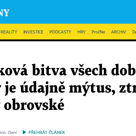
REALITY
INVESTICE
PODCASTY
HRY
PročNe
ARCHIV
D
ková bitva všech dob
 je údajně mýtus, zt
 obrovské
PŘEHRÁT ČLÁNEK
min. čtení