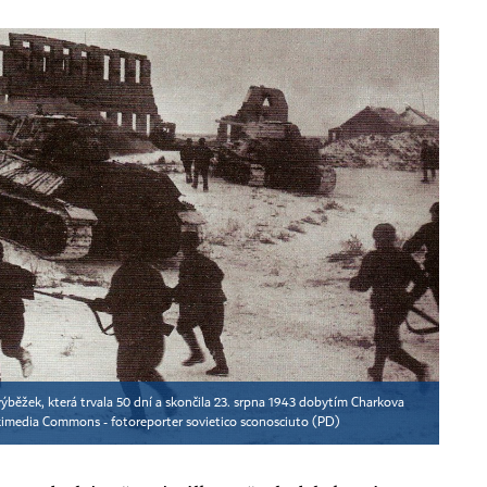
výběžek, která trvala 50 dní a skončila 23. srpna 1943 dobytím Charkova
imedia Commons - fotoreporter sovietico sconosciuto (PD)