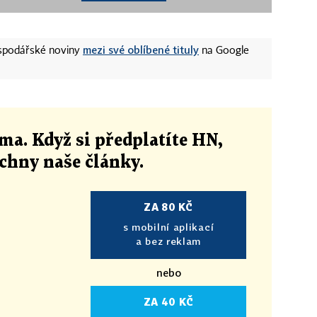
mezi své oblíbené tituly
ospodářské noviny
na Google
ma. Když si předplatíte HN,
echny naše články
.
ZA 80 KČ
s mobilní aplikací
a bez reklam
nebo
ZA 40 KČ