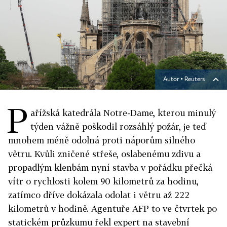
Autor ▪
Reuters
P
ařížská katedrála Notre-Dame, kterou minulý
týden vážně poškodil rozsáhlý požár, je teď
mnohem méně odolná proti náporům silného
větru. Kvůli zničené střeše, oslabenému zdivu a
propadlým klenbám nyní stavba v pořádku přečká
vítr o rychlosti kolem 90 kilometrů za hodinu,
zatímco dříve dokázala odolat i větru až 222
kilometrů v hodině. Agentuře AFP to ve čtvrtek po
statickém průzkumu řekl expert na stavební