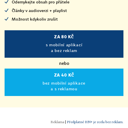
Odemykejte obsah pro přátele
Články v audioverzi + playlist
Možnost kdykoliv zrušit
ZA 80 KČ
s mobilní aplikací
a bez reklam
nebo
ZA 40 KČ
bez mobilní aplikace
a s reklamou
|
Předplatné HN+ je zcela bez reklam.