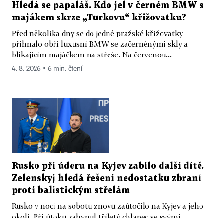
Hledá se papaláš. Kdo jel v černém BMW s
majákem skrze „Turkovu“ křižovatku?
Před několika dny se do jedné pražské křižovatky
přihnalo obří luxusní BMW se začerněnými skly a
blikajícím majáčkem na střeše. Na červenou...
4. 8. 2026 ▪ 6 min. čtení
Rusko při úderu na Kyjev zabilo další dítě.
Zelenskyj hledá řešení nedostatku zbraní
proti balistickým střelám
Rusko v noci na sobotu znovu zaútočilo na Kyjev a jeho
okolí. Při útoku zahynul tříletý chlapec se svými