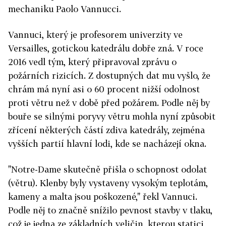
mechaniku Paolo Vannucci.
Vannuci, který je profesorem univerzity ve
Versailles, gotickou katedrálu dobře zná. V roce
2016 vedl tým, který připravoval zprávu o
požárních rizicích. Z dostupných dat mu vyšlo, že
chrám má nyní asi o 60 procent nižší odolnost
proti větru než v době před požárem. Podle něj by
bouře se silnými poryvy větru mohla nyní způsobit
zřícení některých částí zdiva katedrály, zejména
vyšších partií hlavní lodi, kde se nacházejí okna.
"Notre-Dame skutečně přišla o schopnost odolat
(větru). Klenby byly vystaveny vysokým teplotám,
kameny a malta jsou poškozené," řekl Vannuci.
Podle něj to značně snížilo pevnost stavby v tlaku,
což je jedna ze základních veličin, kterou statici