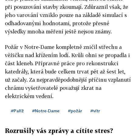
při posuzování stavby zkoumají. Zdůraznil však, že
jeho varování vzniklo pouze na základě simulací s
odhadovanými hodnotami, protože přesné
výsledky mnoha měření ještě nejsou známy.
Požár v Notre-Dame kompletně zničil střechu a
věžičku nad křížením lodí. Kvůli ohni se propadla i
část kleneb. Přípravné práce pro rekonstrukci
katedrály, která bude celkem trvat pět až šest let,
už začaly. Za nejpravděpodobnější příčinu vzplanutí
chrámu vyšetřovatelé považují zkrat na
elektrickém vedení.
#Paříž
#Notre-Dame
#požár
#vítr
Rozrušily vás zprávy a cítíte stres?