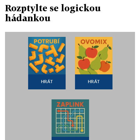
Rozptylte se logickou
hádankou
HRÁT
HRÁT