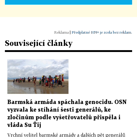
|
Předplatné HN+ je zcela bez reklam.
Související články
Barmská armáda spáchala genocidu. OSN
vyzvala ke stíhání šesti generálů, ke
zločinům podle vyšetřovatelů přispěla i
vláda Su Ťij
Vrchní velitel barmské armády a dalších pět generálů