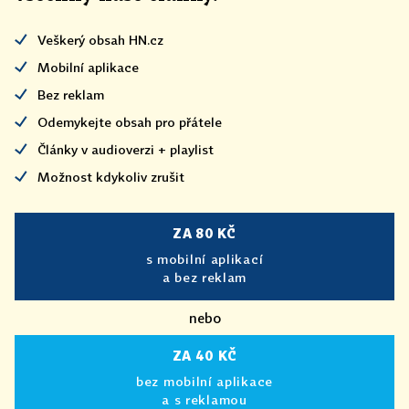
Veškerý obsah HN.cz
Mobilní aplikace
Bez reklam
Odemykejte obsah pro přátele
Články v audioverzi + playlist
Možnost kdykoliv zrušit
ZA 80 KČ
s mobilní aplikací
a bez reklam
nebo
ZA 40 KČ
bez mobilní aplikace
a s reklamou