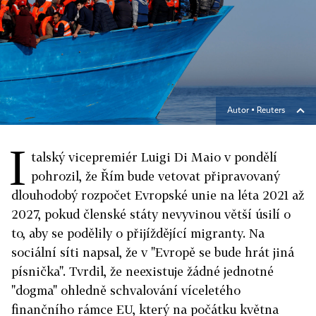
Autor ▪
Reuters
I
talský vicepremiér Luigi Di Maio v pondělí
pohrozil, že Řím bude vetovat připravovaný
dlouhodobý rozpočet Evropské unie na léta 2021 až
2027, pokud členské státy nevyvinou větší úsilí o
to, aby se podělily o přijíždějící migranty. Na
sociální síti napsal, že v "Evropě se bude hrát jiná
písnička". Tvrdil, že neexistuje žádné jednotné
"dogma" ohledně schvalování víceletého
finančního rámce EU, který na počátku května