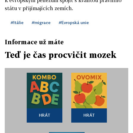
k evropským penězům spojit s kvalitou právního
státu v přijímajících zemích.
#Itálie
#migrace
#Evropská unie
Informace už máte
Teď je čas procvičit mozek
HRÁT
HRÁT