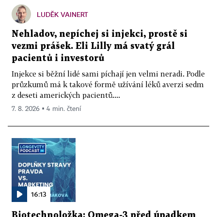
LUDĚK VAINERT
Nehladov, nepíchej si injekci, prostě si
vezmi prášek. Eli Lilly má svatý grál
pacientů i investorů
Injekce si běžní lidé sami píchají jen velmi neradi. Podle
průzkumů má k takové formě užívání léků averzi sedm
z deseti amerických pacientů....
7. 8. 2026 ▪ 4 min. čtení
16:13
Biotechnoložka: Omega-3 před úpadkem