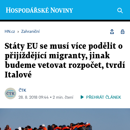
HN.cz
›
Zahraniční
Státy EU se musí více podělit o
přijíždějící migranty, jinak
budeme vetovat rozpočet, tvrdí
Italové
ČTK
PŘEHRÁT ČLÁNEK
28. 8. 2018 09:44 ▪ 2 min. čtení