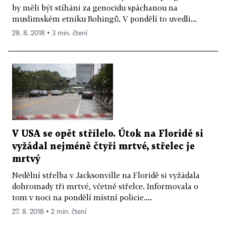
by měli být stíháni za genocidu spáchanou na
muslimském etniku Rohingů. V pondělí to uvedli...
28. 8. 2018 ▪ 3 min. čtení
V USA se opět střílelo. Útok na Floridě si
vyžádal nejméně čtyři mrtvé, střelec je
mrtvý
Nedělní střelba v Jacksonville na Floridě si vyžádala
dohromady tři mrtvé, včetně střelce. Informovala o
tom v noci na pondělí místní policie....
27. 8. 2018 ▪ 2 min. čtení