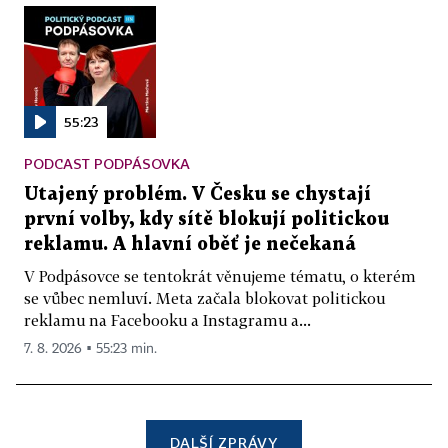
55:23
PODCAST PODPÁSOVKA
Utajený problém. V Česku se chystají
první volby, kdy sítě blokují politickou
reklamu. A hlavní oběť je nečekaná
V Podpásovce se tentokrát věnujeme tématu, o kterém
se vůbec nemluví. Meta začala blokovat politickou
reklamu na Facebooku a Instagramu a...
7. 8. 2026 ▪ 55:23 min.
DALŠÍ ZPRÁVY