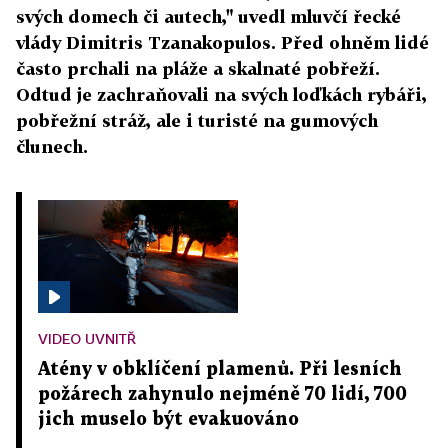
svých domech či autech," uvedl mluvčí řecké
vlády Dimitris Tzanakopulos. Před ohněm lidé
často prchali na pláže a skalnaté pobřeží.
Odtud je zachraňovali na svých loďkách rybáři,
pobřežní stráž, ale i turisté na gumových
člunech.
VIDEO UVNITŘ
Atény v obklíčení plamenů. Při lesních
požárech zahynulo nejméně 70 lidí, 700
jich muselo být evakuováno