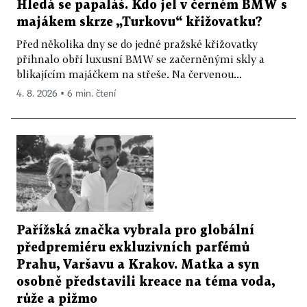
Hledá se papaláš. Kdo jel v černém BMW s
majákem skrze „Turkovu“ křižovatku?
Před několika dny se do jedné pražské křižovatky
přihnalo obří luxusní BMW se začerněnými skly a
blikajícím majáčkem na střeše. Na červenou...
4. 8. 2026 ▪ 6 min. čtení
Pařížská značka vybrala pro globální
předpremiéru exkluzivních parfémů
Prahu, Varšavu a Krakov. Matka a syn
osobně představili kreace na téma voda,
růže a pižmo