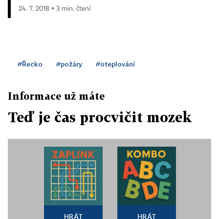
24. 7. 2018 ▪ 3 min. čtení
#Řecko
#požáry
#oteplování
Informace už máte
Teď je čas procvičit mozek
HRÁT
HRÁT