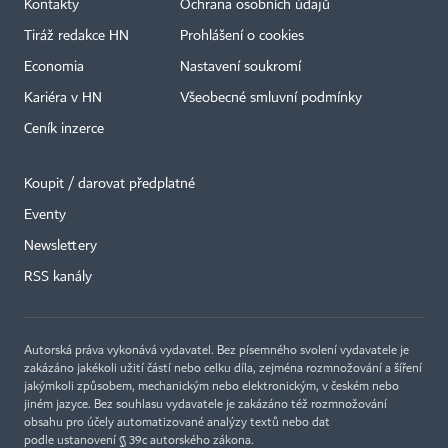
Kontakty
Ochrana osobních údajů
Tiráž redakce HN
Prohlášení o cookies
Economia
Nastavení soukromí
Kariéra v HN
Všeobecné smluvní podmínky
Ceník inzerce
Koupit / darovat předplatné
Eventy
×
Newslettery
RSS kanály
Autorská práva vykonává vydavatel. Bez písemného svolení vydavatele je
zakázáno jakékoli užití částí nebo celku díla, zejména rozmnožování a šíření
jakýmkoli způsobem, mechanickým nebo elektronickým, v českém nebo
jiném jazyce. Bez souhlasu vydavatele je zakázáno též rozmnožování
obsahu pro účely automatizované analýzy textů nebo dat
podle ustanovení § 39c autorského zákona.