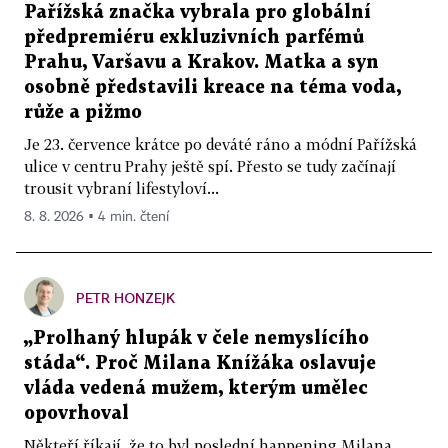
Pařížská značka vybrala pro globální
předpremiéru exkluzivních parfémů
Prahu, Varšavu a Krakov. Matka a syn
osobně představili kreace na téma voda,
růže a pižmo
Je 23. července krátce po deváté ráno a módní Pařížská
ulice v centru Prahy ještě spí. Přesto se tudy začínají
trousit vybraní lifestyloví...
8. 8. 2026 ▪ 4 min. čtení
PETR HONZEJK
„Prolhaný hlupák v čele nemyslícího
stáda“. Proč Milana Knížáka oslavuje
vláda vedená mužem, kterým umělec
opovrhoval
Někteří říkají, že to byl poslední happening Milana