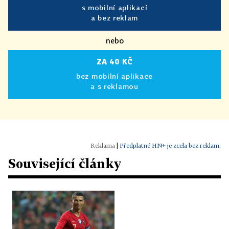
s mobilní aplikací
a bez reklam
nebo
ZA 40 KČ
bez mobilní aplikace
a s reklamou
|
Předplatné HN+ je zcela bez reklam.
Související články