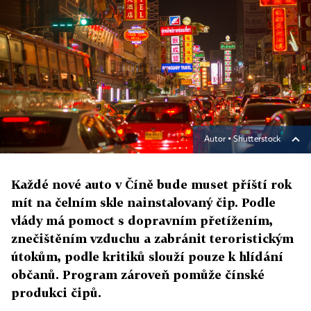
Autor ▪
Shutterstock
Každé nové auto v Číně bude muset příští rok
mít na čelním skle nainstalovaný čip. Podle
vlády má pomoct s dopravním přetížením,
znečištěním vzduchu a zabránit teroristickým
útokům, podle kritiků slouží pouze k hlídání
občanů. Program zároveň pomůže čínské
produkci čipů.