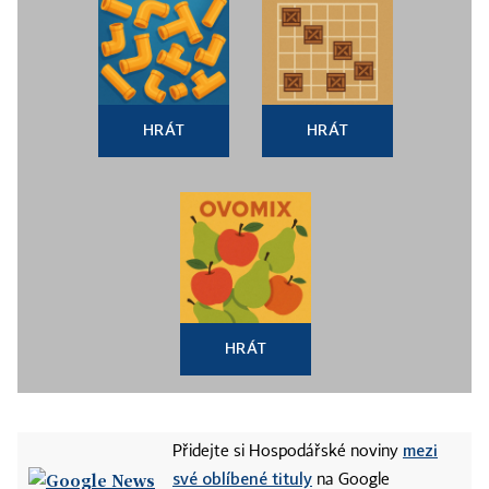
HRÁT
HRÁT
HRÁT
mezi
Přidejte si Hospodářské noviny
své oblíbené tituly
na Google