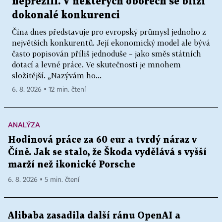
nepřežili. V některých oborech se blíží
dokonalé konkurenci
Čína dnes představuje pro evropský průmysl jednoho z
největších konkurentů. Její ekonomický model ale bývá
často popisován příliš jednoduše – jako směs státních
dotací a levné práce. Ve skutečnosti je mnohem
složitější. „Nazývám ho...
6. 8. 2026 ▪ 12 min. čtení
ANALÝZA
Hodinová práce za 60 eur a tvrdý náraz v
Číně. Jak se stalo, že Škoda vydělává s vyšší
marží než ikonické Porsche
6. 8. 2026 ▪ 5 min. čtení
Alibaba zasadila další ránu OpenAI a