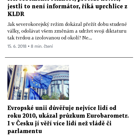
jestli to není informátor, říká uprchlice z
KLDR
Jak severokorejský režim dokázal přežít dobu studené
války, odolávat všem změnám a udržet svoji diktaturu
tak tvrdou a izolovanou od okolí? Ne...
15. 6. 2018 ▪ 8 min. čtení
Evropské unii důvěřuje nejvíce lidí od
roku 2010, ukázal průzkum Eurobarometr.
I v Česku jí věří více lidí než vládě či
parlamentu