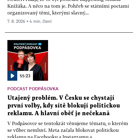
Knížáka. A něco na tom je. Pohřeb se státními poctami
organizovaný těmi, kterými slavný...
7. 8. 2026 ▪ 4 min. čtení
55:23
PODCAST PODPÁSOVKA
Utajený problém. V Česku se chystají
první volby, kdy sítě blokují politickou
reklamu. A hlavní oběť je nečekaná
V Podpásovce se tentokrát věnujeme tématu, o kterém
se vůbec nemluví. Meta začala blokovat politickou
reklamu na Facebooku a Instagramu a...