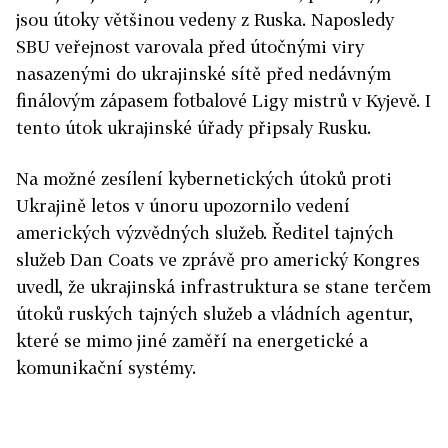
jsou útoky většinou vedeny z Ruska. Naposledy
SBU veřejnost varovala před útočnými viry
nasazenými do ukrajinské sítě před nedávným
finálovým zápasem fotbalové Ligy mistrů v Kyjevě. I
tento útok ukrajinské úřady připsaly Rusku.
Na možné zesílení kybernetických útoků proti
Ukrajině letos v únoru upozornilo vedení
amerických výzvědných služeb. Ředitel tajných
služeb Dan Coats ve zprávě pro americký Kongres
uvedl, že ukrajinská infrastruktura se stane terčem
útoků ruských tajných služeb a vládních agentur,
které se mimo jiné zaměří na energetické a
komunikační systémy.