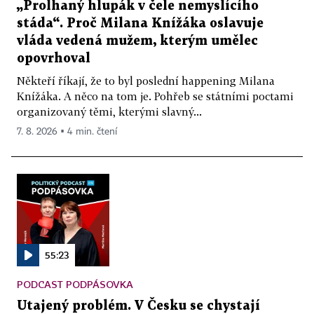
„Prolhaný hlupák v čele nemyslícího
stáda“. Proč Milana Knížáka oslavuje
vláda vedená mužem, kterým umělec
opovrhoval
Někteří říkají, že to byl poslední happening Milana
Knížáka. A něco na tom je. Pohřeb se státními poctami
organizovaný těmi, kterými slavný...
7. 8. 2026 ▪ 4 min. čtení
55:23
PODCAST PODPÁSOVKA
Utajený problém. V Česku se chystají