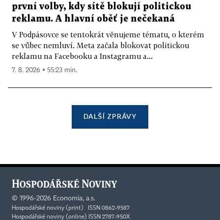
první volby, kdy sítě blokují politickou
reklamu. A hlavní oběť je nečekaná
V Podpásovce se tentokrát věnujeme tématu, o kterém
se vůbec nemluví. Meta začala blokovat politickou
reklamu na Facebooku a Instagramu a...
7. 8. 2026 ▪ 55:23 min.
DALŠÍ ZPRÁVY
©
1996-2026
Economia, a.s.
Hospodářské noviny (print) ISSN 0862-9587
Hospodářské noviny (online) ISSN 2787-950X