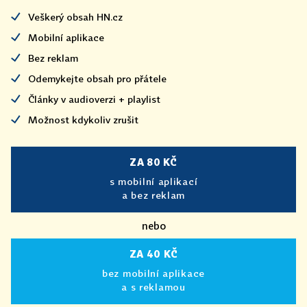
Veškerý obsah HN.cz
Mobilní aplikace
Bez reklam
Odemykejte obsah pro přátele
Články v audioverzi + playlist
Možnost kdykoliv zrušit
ZA 80 KČ
s mobilní aplikací
a bez reklam
nebo
ZA 40 KČ
bez mobilní aplikace
a s reklamou