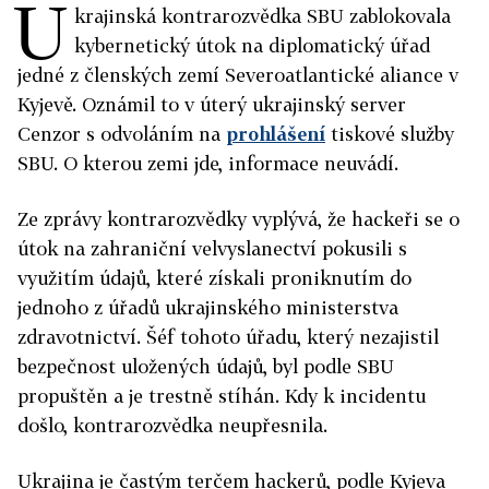
U
krajinská kontrarozvědka SBU zablokovala
kybernetický útok na diplomatický úřad
jedné z členských zemí Severoatlantické aliance v
Kyjevě. Oznámil to v úterý ukrajinský server
Cenzor s odvoláním na
prohlášení
tiskové služby
SBU. O kterou zemi jde, informace neuvádí.
Ze zprávy kontrarozvědky vyplývá, že hackeři se o
útok na zahraniční velvyslanectví pokusili s
využitím údajů, které získali proniknutím do
jednoho z úřadů ukrajinského ministerstva
zdravotnictví. Šéf tohoto úřadu, který nezajistil
bezpečnost uložených údajů, byl podle SBU
propuštěn a je trestně stíhán. Kdy k incidentu
došlo, kontrarozvědka neupřesnila.
Ukrajina je častým terčem hackerů, podle Kyjeva