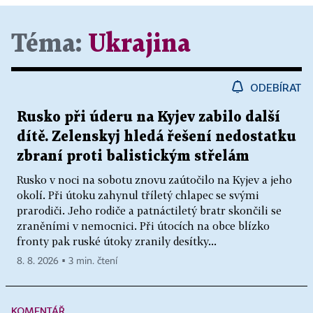
Téma:
Ukrajina
ODEBÍRAT
Rusko při úderu na Kyjev zabilo další
dítě. Zelenskyj hledá řešení nedostatku
zbraní proti balistickým střelám
Rusko v noci na sobotu znovu zaútočilo na Kyjev a jeho
okolí. Při útoku zahynul tříletý chlapec se svými
prarodiči. Jeho rodiče a patnáctiletý bratr skončili se
zraněními v nemocnici. Při útocích na obce blízko
fronty pak ruské útoky zranily desítky...
8. 8. 2026 ▪ 3 min. čtení
KOMENTÁŘ