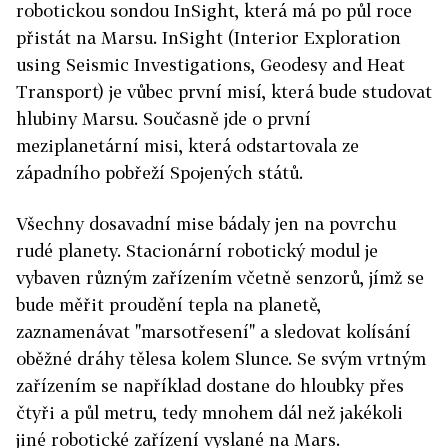
robotickou sondou InSight, která má po půl roce
přistát na Marsu. InSight (Interior Exploration
using Seismic Investigations, Geodesy and Heat
Transport) je vůbec první misí, která bude studovat
hlubiny Marsu. Současně jde o první
meziplanetární misi, která odstartovala ze
západního pobřeží Spojených států.
Všechny dosavadní mise bádaly jen na povrchu
rudé planety. Stacionární robotický modul je
vybaven různým zařízením včetně senzorů, jímž se
bude měřit proudění tepla na planetě,
zaznamenávat "marsotřesení" a sledovat kolísání
oběžné dráhy tělesa kolem Slunce. Se svým vrtným
zařízením se například dostane do hloubky přes
čtyři a půl metru, tedy mnohem dál než jakékoli
jiné robotické zařízení vyslané na Mars.