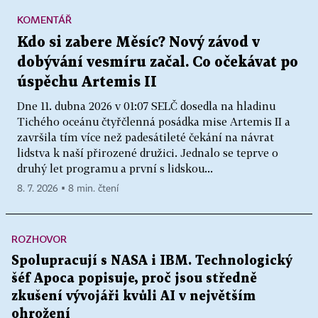
KOMENTÁŘ
Kdo si zabere Měsíc? Nový závod v
dobývání vesmíru začal. Co očekávat po
úspěchu Artemis II
Dne 11. dubna 2026 v 01:07 SELČ dosedla na hladinu
Tichého oceánu čtyřčlenná posádka mise Artemis II a
završila tím více než padesátileté čekání na návrat
lidstva k naší přirozené družici. Jednalo se teprve o
druhý let programu a první s lidskou...
8. 7. 2026 ▪ 8 min. čtení
ROZHOVOR
Spolupracují s NASA i IBM. Technologický
šéf Apoca popisuje, proč jsou středně
zkušení vývojáři kvůli AI v největším
ohrožení