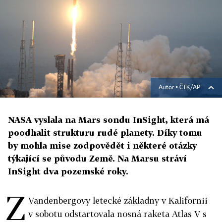
Autor ▪
ČTK/AP
NASA vyslala na Mars sondu InSight, která má
poodhalit strukturu rudé planety. Díky tomu
by mohla mise zodpovědět i některé otázky
týkající se původu Země. Na Marsu stráví
InSight dva pozemské roky.
Z
Vandenbergovy letecké základny v Kalifornii
v sobotu odstartovala nosná raketa Atlas V s