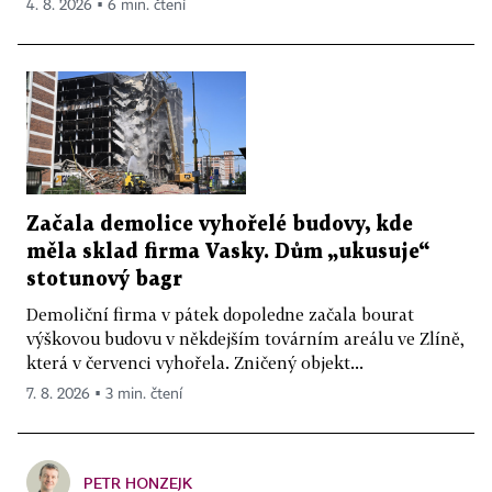
4. 8. 2026 ▪ 6 min. čtení
Začala demolice vyhořelé budovy, kde
měla sklad firma Vasky. Dům „ukusuje“
stotunový bagr
Demoliční firma v pátek dopoledne začala bourat
výškovou budovu v někdejším továrním areálu ve Zlíně,
která v červenci vyhořela. Zničený objekt...
7. 8. 2026 ▪ 3 min. čtení
PETR HONZEJK