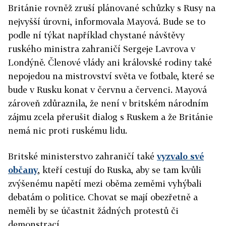
Británie rovněž zruší plánované schůzky s Rusy na
nejvyšší úrovni, informovala Mayová. Bude se to
podle ní týkat například chystané návštěvy
ruského ministra zahraničí Sergeje Lavrova v
Londýně. Členové vlády ani královské rodiny také
nepojedou na mistrovství světa ve fotbale, které se
bude v Rusku konat v červnu a červenci. Mayová
zároveň zdůraznila, že není v britském národním
zájmu zcela přerušit dialog s Ruskem a že Británie
nemá nic proti ruskému lidu.
Britské ministerstvo zahraničí také
vyzvalo své
občany
, kteří cestují do Ruska, aby se tam kvůli
zvýšenému napětí mezi oběma zeměmi vyhýbali
debatám o politice. Chovat se mají obezřetně a
neměli by se účastnit žádných protestů či
demonstrací.