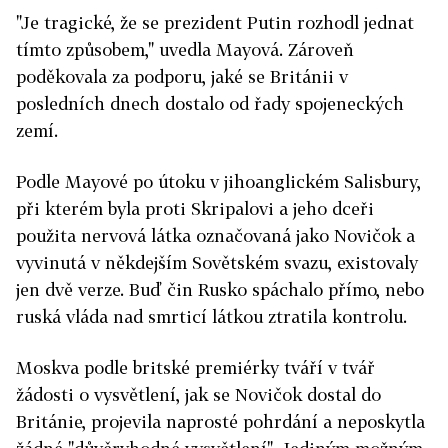
"Je tragické, že se prezident Putin rozhodl jednat
tímto způsobem," uvedla Mayová. Zároveň
poděkovala za podporu, jaké se Británii v
posledních dnech dostalo od řady spojeneckých
zemí.
Podle Mayové po útoku v jihoanglickém Salisbury,
při kterém byla proti Skripalovi a jeho dceři
použita nervová látka označovaná jako Novičok a
vyvinutá v někdejším Sovětském svazu, existovaly
jen dvě verze. Buď čin Rusko spáchalo přímo, nebo
ruská vláda nad smrticí látkou ztratila kontrolu.
Moskva podle britské premiérky tváří v tvář
žádosti o vysvětlení, jak se Novičok dostal do
Británie, projevila naprosté pohrdání a neposkytla