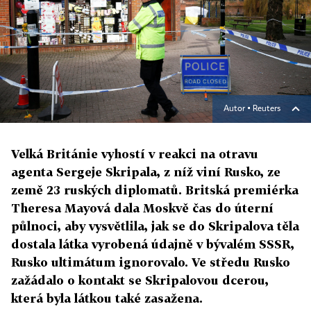
Autor ▪
Reuters
Velká Británie vyhostí v reakci na otravu
agenta Sergeje Skripala, z níž viní Rusko, ze
země 23 ruských diplomatů. Britská premiérka
Theresa Mayová dala Moskvě čas do úterní
půlnoci, aby vysvětlila, jak se do Skripalova těla
dostala látka vyrobená údajně v bývalém SSSR,
Rusko ultimátum ignorovalo. Ve středu Rusko
zažádalo o kontakt se Skripalovou dcerou,
která byla látkou také zasažena.