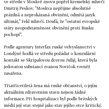
ve středu v Moskvě znovu popřel kremelský mluvčí
Dmitrij Peskov. "Moskva nepřijme absolutně
prázdná a neprokázaná obvinění, odmítá jazyk
ultimát," řekl mluvčí. Doufá, že "ostatní evropské
státy neopodstatněnost obvinění proti Rusku
pochopí".
Podle agentury Interfax ruské velvyslanectví v
Londýně hodlá ve středu požádat o konzulární
kontakt se Skripalovou dcerou Julijí, která byla
jedovatou substancí zvanou Novičok rovněž
zasažena.
Třiatřicetiletá žena má ruské občanství, o jejím
aktuálním zdravotním stavu nejsou žádné
informace. Při hospitalizaci byl podle britských
médií její stav stejně jako stav jejího otce kritický.