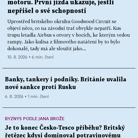
motoru. První jízda ukazuje, jestli
nepřišel o své schopnosti
Uprostřed britského okruhu Goodwood Circuit se
objeví něco, co na závodní trať obvykle nepatří. Kus
trupu letadla Airbus s otvory v bocích, ke kterým vedou
rampy. Jako kulisa z filmového natáčení by to bylo
dokonalé, tady má ale sloužit jako...
10. 8. 2026 ▪ 6 min. čtení
Banky, tankery i podniky. Británie uvalila
nové sankce proti Rusku
6. 8. 2026 ▪ 1 min. čtení
BYZNYS PODLE JANA BROŽE
Je to konec Česko-Tesco příběhu? Britský
řetězec kdysi dominoval potravinovému