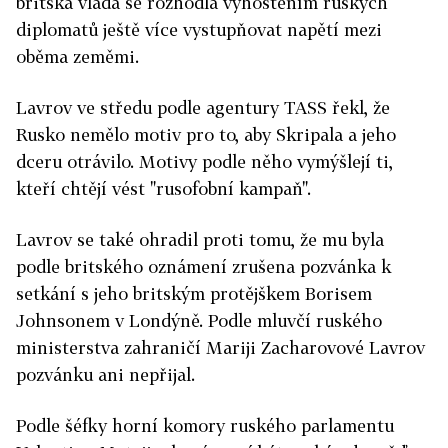
britská vláda se rozhodla vyhoštěním ruských
diplomatů ještě více vystupňovat napětí mezi
oběma zeměmi.
Lavrov ve středu podle agentury TASS řekl, že
Rusko nemělo motiv pro to, aby Skripala a jeho
dceru otrávilo. Motivy podle něho vymýšlejí ti,
kteří chtějí vést "rusofobní kampaň".
Lavrov se také ohradil proti tomu, že mu byla
podle britského oznámení zrušena pozvánka k
setkání s jeho britským protějškem Borisem
Johnsonem v Londýně. Podle mluvčí ruského
ministerstva zahraničí Mariji Zacharovové Lavrov
pozvánku ani nepřijal.
Podle šéfky horní komory ruského parlamentu