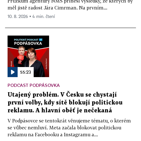
Průzkum agentury NMS přinesl výsledky, ze kterých by
měl jistě radost Jára Cimrman. Na prvním...
10. 8. 2026 ▪ 4 min. čtení
55:23
PODCAST PODPÁSOVKA
Utajený problém. V Česku se chystají
první volby, kdy sítě blokují politickou
reklamu. A hlavní oběť je nečekaná
V Podpásovce se tentokrát věnujeme tématu, o kterém
se vůbec nemluví. Meta začala blokovat politickou
reklamu na Facebooku a Instagramu a...