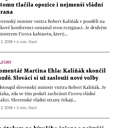
 tomu tlačila opozice i nejmenší vládní
trana
ovenský ministr vnitra Robert Kaliňák v pondělí na
skové konferenci oznámil svou rezignaci. Je druhým
nistrem Ficova kabinetu, který...
 3. 2018 ▪ 4 min. čtení
ÁZORY
omentář Martina Ehla: Kaliňák skončil
ozdě. Slováci si už zaslouží nové volby
stoupil slovenský ministr vnitra Robert Kaliňák. Je
ázka, zda se tím podaří zachránit Ficovu vládní
alici. Slovenské vládní strany čekají...
 3. 2018 ▪ 3 min. čtení