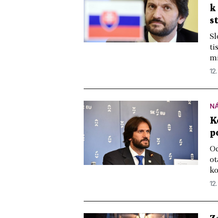
k
s
Sl
ti
mi
12.
N
K
p
Od
ot
ko
12.