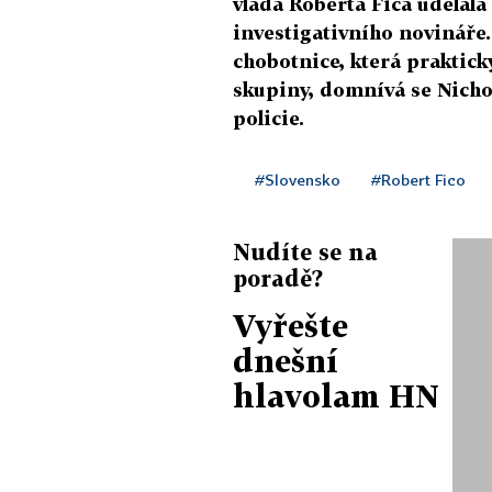
vláda Roberta Fica udělala
investigativního novináře. 
chobotnice, která prakticky
skupiny, domnívá se Nichol
policie.
#Slovensko
#Robert Fico
Nudíte se na
poradě?
Vyřešte
dnešní
hlavolam HN