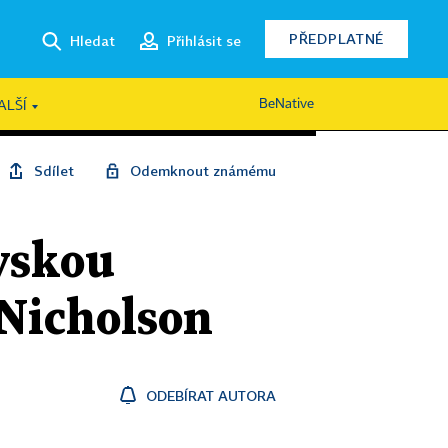
PŘEDPLATNÉ
Hledat
Přihlásit se
BeNative
ALŠÍ
Sdílet
Odemknout známému
ovskou
 Nicholson
ODEBÍRAT AUTORA