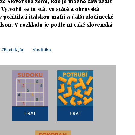
 ze Slovenska zemi, kde je možné zavraždit
Vytvořil se tu stát ve státě a obrovská
 pohltila i italskou mafii a další zločinecké
son. V rozkladu je podle ní také slovenská
#Kuciak Ján
#politika
HRÁT
HRÁT