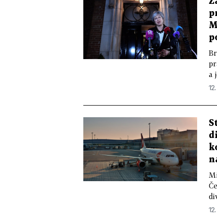
Z
p
M
p
Br
pr
a 
12.
S
d
k
n
Mi
Če
di
12.