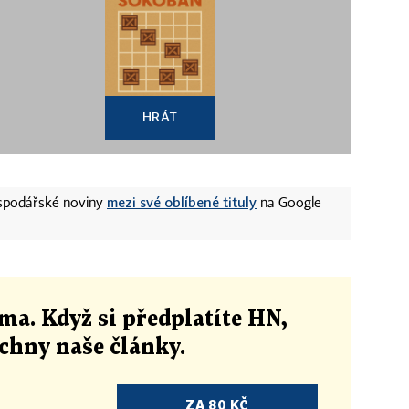
HRÁT
mezi své oblíbené tituly
ospodářské noviny
na Google
ma. Když si předplatíte HN,
echny naše články
.
ZA 80 KČ