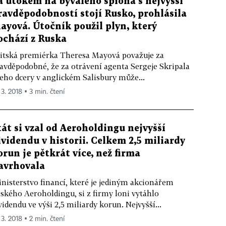
a útokem na bývalého špiona s nejvyšší
ravděpodobností stojí Rusko, prohlásila
ayová. Útočník použil plyn, který
ochází z Ruska
itská premiérka Theresa Mayová považuje za
avděpodobné, že za otrávení agenta Sergeje Skripala
jeho dcery v anglickém Salisbury může...
 3. 2018 ▪ 3 min. čtení
tát si vzal od Aeroholdingu nejvyšší
ividendu v historii. Celkem 2,5 miliardy
orun je pětkrát více, než firma
avrhovala
nisterstvo financí, které je jediným akcionářem
ského Aeroholdingu, si z firmy loni vytáhlo
videndu ve výši 2,5 miliardy korun. Nejvyšší...
 3. 2018 ▪ 2 min. čtení