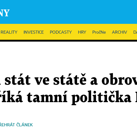
REALITY
INVESTICE
PODCASTY
HRY
PročNe
ARCHIV
D
l stát ve státě a obr
říká tamní politička
ŘEHRÁT ČLÁNEK