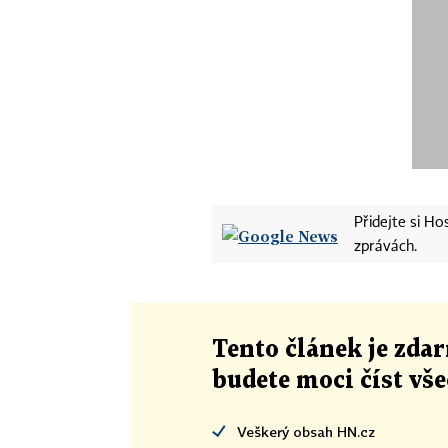
Přidejte si H
zprávách.
Tento článek
je
zdar
budete moci číst vš
Veškerý obsah HN.cz