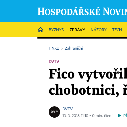
ZPRÁVY
HOME
BYZNYS
NÁZORY
TECH
HN.cz
›
Zahraniční
DVTV
Fico vytvoři
chobotnici, 
DVTV
P
13. 3. 2018 11:10 ▪ 0 min. čtení