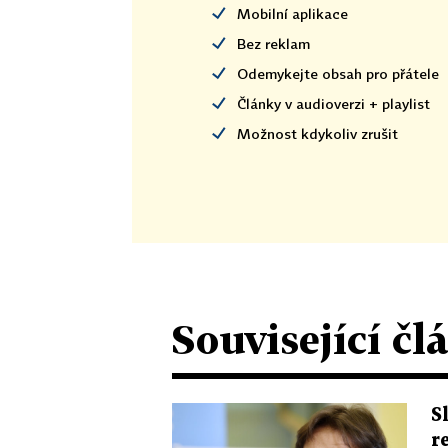
Mobilní aplikace
Bez reklam
Odemykejte obsah pro přátele
Články v audioverzi + playlist
Možnost kdykoliv zrušit
Související čl
S
r