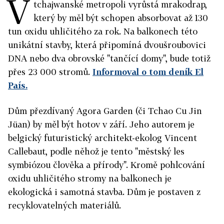
V
tchajwanské metropoli vyrůstá mrakodrap,
který by měl být schopen absorbovat až 130
tun oxidu uhličitého za rok. Na balkonech této
unikátní stavby, která připomíná dvoušroubovici
DNA nebo dva obrovské "tančící domy", bude totiž
přes 23 000 stromů.
Informoval o tom deník El
País.
Dům přezdívaný
Agora Garden
(či Tchao Cu Jin
Jüan) by měl být hotov v září. Jeho autorem je
belgický futuristický architekt-ekolog Vincent
Callebaut, podle něhož je tento "městský les
symbiózou člověka a přírody". Kromě pohlcování
oxidu uhličitého stromy na balkonech je
ekologická i samotná stavba. Dům je postaven z
recyklovatelných materiálů.