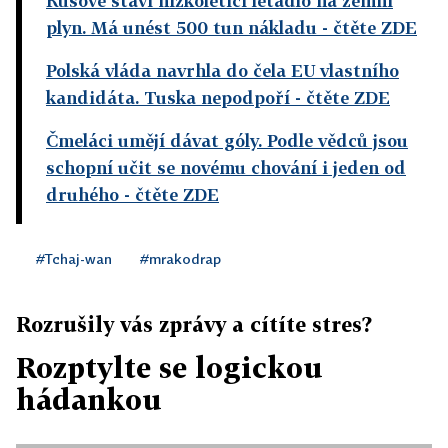
Rusové staví nízkoletící letadlo na zemní
plyn. Má unést 500 tun nákladu
- čtěte ZDE
Polská vláda navrhla do čela EU vlastního
kandidáta. Tuska nepodpoří
- čtěte ZDE
Čmeláci umějí dávat góly. Podle vědců jsou
schopní učit se novému chování i jeden od
druhého
- čtěte ZDE
#Tchaj-wan
#mrakodrap
Rozrušily vás zprávy a cítíte stres?
Rozptylte se logickou
hádankou