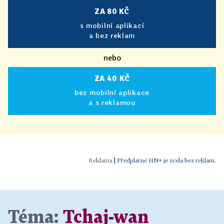
ZA 80 KČ
s mobilní aplikací
a bez reklam
nebo
ZA 40 KČ
bez mobilní aplikace
a s reklamou
|
Předplatné HN+ je zcela bez reklam.
Téma:
Tchaj-wan