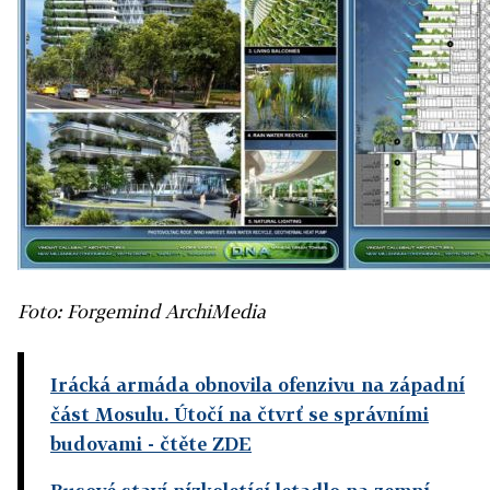
Foto:
Forgemind ArchiMedia
Irácká armáda obnovila ofenzivu na západní
část Mosulu. Útočí na čtvrť se správními
budovami
- čtěte ZDE