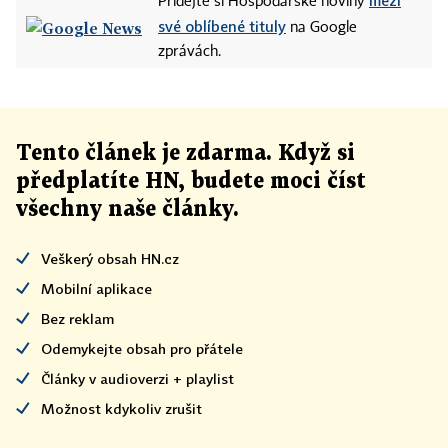
mezi
Přidejte si Hospodářské noviny
své oblíbené tituly
na Google
zprávách.
Tento článek
je
zdarma. Když si
předplatíte HN, budete moci číst
všechny naše články
.
Veškerý obsah HN.cz
Mobilní aplikace
Bez reklam
Odemykejte obsah pro přátele
Články v audioverzi + playlist
Možnost kdykoliv zrušit