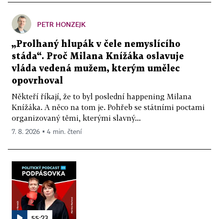
PETR HONZEJK
„Prolhaný hlupák v čele nemyslícího
stáda“. Proč Milana Knížáka oslavuje
vláda vedená mužem, kterým umělec
opovrhoval
Někteří říkají, že to byl poslední happening Milana
Knížáka. A něco na tom je. Pohřeb se státními poctami
organizovaný těmi, kterými slavný...
7. 8. 2026 ▪ 4 min. čtení
55:23