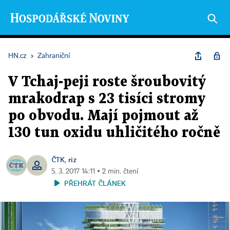
HN.cz
›
Zahraniční
V Tchaj-peji roste šroubovitý
mrakodrap s 23 tisíci stromy
po obvodu. Mají pojmout až
130 tun oxidu uhličitého ročně
ČTK
riz
,
5. 3. 2017 14:11 ▪ 2 min. čtení
PŘEHRÁT ČLÁNEK