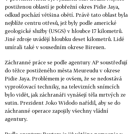
postiženou oblastí je pobřežní okres Pidie Jaya,
odkud pochází většina obětí. Právě tato oblast byla
nejblíže centru otřesů, jež byly podle americké
geologické služby (USGS) v hloubce 17 kilometrů.
Jiné zdroje uvádějí hloubku deset kilometrů. Lidé
umírali také v sousedním okrese Bireuen.
Z
áchranné práce se podle agentury AP soustřeďují
do těžce postiženého města Meureudu v okrese
Pidie Jaya. Problémem je ovšem, že se nedostává
vyprošťovací techniky, na televizních snímcích
bylo vidět, jak záchranáři vynášejí těla mrtvých ze
sutin. Prezident Joko Widodo nařídil, aby se do
záchranné operace zapojily všechny vládní
agentury.