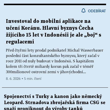
ODEBÍRAT
Investoval do mobilní aplikace na
učení Koránu. Hlavní byznys Čecha
žijícího 15 let v Indonésii je ale „boj“ s
regulacemi
Před čtyřmi lety prodal podnikatel Michal Wasserbauer
poslední část konzultantského byznysu, který začal v
roce 2011 od nuly budovat v Indonésii. S kapitálem
kolem tři čtvrtě miliardy korun pak začal v téměř
300milionové ostrovní zemi v jihovýchodní...
8. 6. 2026 ▪ 5 min. čtení
Spojenectví s Turky a kanon jako německý
Leopard. Strnadova zbrojařská firma CSG se
snaží proniknout do výroby tanků