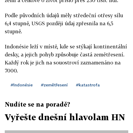
zemí a celkově o život přišlo přes 230 tisíc lidí.
Podle původních údajů měly středeční otřesy sílu
6,4 stupně, USGS později údaj zpřesnila na 6,5
stupně.
Indonésie leží v místě, kde se stýkají kontinentální
desky, a jejich pohyb způsobuje častá zemětřesení.
Každý rok je jich na souostroví zaznamenáno na
7000.
#Indonésie
#zemětřesení
#katastrofa
Nudíte se na poradě?
Vyřešte dnešní hlavolam HN