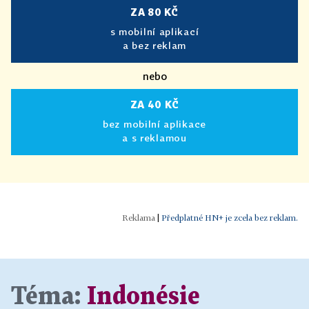
ZA 80 KČ
s mobilní aplikací
a bez reklam
nebo
ZA 40 KČ
bez mobilní aplikace
a s reklamou
|
Předplatné HN+ je zcela bez reklam.
Téma:
Indonésie