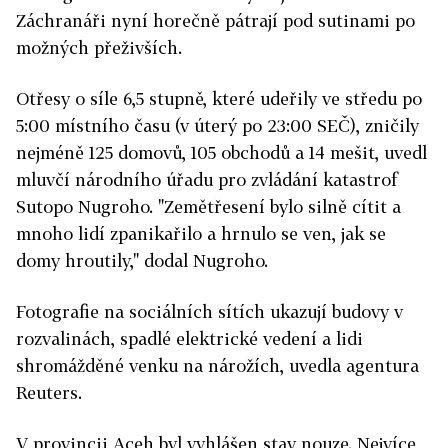
Záchranáři nyní horečně pátrají pod sutinami po
možných přeživších.
Otřesy o síle 6,5 stupně, které udeřily ve středu po
5:00 místního času (v úterý po 23:00 SEČ), zničily
nejméně 125 domovů, 105 obchodů a 14 mešit, uvedl
mluvčí národního úřadu pro zvládání katastrof
Sutopo Nugroho. "Zemětřesení bylo silně cítit a
mnoho lidí zpanikařilo a hrnulo se ven, jak se
domy hroutily," dodal Nugroho.
Fotografie na sociálních sítích ukazují budovy v
rozvalinách, spadlé elektrické vedení a lidi
shromážděné venku na nárožích, uvedla agentura
Reuters.
V provincii Aceh byl vyhlášen stav nouze. Nejvíce