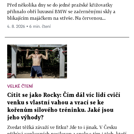
Před několika dny se do jedné pražské křižovatky
přihnalo obří luxusní BMW se začerněnými skly a
blikajícím majáčkem na střeše. Na červenou...
4. 8. 2026 ▪ 6 min. čtení
VELKÉ ČTENÍ
Cítit se jako Rocky: Čím dál víc lidí cvičí
venku s vlastní vahou a vrací se ke
kořenům silového tréninku. Jaké jsou
jeho výhody?
Zvedat těžká závaží ve fitku? Jde to i jinak. V Česku
přibývá venkovních posiloven a spolu s tím i těch, kteří