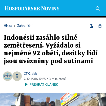
HN.cz
›
Zahraniční
Indonésii zasáhlo silné
zemětřesení. Vyžádalo si
nejméně 92 obětí, desítky lidí
jsou uvězněny pod sutinami
ČTK
bbb
,
7. 12. 2016 12:25 ▪ 3 min. čtení
PŘEHRÁT ČLÁNEK