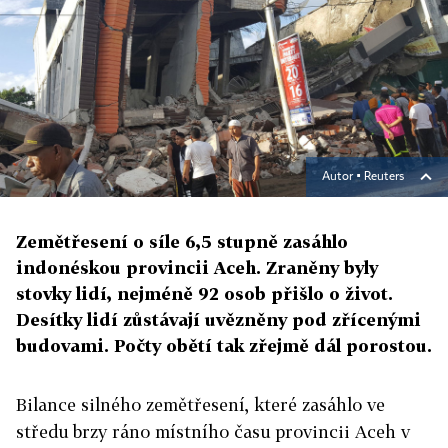
Autor ▪
Reuters
Zemětřesení o síle 6,5 stupně zasáhlo
indonéskou provincii Aceh. Zraněny byly
stovky lidí, nejméně 92 osob přišlo o život.
Desítky lidí zůstávají uvězněny pod zřícenými
budovami. Počty obětí tak zřejmě dál porostou.
Bilance silného zemětřesení, které zasáhlo ve
středu brzy ráno místního času provincii Aceh v