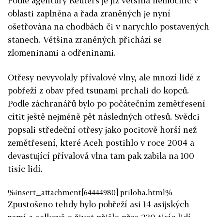
Podle agentury Reuters je již většina nemocnic v
oblasti zaplněna a řada zraněných je nyní
ošetřována na chodbách či v narychlo postavených
stanech. Většina zraněných přichází se
zlomeninami a odřeninami.
Otřesy nevyvolaly přívalové vlny, ale mnozí lidé z
pobřeží z obav před tsunami prchali do kopců.
Podle záchranářů bylo po počátečním zemětřesení
cítit ještě nejméně pět následných otřesů. Svědci
popsali středeční otřesy jako pocitově horší než
zemětřesení, které Aceh postihlo v roce 2004 a
devastující přívalová vlna tam pak zabila na 100
tisíc lidí.
%insert_attachment[64444980] priloha.html%
Zpustošeno tehdy bylo pobřeží asi 14 asijských