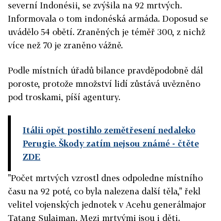
severní Indonésii, se zvýšila na 92 mrtvých.
Informovala o tom indonéská armáda. Doposud se
uvádělo 54 obětí. Zraněných je téměř 300, z nichž
více než 70 je zraněno vážně.
Podle místních úřadů bilance pravděpodobně dál
poroste, protože množství lidí zůstává uvězněno
pod troskami, píší agentury.
Itálii opět postihlo zemětřesení nedaleko
Perugie. Škody zatím nejsou známé
- čtěte
ZDE
"Počet mrtvých vzrostl dnes odpoledne místního
času na 92 poté, co byla nalezena další těla," řekl
velitel vojenských jednotek v Acehu generálmajor
Tatang Sulaiman. Mezi mrtvými jsou i děti.