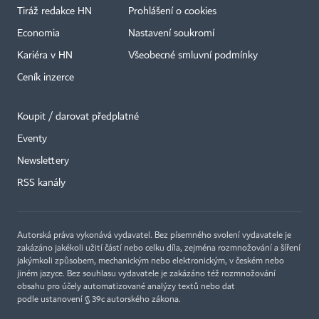
Tiráž redakce HN
Prohlášení o cookies
Economia
Nastavení soukromí
Kariéra v HN
Všeobecné smluvní podmínky
Ceník inzerce
Koupit / darovat předplatné
Eventy
×
Newslettery
RSS kanály
Autorská práva vykonává vydavatel. Bez písemného svolení vydavatele je
zakázáno jakékoli užití částí nebo celku díla, zejména rozmnožování a šíření
jakýmkoli způsobem, mechanickým nebo elektronickým, v českém nebo
jiném jazyce. Bez souhlasu vydavatele je zakázáno též rozmnožování
obsahu pro účely automatizované analýzy textů nebo dat
podle ustanovení § 39c autorského zákona.