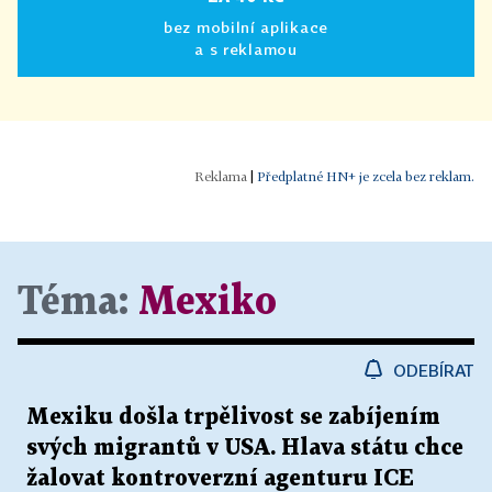
bez mobilní aplikace
a s reklamou
|
Předplatné HN+ je zcela bez reklam.
Téma:
Mexiko
ODEBÍRAT
Mexiku došla trpělivost se zabíjením
svých migrantů v USA. Hlava státu chce
žalovat kontroverzní agenturu ICE