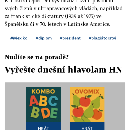
Kritiku si Opus Dei vysloužila i kvůli působení
svých členů v ultrapravicových vládách, například
za frankistické diktatury (1939 až 1975) ve
Španělsku či v 70. letech v Latinské Americe.
#Mexiko
#diplom
#prezident
#plagiátorství
Nudíte se na poradě?
Vyřešte dnešní hlavolam HN
HRÁT
HRÁT