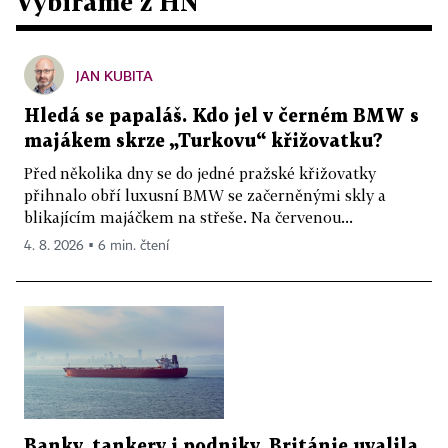
Vybíráme z HN
JAN KUBITA
Hledá se papaláš. Kdo jel v černém BMW s
majákem skrze „Turkovu“ křižovatku?
Před několika dny se do jedné pražské křižovatky
přihnalo obří luxusní BMW se začerněnými skly a
blikajícím majáčkem na střeše. Na červenou...
4. 8. 2026 ▪ 6 min. čtení
Banky, tankery i podniky. Británie uvalila