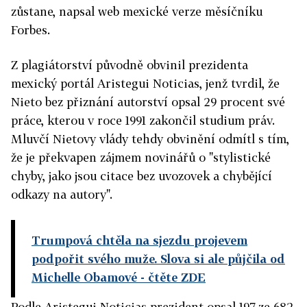
zůstane, napsal web mexické verze měsíčníku
Forbes.
Z plagiátorství původně obvinil prezidenta
mexický portál Aristegui Noticias, jenž tvrdil, že
Nieto bez přiznání autorství opsal 29 procent své
práce, kterou v roce 1991 zakončil studium práv.
Mluvčí Nietovy vlády tehdy obvinění odmítl s tím,
že je překvapen zájmem novinářů o "stylistické
chyby, jako jsou citace bez uvozovek a chybějící
odkazy na autory".
Trumpová chtěla na sjezdu projevem
podpořit svého muže. Slova si ale půjčila od
Michelle Obamové
- čtěte ZDE
Podle Aristegui Noticias prezident opsal 197 ze 682