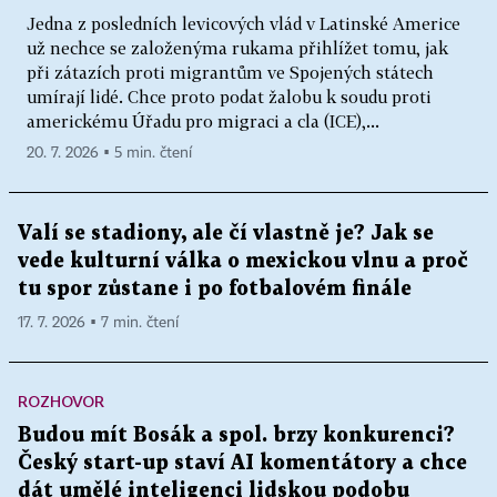
Jedna z posledních levicových vlád v Latinské Americe
už nechce se založenýma rukama přihlížet tomu, jak
při zátazích proti migrantům ve Spojených státech
umírají lidé. Chce proto podat žalobu k soudu proti
americkému Úřadu pro migraci a cla (ICE),...
20. 7. 2026 ▪ 5 min. čtení
Valí se stadiony, ale čí vlastně je? Jak se
vede kulturní válka o mexickou vlnu a proč
tu spor zůstane i po fotbalovém finále
17. 7. 2026 ▪ 7 min. čtení
ROZHOVOR
Budou mít Bosák a spol. brzy konkurenci?
Český start-up staví AI komentátory a chce
dát umělé inteligenci lidskou podobu