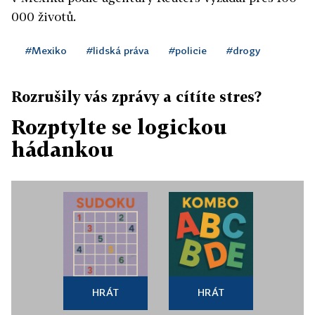
000 životů.
#Mexiko
#lidská práva
#policie
#drogy
Rozrušily vás zprávy a cítíte stres?
Rozptylte se logickou
hádankou
HRÁT
HRÁT