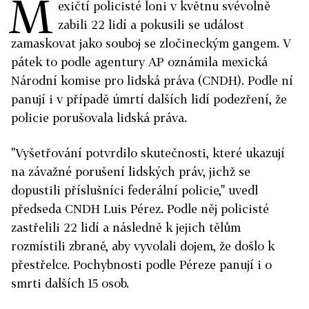
M
exičtí policisté loni v květnu svévolně
zabili 22 lidí a pokusili se událost
zamaskovat jako souboj se zločineckým gangem. V
pátek to podle agentury AP oznámila mexická
Národní komise pro lidská práva (CNDH). Podle ní
panují i v případě úmrtí dalších lidí podezření, že
policie porušovala lidská práva.
"Vyšetřování potvrdilo skutečnosti, které ukazují
na závažné porušení lidských práv, jichž se
dopustili příslušníci federální policie," uvedl
předseda CNDH Luis Pérez. Podle něj policisté
zastřelili 22 lidí a následně k jejich tělům
rozmístili zbraně, aby vyvolali dojem, že došlo k
přestřelce. Pochybnosti podle Péreze panují i o
smrti dalších 15 osob.