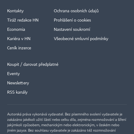
Kontakty
Ochrana osobních údajů
Tiráž redakce HN
Prohlášení o cookies
Economia
Nastavení soukromí
Kariéra v HN
Všeobecné smluvní podmínky
Ceník inzerce
Koupit / darovat předplatné
Eventy
×
Newslettery
RSS kanály
Autorská práva vykonává vydavatel. Bez písemného svolení vydavatele je
zakázáno jakékoli užití částí nebo celku díla, zejména rozmnožování a šíření
jakýmkoli způsobem, mechanickým nebo elektronickým, v českém nebo
jiném jazyce. Bez souhlasu vydavatele je zakázáno též rozmnožování