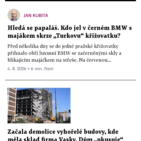
JAN KUBITA
Hledá se papaláš. Kdo jel v černém BMW s
majákem skrze „Turkovu“ křižovatku?
Před několika dny se do jedné pražské křižovatky
přihnalo obří luxusní BMW se začerněnými skly a
blikajícím majáčkem na střeše. Na červenou...
4. 8. 2026 ▪ 6 min. čtení
Začala demolice vyhořelé budovy, kde
měla sklad firma Vasky. Dům „ukusuje“