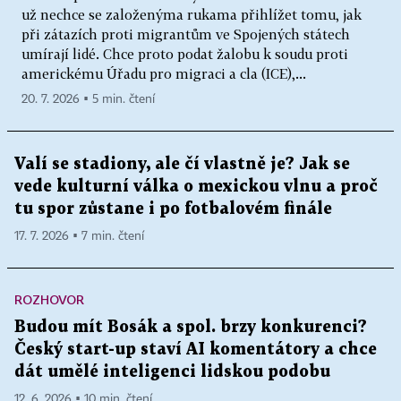
už nechce se založenýma rukama přihlížet tomu, jak
při zátazích proti migrantům ve Spojených státech
umírají lidé. Chce proto podat žalobu k soudu proti
americkému Úřadu pro migraci a cla (ICE),...
20. 7. 2026 ▪ 5 min. čtení
Valí se stadiony, ale čí vlastně je? Jak se
vede kulturní válka o mexickou vlnu a proč
tu spor zůstane i po fotbalovém finále
17. 7. 2026 ▪ 7 min. čtení
ROZHOVOR
Budou mít Bosák a spol. brzy konkurenci?
Český start-up staví AI komentátory a chce
dát umělé inteligenci lidskou podobu
12. 6. 2026 ▪ 10 min. čtení