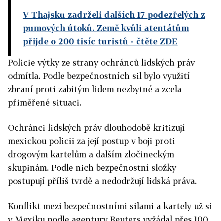
V Thajsku zadrželi dalších 17 podezřelých z
pumových útoků. Země kvůli atentátům
přijde o 200 tisíc turistů
- čtěte ZDE
Policie výtky ze strany ochránců lidských práv
odmítla. Podle bezpečnostních sil bylo využití
zbraní proti zabitým lidem nezbytné a zcela
přiměřené situaci.
Ochránci lidských práv dlouhodobě kritizují
mexickou policii za její postup v boji proti
drogovým kartelům a dalším zločineckým
skupinám. Podle nich bezpečnostní složky
postupují příliš tvrdě a nedodržují lidská práva.
Konflikt mezi bezpečnostními silami a kartely už si
v Mexiku podle agentury Reuters vyžádal přes 100