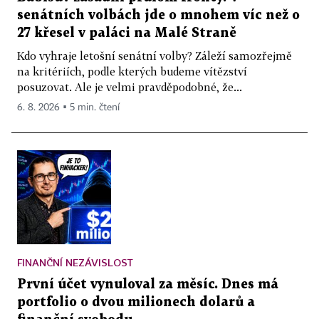
senátních volbách jde o mnohem víc než o
27 křesel v paláci na Malé Straně
Kdo vyhraje letošní senátní volby? Záleží samozřejmě
na kritériích, podle kterých budeme vítězství
posuzovat. Ale je velmi pravděpodobné, že...
6. 8. 2026 ▪ 5 min. čtení
FINANČNÍ NEZÁVISLOST
První účet vynuloval za měsíc. Dnes má
portfolio o dvou milionech dolarů a