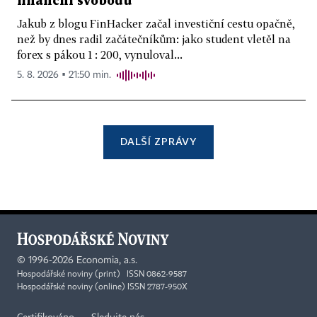
finanční svobodu
Jakub z blogu FinHacker začal investiční cestu opačně,
než by dnes radil začátečníkům: jako student vletěl na
forex s pákou 1 : 200, vynuloval...
5. 8. 2026 ▪ 21:50 min.
DALŠÍ ZPRÁVY
©
1996-2026
Economia, a.s.
Hospodářské noviny (print) ISSN 0862-9587
Hospodářské noviny (online) ISSN 2787-950X