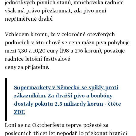
jednotlivých pivních stanů, mnichovská radnice
však má právo přezkoumat, zda pivo není
nepřiměřeně drahé.
Vzhledem k tomu, že v celoročně otevřených
podnicích v Mnichově se cena mázu piva pohybuje
mezi 7,30 a 10,20 eury (198 a 276 korun), považuje
radnice letošní festivalové
ceny za přijatelné.
Supermarkety v Německu se spikly proti
zákazníkům. Za dražší pivo a bonbóny
dostaly pokutu 2,5 miliardy korun
- čtěte
ZDE
Loni se na Oktoberfestu teprve pošesté za
posledních třicet let nepodařilo překonat hranici