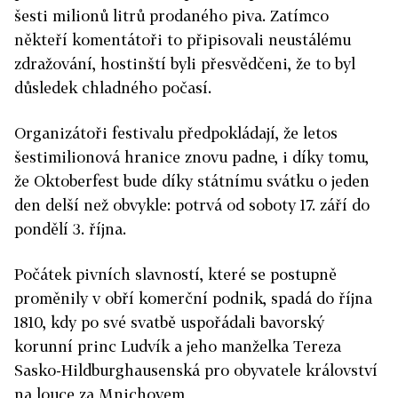
šesti milionů litrů prodaného piva. Zatímco
někteří komentátoři to připisovali neustálému
zdražování, hostinští byli přesvědčeni, že to byl
důsledek chladného počasí.
Organizátoři festivalu předpokládají, že letos
šestimilionová hranice znovu padne, i díky tomu,
že Oktoberfest bude díky státnímu svátku o jeden
den delší než obvykle: potrvá od soboty 17. září do
pondělí 3. října.
Počátek pivních slavností, které se postupně
proměnily v obří komerční podnik, spadá do října
1810, kdy po své svatbě uspořádali bavorský
korunní princ Ludvík a jeho manželka Tereza
Sasko-Hildburghausenská pro obyvatele království
na louce za Mnichovem