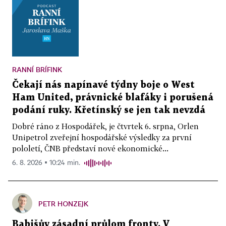
RANNÍ BRÍFINK
Čekají nás napínavé týdny boje o West
Ham United, právnické blafáky i porušená
podání ruky. Křetínský se jen tak nevzdá
Dobré ráno z Hospodářek, je čtvrtek 6. srpna, Orlen
Unipetrol zveřejní hospodářské výsledky za první
pololetí, ČNB představí nové ekonomické...
6. 8. 2026 ▪ 10:24 min.
PETR HONZEJK
Babišův zásadní průlom fronty. V