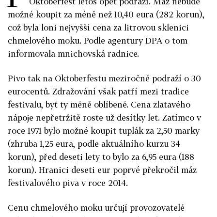
Oktoberfest letos opět podraží. Máz nebude
možné koupit za méně než 10,40 eura (282 korun),
což byla loni nejvyšší cena za litrovou sklenici
chmelového moku. Podle agentury DPA o tom
informovala mnichovská radnice.
Pivo tak na Oktoberfestu meziročně podraží o 30
eurocentů. Zdražování však patří mezi tradice
festivalu, byť ty méně oblíbené. Cena zlatavého
nápoje nepřetržitě roste už desítky let. Zatímco v
roce 1971 bylo možné koupit tuplák za 2,50 marky
(zhruba 1,25 eura, podle aktuálního kurzu 34
korun), před deseti lety to bylo za 6,95 eura (188
korun). Hranici deseti eur poprvé překročil máz
festivalového piva v roce 2014.
Cenu chmelového moku určují provozovatelé