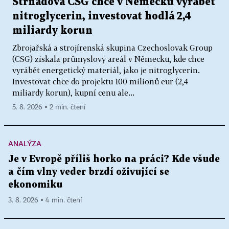
Strnadova CSG chce v Německu vyrábět
nitroglycerin, investovat hodlá 2,4
miliardy korun
Zbrojařská a strojírenská skupina Czechoslovak Group
(CSG) získala průmyslový areál v Německu, kde chce
vyrábět energetický materiál, jako je nitroglycerin.
Investovat chce do projektu 100 milionů eur (2,4
miliardy korun), kupní cenu ale...
5. 8. 2026 ▪ 2 min. čtení
ANALÝZA
Je v Evropě příliš horko na práci? Kde všude
a čím vlny veder brzdí oživující se
ekonomiku
3. 8. 2026 ▪ 4 min. čtení