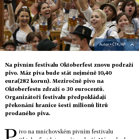
Autor ▪
ČTK/AP
Na pivním festivalu Oktoberfest znovu podraží
pivo. Máz piva bude stát nejméně 10,40
eura(282 korun). Meziročně pivo na
Oktoberfestu zdraží o 30 eurocentů.
Organizátoři festivalu předpokládají
překonání hranice šesti milionů litrů
prodaného piva.
P
ivo na mnichovském pivním festivalu