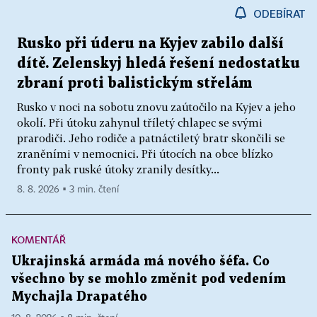
ODEBÍRAT
Rusko při úderu na Kyjev zabilo další
dítě. Zelenskyj hledá řešení nedostatku
zbraní proti balistickým střelám
Rusko v noci na sobotu znovu zaútočilo na Kyjev a jeho
okolí. Při útoku zahynul tříletý chlapec se svými
prarodiči. Jeho rodiče a patnáctiletý bratr skončili se
zraněními v nemocnici. Při útocích na obce blízko
fronty pak ruské útoky zranily desítky...
8. 8. 2026 ▪ 3 min. čtení
KOMENTÁŘ
Ukrajinská armáda má nového šéfa. Co
všechno by se mohlo změnit pod vedením
Mychajla Drapatého