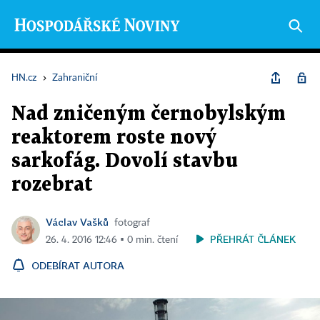
HN.cz
›
Zahraniční
Nad zničeným černobylským
reaktorem roste nový
sarkofág. Dovolí stavbu
rozebrat
Václav Vašků
fotograf
PŘEHRÁT ČLÁNEK
26. 4. 2016 12:46 ▪ 0 min. čtení
ODEBÍRAT AUTORA