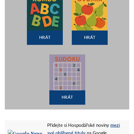
HRÁT
HRÁT
HRÁT
mezi
Přidejte si Hospodářské noviny
své oblíbené tituly
na Google