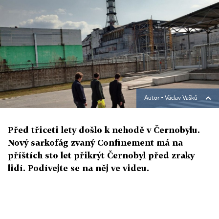
Autor ▪
Václav Vašků
Před třiceti lety došlo k nehodě v Černobylu.
Nový sarkofág zvaný Confinement má na
příštích sto let přikrýt Černobyl před zraky
lidí. Podívejte se na něj ve videu.