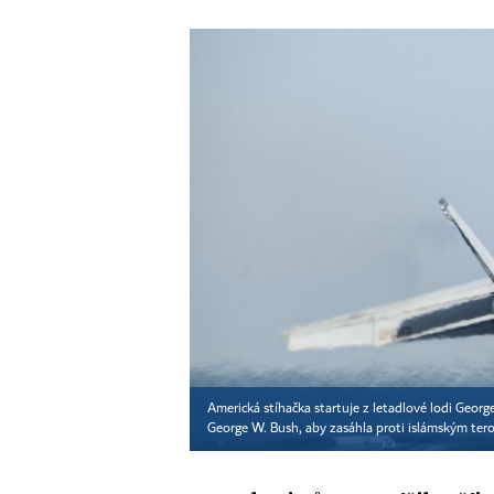
Americká stíhačka startuje z letadlové lodi George
George W. Bush, aby zasáhla proti islámským ter