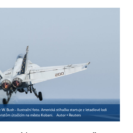
 W. Bush - Ilustrační foto. Americká stíhačka startuje z letadlové lodi
oristům útočícím na město Kobani.
Autor ▪
Reuters