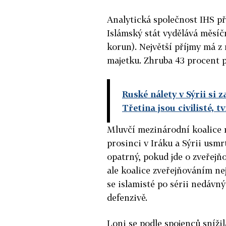
Analytická společnost IHS př
Islámský stát vydělává měsíč
korun). Největší příjmy má z
majetku. Zhruba 43 procent p
Ruské nálety v Sýrii si z
Třetina jsou civilisté, t
Mluvčí mezinárodní koalice r
prosinci v Iráku a Sýrii usmr
opatrný, pokud jde o zveřejň
ale koalice zveřejňováním nej
se islamisté po sérii nedávn
defenzivě.
Loni se podle spojenců snížil