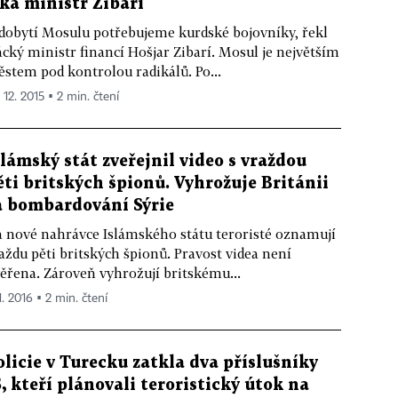
íká ministr Zibarí
dobytí Mosulu potřebujeme kurdské bojovníky, řekl
ácký ministr financí Hošjar Zibarí. Mosul je největším
stem pod kontrolou radikálů. Po...
 12. 2015 ▪ 2 min. čtení
slámský stát zveřejnil video s vraždou
ěti britských špionů. Vyhrožuje Británii
a bombardování Sýrie
 nové nahrávce Islámského státu teroristé oznamují
aždu pěti britských špionů. Pravost videa není
ěřena. Zároveň vyhrožují britskému...
1. 2016 ▪ 2 min. čtení
olicie v Turecku zatkla dva příslušníky
S, kteří plánovali teroristický útok na