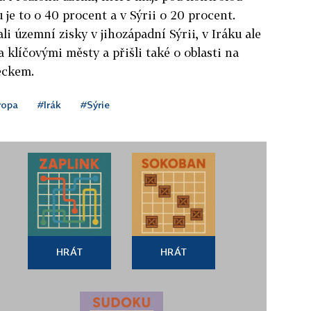
u je to o 40 procent a v Sýrii o 20 procent.
li územní zisky v jihozápadní Sýrii, v Iráku ale
a klíčovými městy a přišli také o oblasti na
eckem.
ropa
#Irák
#Sýrie
HRÁT
HRÁT