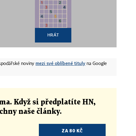
HRÁT
mezi své oblíbené tituly
ospodářské noviny
na Google
ma. Když si předplatíte HN,
echny naše články
.
ZA 80 KČ