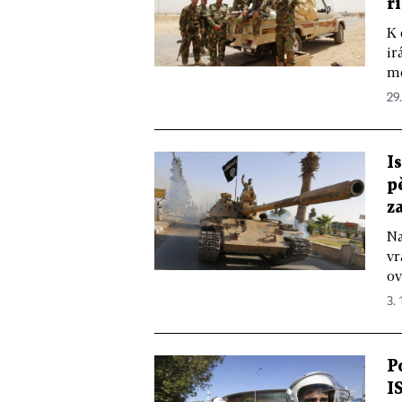
ř
K 
ir
mě
29.
I
p
z
Na
vr
ov
3. 
P
I