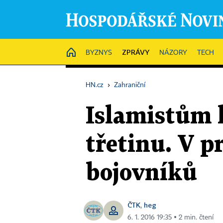
ZPRÁVY
HOME
BYZNYS
NÁZORY
TECH
HN.cz
›
Zahraniční
Islamistům k
třetinu. V p
bojovníků
ČTK
heg
,
6. 1. 2016 19:35 ▪ 2 min. čtení