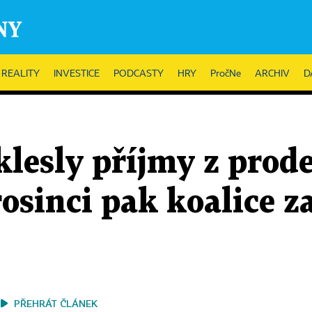
REALITY
INVESTICE
PODCASTY
HRY
PročNe
ARCHIV
D
lesly příjmy z prode
rosinci pak koalice z
PŘEHRÁT ČLÁNEK