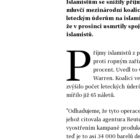
Islamistům se snížily příj
mluvčí mezinárodní koalice
leteckým úderům na islami
že v prosinci usmrtily spo
islamistů.
P
říjmy islamistů z 
proti ropným zaříz
procent. Uvedl to 
Warren. Koalici ve
zvýšilo počet leteckých úde
mířilo již 65 náletů.
"Odhadujeme, že tyto operace
jehož citovala agentura Reute
vyostřením kampaně produkov
teď je to asi 34 000 barelů d