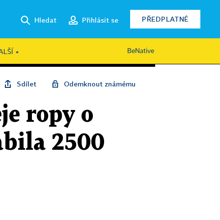
PŘEDPLATNÉ
Hledat
Přihlásit se
BeNative
ALŠÍ
Sdílet
Odemknout známému
je ropy o
abila 2500