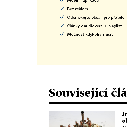
Mobilní aplikace
Bez reklam
Odemykejte obsah pro přátele
Články v audioverzi + playlist
Možnost kdykoliv zrušit
Související čl
I
o