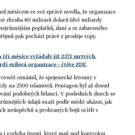
ed měsícem ve své zprávě uvedla, že organizace
ně zhruba 80 milionů dolarů (dvě miliardy
 nejrůznějším poplatků, daní a ze zabaveného
říjmů pak pochází právě z prodeje ropy.
a tři měsíce vyžádaly již 2371 mrtvých.
vrdí exilová organizace
- čtěte ZDE
ovněž oznámil, že spojenecké letouny v
tily na 2500 islamistů. Pentagon byl až dosud
ování podobných bilancí. V posledních dnech se
různějších údajů snaží podle médií ukázat, jak
ých neúspěchů a prohraných bojů ocitli v
a i rozloha území, které mají pod kontrolou