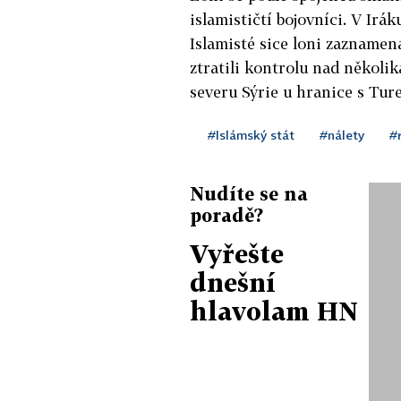
islamističtí bojovníci. V Irák
Islamisté sice loni zaznamena
ztratili kontrolu nad několik
severu Sýrie u hranice s Tur
#Islámský stát
#nálety
#
Nudíte se na
poradě?
Vyřešte
dnešní
hlavolam HN