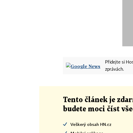
Přidejte si H
zprávách.
Tento článek
je
zdar
budete moci číst vš
Veškerý obsah HN.cz