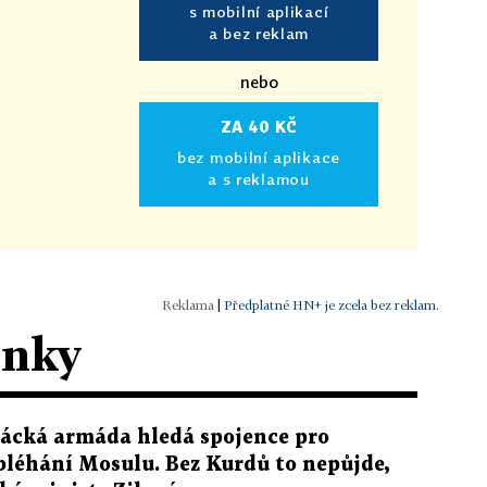
s mobilní aplikací
a bez reklam
nebo
ZA 40 KČ
bez mobilní aplikace
a s reklamou
|
Předplatné HN+ je zcela bez reklam.
ánky
rácká armáda hledá spojence pro
bléhání Mosulu. Bez Kurdů to nepůjde,