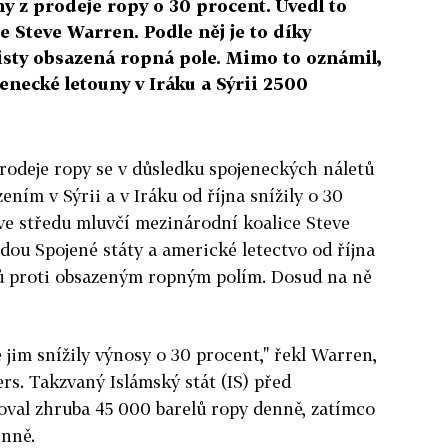
my z prodeje ropy o 30 procent. Uvedl to
 Steve Warren. Podle něj je to díky
sty obsazená ropná pole. Mimo to oznámil,
jenecké letouny v Iráku a Sýrii 2500
prodeje ropy se v důsledku spojeneckých náletů
ením v Sýrii a v Iráku od října snížily o 30
ve středu mluvčí mezinárodní koalice Steve
dou Spojené státy a americké letectvo od října
rů proti obsazeným ropným polím. Dosud na ně
 jim snížily výnosy o 30 procent," řekl Warren,
rs. Takzvaný Islámský stát (IS) před
al zhruba 45 000 barelů ropy denně, zatímco
enně.