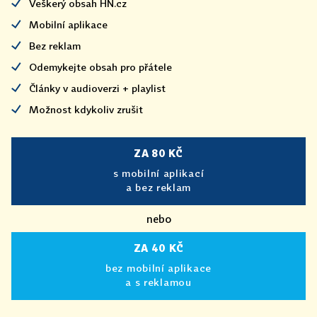
Veškerý obsah HN.cz
Mobilní aplikace
Bez reklam
Odemykejte obsah pro přátele
Články v audioverzi + playlist
Možnost kdykoliv zrušit
ZA 80 KČ
s mobilní aplikací
a bez reklam
nebo
ZA 40 KČ
bez mobilní aplikace
a s reklamou