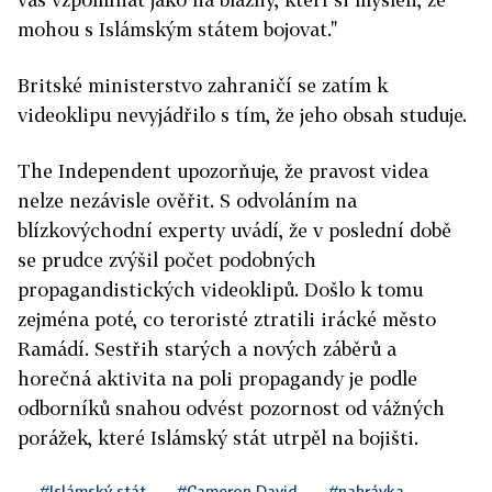
mohou s Islámským státem bojovat."
Britské ministerstvo zahraničí se zatím k
videoklipu nevyjádřilo s tím, že jeho obsah studuje.
The Independent upozorňuje, že pravost videa
nelze nezávisle ověřit. S odvoláním na
blízkovýchodní experty uvádí, že v poslední době
se prudce zvýšil počet podobných
propagandistických videoklipů. Došlo k tomu
zejména poté, co teroristé ztratili irácké město
Ramádí. Sestřih starých a nových záběrů a
horečná aktivita na poli propagandy je podle
odborníků snahou odvést pozornost od vážných
porážek, které Islámský stát utrpěl na bojišti.
#Islámský stát
#Cameron David
#nahrávka