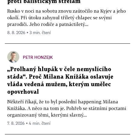
proti balistickým střelám
Rusko v noci na sobotu znovu zaútočilo na Kyjev a jeho
okolí. Při útoku zahynul tříletý chlapec se svými
prarodiči. Jeho rodiče a patnáctiletý...
8. 8. 2026 ▪ 3 min. čtení
PETR HONZEJK
„Prolhaný hlupák v čele nemyslícího
stáda“. Proč Milana Knížáka oslavuje
vláda vedená mužem, kterým umělec
opovrhoval
Někteří říkají, že to byl poslední happening Milana
Knížáka. A něco na tom je. Pohřeb se státními poctami
organizovaný těmi, kterými slavný...
7. 8. 2026 ▪ 4 min. čtení