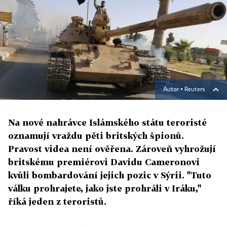
Autor ▪
Reuters
Na nové nahrávce Islámského státu teroristé
oznamují vraždu pěti britských špionů.
Pravost videa není ověřena. Zároveň vyhrožují
britskému premiérovi Davidu Cameronovi
kvůli bombardování jejich pozic v Sýrii. "Tuto
válku prohrajete, jako jste prohráli v Iráku,"
říká jeden z teroristů.