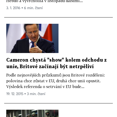
Hebdo a vyvrcholila v listopadu dalšími...
3. 1. 2016 ▪ 6 min. čtení
Cameron chystá "show" kolem odchodu z
unie, Britové začínají být netrpěliví
Podle nejnovějších průzkumů jsou Britové rozděleni:
polovina chce zůstat v EU, druhá chce unii opustit.
Výsledek referenda o setrvání v EU bude...
19. 12. 2015 ▪ 3 min. čtení