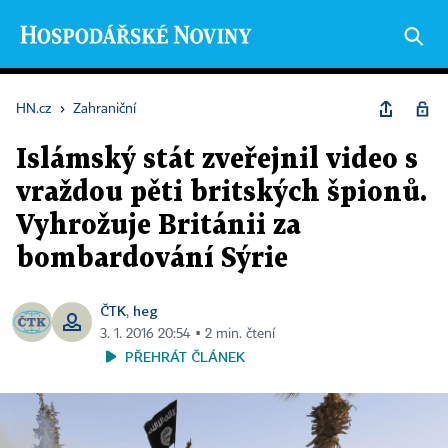
HN.cz
›
Zahraniční
Islámský stát zveřejnil video s
vraždou pěti britských špionů.
Vyhrožuje Británii za
bombardování Sýrie
ČTK
heg
,
3. 1. 2016 20:54 ▪ 2 min. čtení
PŘEHRÁT ČLÁNEK