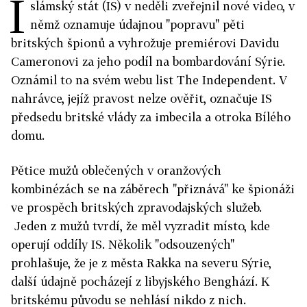
I
slámský stát (IS) v neděli zveřejnil nové video, v
němž oznamuje údajnou "popravu" pěti
britských špionů a vyhrožuje premiérovi Davidu
Cameronovi za jeho podíl na bombardování Sýrie.
Oznámil to na svém webu list The Independent. V
nahrávce, jejíž pravost nelze ověřit, označuje IS
předsedu britské vlády za imbecila a otroka Bílého
domu.
Pětice mužů oblečených v oranžových
kombinézách se na záběrech "přiznává" ke špionáži
ve prospěch britských zpravodajských služeb.
Jeden z mužů tvrdí, že měl vyzradit místo, kde
operují oddíly IS. Několik "odsouzených"
prohlašuje, že je z města Rakka na severu Sýrie,
další údajně pocházejí z libyjského Benghází. K
britskému původu se nehlásí nikdo z nich.