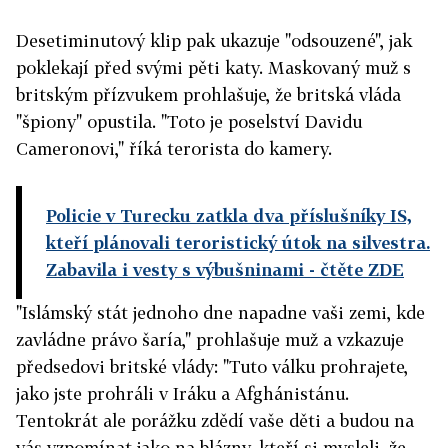
Desetiminutový klip pak ukazuje "odsouzené", jak
poklekají před svými pěti katy. Maskovaný muž s
britským přízvukem prohlašuje, že britská vláda
"špiony" opustila. "Toto je poselství Davidu
Cameronovi," říká terorista do kamery.
Policie v Turecku zatkla dva příslušníky IS,
kteří plánovali teroristický útok na silvestra.
Zabavila i vesty s výbušninami
- čtěte ZDE
"Islámský stát jednoho dne napadne vaši zemi, kde
zavládne právo šaría," prohlašuje muž a vzkazuje
předsedovi britské vlády: "Tuto válku prohrajete,
jako jste prohráli v Iráku a Afghánistánu.
Tentokrát ale porážku zdědí vaše děti a budou na
vás vzpomínat jako na blázny, kteří si mysleli, že