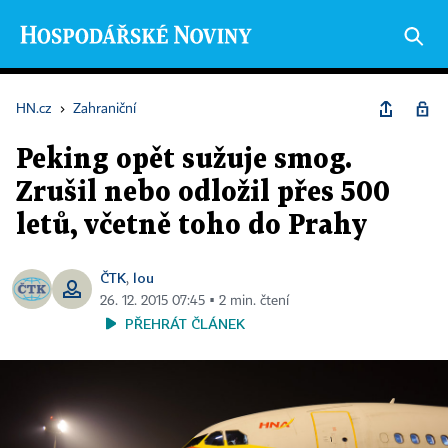
HN.cz
›
Zahraniční
Peking opět sužuje smog.
Zrušil nebo odložil přes 500
letů, včetně toho do Prahy
ČTK
lou
,
26. 12. 2015 07:45 ▪ 2 min. čtení
PŘEHRÁT ČLÁNEK