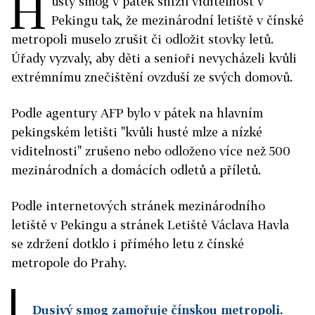
H
ustý smog v pátek snížil viditelnost v
Pekingu tak, že mezinárodní letiště v čínské
metropoli muselo zrušit či odložit stovky letů.
Úřady vyzvaly, aby děti a senioři nevycházeli kvůli
extrémnímu znečištění ovzduší ze svých domovů.
Podle agentury AFP bylo v pátek na hlavním
pekingském letišti "kvůli husté mlze a nízké
viditelnosti" zrušeno nebo odloženo více než 500
mezinárodních a domácích odletů a příletů.
Podle internetových stránek mezinárodního
letiště v Pekingu a stránek Letiště Václava Havla
se zdržení dotklo i přímého letu z čínské
metropole do Prahy.
Dusivý smog zamořuje čínskou metropoli.