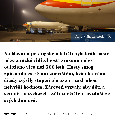
Autor ▪
Shutterstock
Na hlavním pekingském letišti bylo kvůli husté
mlze a nízké viditelnosti zrušeno nebo
odloženo více než 500 letů. Hustý smog
způsobilo extrémní znečištění, kvůli kterému
úřady zvýšily stupeň ohrožení na druhou
nejvyšší hodnotu. Zároveň vyzvaly, aby děti a
senioři nevycházeli kvůli znečištění ovzduší ze
svých domovů.