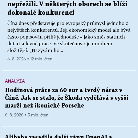
nepřežili. V některých oborech se blíží
dokonalé konkurenci
Čína dnes představuje pro evropský průmysl jednoho z
největších konkurentů. Její ekonomický model ale bývá
často popisován příliš jednoduše – jako směs státních
dotací a levné práce. Ve skutečnosti je mnohem
složitější. „Nazývám ho...
6. 8. 2026 ▪ 12 min. čtení
ANALÝZA
Hodinová práce za 60 eur a tvrdý náraz v
Číně. Jak se stalo, že Škoda vydělává s vyšší
marží než ikonické Porsche
6. 8. 2026 ▪ 5 min. čtení
Alibaba zasadila další ránu OpenAI a