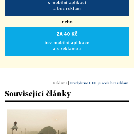
s mobilní aplikací
a bez reklam
nebo
ZA 40 KČ
bez mobilní aplikace
a s reklamou
|
Předplatné HN+ je zcela bez reklam.
Související články