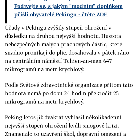
Podívejte se, s jakým "módním" doplňkem
přišli obyvatelé Pekingu
- čtěte ZDE
Úřady v Pekingu zvýšily stupeň ohrožení v
důsledku na druhou nejvyšší hodnotu. Hustota
nebezpečných malých prachových částic, které
snadno pronikají do plic, dosahovala v pátek ráno
na centrálním náměstí Tchien-an-men 647
mikrogramů na metr krychlový.
Podle Světové zdravotnické organizace přitom tato
hodnota nemá po dobu 24 hodin překročit 25
mikrogramů na metr krychlový.
Peking letos již dvakrát vyhlásil několikadenní
nejvyšší stupeň ohrožení kvůli smogové krizi.
Znamenalo to uzavření škol, dopravní omezení a