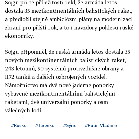
Šojgu při té příležitosti řekl, že armáda letos
dostala 35 mezikontinentálních balistických raket,
a předložil stejně ambiciózní plány na modernizaci
zbraní pro příští rok, a to i navzdory poklesu ruské
ekonomiky.
Šojgu připomněl, že ruská armáda letos dostala 35
nových mezikontinentálních balistických raket,
243 letounů, 90 systémů protivzdušné obrany a
1172 tanků a dalších ozbrojených vozidel.
Námořnictvo má dvě nové jaderné ponorky
vybavené mezikontinentálními balistickými
raketami, dvě univerzální ponorky a osm
válečných lodí.
#Rusko
#Turecko
#Sýrie
#Putin Vladimir