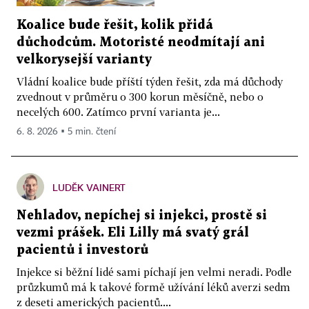
Koalice bude řešit, kolik přidá
důchodcům. Motoristé neodmítají ani
velkorysejší varianty
Vládní koalice bude příští týden řešit, zda má důchody
zvednout v průměru o 300 korun měsíčně, nebo o
necelých 600. Zatímco první varianta je...
6. 8. 2026 ▪ 5 min. čtení
LUDĚK VAINERT
Nehladov, nepíchej si injekci, prostě si
vezmi prášek. Eli Lilly má svatý grál
pacientů i investorů
Injekce si běžní lidé sami píchají jen velmi neradi. Podle
průzkumů má k takové formě užívání léků averzi sedm
z deseti amerických pacientů....