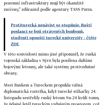
pozemní infrastruktury mují být okamžitě
zničeny," zdůraznil podle agentury TASS Putin.
Protiturecká nenávist se stupňuje. Ruští
poslanci se bojí otrávených bonbonů,
studenti opouští turecké univerzity
- čtěte
ZDE
V této souvislosti mimo jiné připomněl, že ruská
vojenská základna v Sýrii byla posílena dalšími
bojovými letouny, ale také systémy protivzdušné
obrany.
Mezi Ruskem a Tureckem propukla vážná
diplomatická roztržka, když turecké stíhačky 24.
listopadu sestřelily ruský letoun Su-24 kvůli tomu,
že údajně letěl tureckým vzdušným prostorem, což