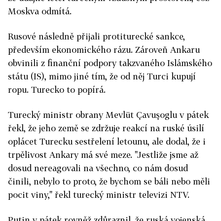
Moskva odmítá.
Rusové následně přijali protiturecké sankce,
především ekonomického rázu. Zároveň Ankaru
obvinili z finanční podpory takzvaného Islámského
státu (IS), mimo jiné tím, že od něj Turci kupují
ropu. Turecko to popírá.
Turecký ministr obrany Mevlüt Çavuşoglu v pátek
řekl, že jeho země se zdržuje reakcí na ruské úsilí
oplácet Turecku sestřelení letounu, ale dodal, že i
trpělivost Ankary má své meze. "Jestliže jsme až
dosud nereagovali na všechno, co nám dosud
činili, nebylo to proto, že bychom se báli nebo měli
pocit viny," řekl turecký ministr televizi NTV.
Putin v pátek rovněž zdůraznil, že ruská vojenská