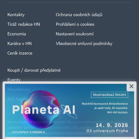
Kontakty
Ochrana osobních údajů
Tiráž redakce HN
Prohlášení o cookies
Economia
Nastavení soukromí
Kariéra v HN
Všeobecné smluvní podmínky
Ceník inzerce
Koupit / darovat předplatné
Eventy
×
Newslettery
RSS kanály
Autorská práva vykonává vydavatel. Bez písemného svolení vydavatele je
zakázáno jakékoli užití částí nebo celku díla, zejména rozmnožování a šíření
jakýmkoli způsobem, mechanickým nebo elektronickým, v českém nebo