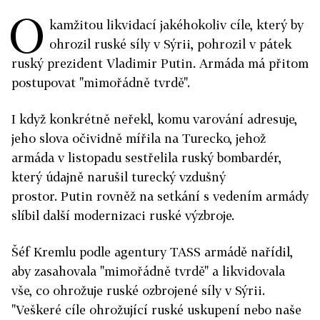
O
kamžitou likvidací jakéhokoliv cíle, který by
ohrozil ruské síly v Sýrii, pohrozil v pátek
ruský prezident Vladimir Putin. Armáda má přitom
postupovat "mimořádně tvrdě".
I když konkrétně neřekl, komu varování adresuje,
jeho slova očividně mířila na Turecko, jehož
armáda v listopadu sestřelila ruský bombardér,
který údajně narušil turecký vzdušný
prostor.
Putin rovněž na setkání s vedením armády
slíbil další modernizaci ruské výzbroje.
Šéf Kremlu podle agentury TASS armádě nařídil,
aby zasahovala "mimořádně tvrdě" a likvidovala
vše, co ohrožuje ruské ozbrojené síly v Sýrii.
"Veškeré cíle ohrožující ruské uskupení nebo naše