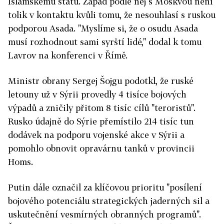
Islámskému státu. Západ podle něj s Moskvou není
tolik v kontaktu kvůli tomu, že nesouhlasí s ruskou
podporou Asada. "Myslíme si, že o osudu Asada
musí rozhodnout sami syrští lidé," dodal k tomu
Lavrov na konferenci v Římě.
Ministr obrany Sergej Šojgu podotkl, že ruské
letouny už v Sýrii provedly 4 tisíce bojových
výpadů a zničily přitom 8 tisíc cílů "teroristů".
Rusko údajně do Sýrie přemístilo 214 tisíc tun
dodávek na podporu vojenské akce v Sýrii a
pomohlo obnovit opravárnu tanků v provincii
Homs.
Putin dále označil za klíčovou prioritu "posílení
bojového potenciálu strategických jaderných sil a
uskutečnění vesmírných obranných programů".