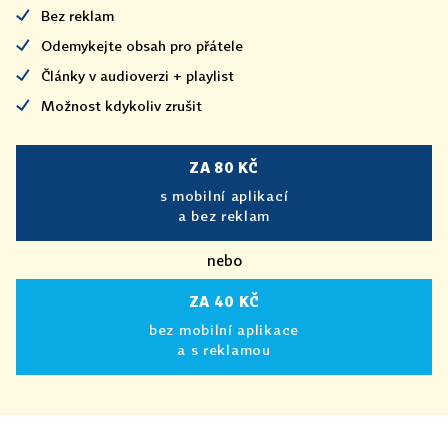
Bez reklam
Odemykejte obsah pro přátele
Články v audioverzi + playlist
Možnost kdykoliv zrušit
ZA 80 KČ
s mobilní aplikací
a bez reklam
nebo
ZA 40 KČ
bez mobilní aplikace
a s reklamou