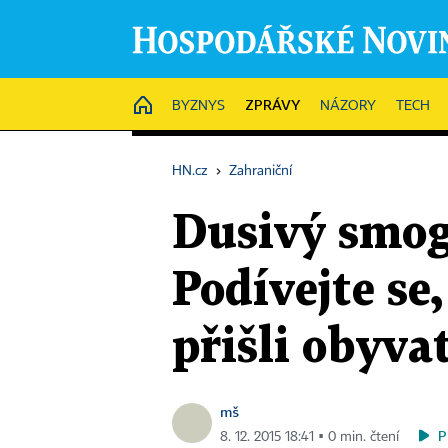
ZPRÁVY
HOME
BYZNYS
NÁZORY
TECH
HN.cz
›
Zahraniční
Dusivý smog
Podívejte s
přišli obyva
mš
P
8. 12. 2015 18:41 ▪ 0 min. čtení