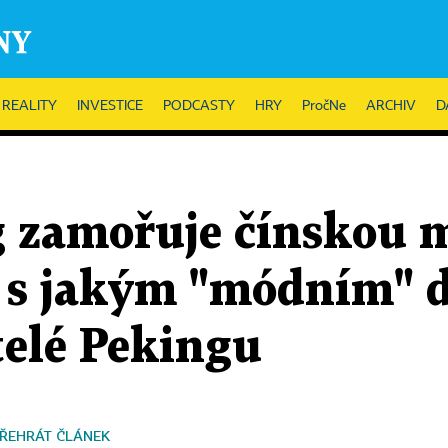
REALITY
INVESTICE
PODCASTY
HRY
PročNe
ARCHIV
D
 zamořuje čínskou m
e, s jakým "módním"
telé Pekingu
ŘEHRÁT ČLÁNEK