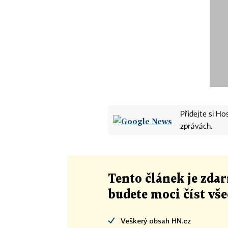
Přidejte si H
zprávách.
Tento článek
je
zdar
budete moci číst vš
Veškerý obsah HN.cz