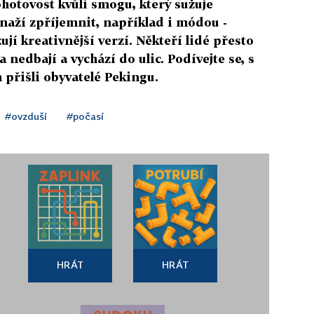
ohotovost kvůli smogu, který sužuje
 snaží zpříjemnit, například i módou -
ují kreativnější verzí. Někteří lidé přesto
nedbají a vychází do ulic. Podívejte se, s
řišli obyvatelé Pekingu.
#ovzduší
#počasí
HRÁT
HRÁT