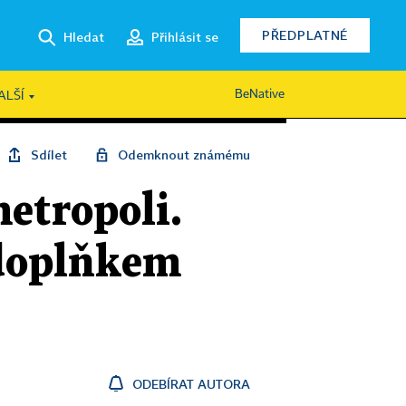
PŘEDPLATNÉ
Hledat
Přihlásit se
BeNative
ALŠÍ
Sdílet
Odemknout známému
etropoli.
 doplňkem
ODEBÍRAT AUTORA