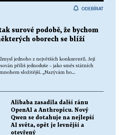
ODEBÍRAT
tak surové podobě, že bychom
některých oborech se blíží
ůmysl jednoho z největších konkurentů. Její
ován příliš jednoduše – jako směs státních
e mnohem složitější. „Nazývám ho...
Alibaba zasadila další ránu
OpenAI a Anthropicu. Nový
Qwen se dotahuje na nejlepší
AI světa, opět je levnější a
otevřený