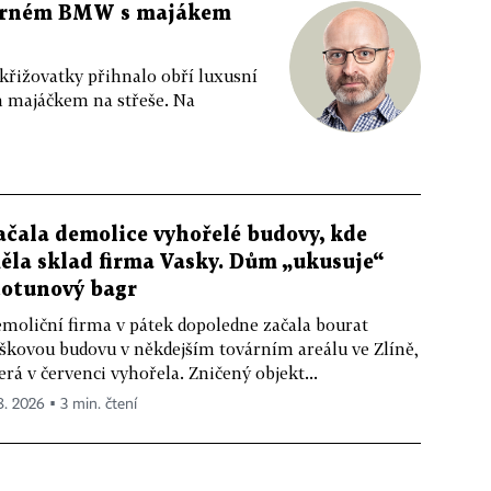
 černém BMW s majákem
 křižovatky přihnalo obří luxusní
m majáčkem na střeše. Na
ačala demolice vyhořelé budovy, kde
ěla sklad firma Vasky. Dům „ukusuje“
totunový bagr
moliční firma v pátek dopoledne začala bourat
škovou budovu v někdejším továrním areálu ve Zlíně,
erá v červenci vyhořela. Zničený objekt...
 8. 2026 ▪ 3 min. čtení