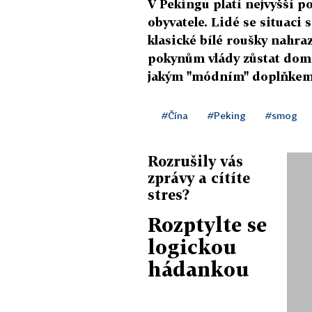
V Pekingu platí nejvyšší p
obyvatele. Lidé se situaci
klasické bílé roušky nahraz
pokynům vlády zůstat doma 
jakým "módním" doplňkem p
#Čína
#Peking
#smog
Rozrušily vás
zprávy a cítíte
stres?
Rozptylte se
logickou
hádankou