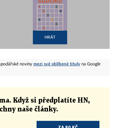
HRÁT
mezi své oblíbené tituly
ospodářské noviny
na Google
ma. Když si předplatíte HN,
echny naše články
.
ZA 80 KČ