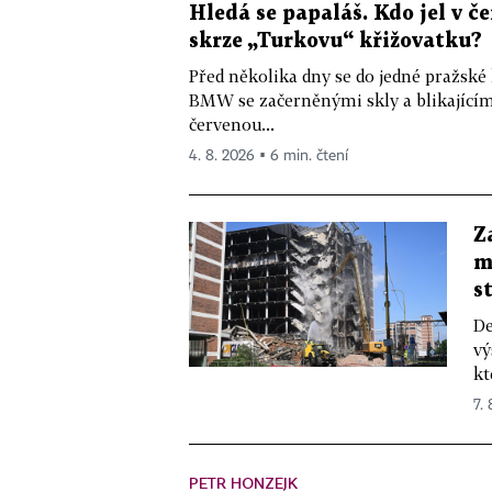
Hledá se papaláš. Kdo jel v
skrze „Turkovu“ křižovatku?
Před několika dny se do jedné pražské
BMW se začerněnými skly a blikající
červenou...
4. 8. 2026 ▪ 6 min. čtení
Z
m
s
De
vý
kt
7.
PETR HONZEJK