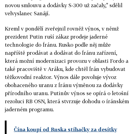
novou smlouvu a dodávky S-300 už začaly," sdělil
velvyslanec Sanájí.
Kreml v pondělí zveřejnil rovněž výnos, v němž
prezident Putin ruší zákaz prodeje jaderné
technologie do Íránu. Rusko podle něj může
napříště prodávat a dodávat do Íránu zařízení,
která možní modernizaci provozu v oblasti Fordo a
také pracoviště v Aráku, kde chtěl Írán vybudovat
těžkovodní reaktor. Výnos dále povoluje vývoz
obohaceného uranu z Íránu výměnou za dodávky
přírodního uranu. Putinův výnos se opírá o letošní
rezoluci RB OSN, která stvrzuje dohodu o íránském
jaderném programu.
Čína koupí od Ruska stíhačky za desítky