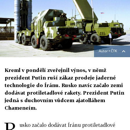
Autor ▪
ČTK
Kreml v pondělí zveřejnil výnos, v němž
prezident Putin ruší zákaz prodeje jaderné
technologie do Íránu. Rusko navíc začalo zemi
dodávat protiletadlové rakety. Prezident Putin
jedná s duchovním vůdcem ajatolláhem
Chameneím.
R
usko začalo dodávat Íránu protiletadlové