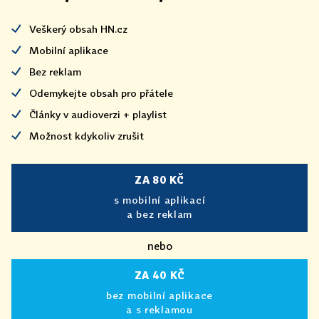
Veškerý obsah HN.cz
Mobilní aplikace
Bez reklam
Odemykejte obsah pro přátele
Články v audioverzi + playlist
Možnost kdykoliv zrušit
ZA 80 KČ
s mobilní aplikací
a bez reklam
nebo
ZA 40 KČ
bez mobilní aplikace
a s reklamou