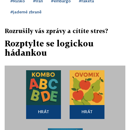
#Rusko
#Írán
#embargo
#raketa
#jaderné zbraně
Rozrušily vás zprávy a cítíte stres?
Rozptylte se logickou
hádankou
HRÁT
HRÁT