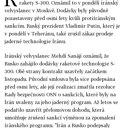
rakety S-300. Oznámil to v pondělí íránský
velvyslanec v Moskvě. Dodávky byly původně
pozastaveny před osmi lety kvůli protiíránským
sankcím. Ruský prezident Vladimir Putin, který je
v pondělí v Teheránu, také zrušil zákaz prodeje
jaderné technologie Íránu.
Íránský velvyslanec Mehdí Sanájí oznámil, že
Rusko zahájilo dodávky raketové technologie S-
300. Obě strany kontrakt uzavřely začátkem
listopadu. Původní smlouva byla sice podepsána
před osmi lety, ale její realizaci zmařila rezoluce
Rady bezpečnosti OSN o sankcích, které byly na
Írán uvaleny za jeho jaderný program. Až letos se
podařilo uzavřít přelomovou dohodu, která
umožňuje zrušení sankcí výměnou za zpomalení
íránského programu. "Írán a Rusko podepsaly