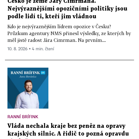
Česko je země Járy Cimrmana.
Nejvýraznějšími opozičními politiky jsou
podle lidí ti, kteří jim vládnou
Kdo je nejvýraznějším lídrem opozice v Česku?
Průzkum agentury NMS přinesl výsledky, ze kterých by
měl jistě radost Jára Cimrman. Na prvním...
10. 8. 2026 ▪ 4 min. čtení
RANNÍ BRÍFINK
Vláda nechala kraje bez peněz na opravy
krajských silnic. A řidič to pozná opravdu