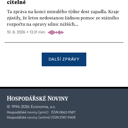
citelně
Ta zpráva na konci minulého týdne dost zapadla. Kraje
zjistily, že letos nedostanou žádnou pomoc ze státního
rozpočtu na opravy silnic nižších...
10. 8. 2026 ▪ 13:31 min.
DALŠÍ ZPRÁVY
©
1996-2026
Economia, a.s.
Hospodářské noviny (print) ISSN 0862-9587
Hospodářské noviny (online) ISSN 2787-950X