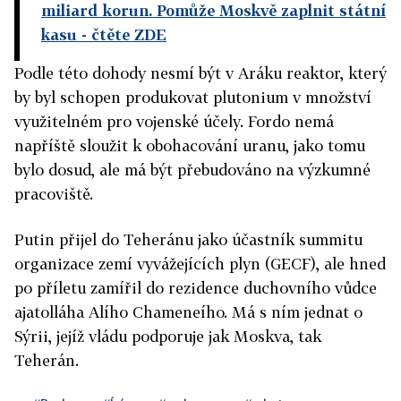
miliard korun. Pomůže Moskvě zaplnit státní
kasu
- čtěte ZDE
Podle této dohody nesmí být v Aráku reaktor, který
by byl schopen produkovat plutonium v množství
využitelném pro vojenské účely. Fordo nemá
napříště sloužit k obohacování uranu, jako tomu
bylo dosud, ale má být přebudováno na výzkumné
pracoviště.
Putin přijel do Teheránu jako účastník summitu
organizace zemí vyvážejících plyn (GECF), ale hned
po příletu zamířil do rezidence duchovního vůdce
ajatolláha Alího Chameneího. Má s ním jednat o
Sýrii, jejíž vládu podporuje jak Moskva, tak
Teherán.