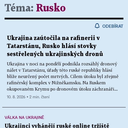
Téma:
Rusko
ODEBÍRAT
Ukrajina zaútočila na rafinerii v
Tatarstánu, Rusko hlásí stovky
sestřelených ukrajinských dronů
Ukrajina v noci na pondělí podnikla rozsáhlý dronový
nálet v Tatarstánu, úřady této ruské republiky hlásí
blíže neurčený počet mrtvých. Cílem útoku byl zřejmě
rafinérský komplex v Nižněkamsku. Na Ruskem
okupovaném Krymu po dronovém útoku záchranáři...
10. 8. 2026 ▪ 2 min. čtení
VÁLKA NA UKRAJINĚ
Ukrajinci vyhánějí ruské online tržiště