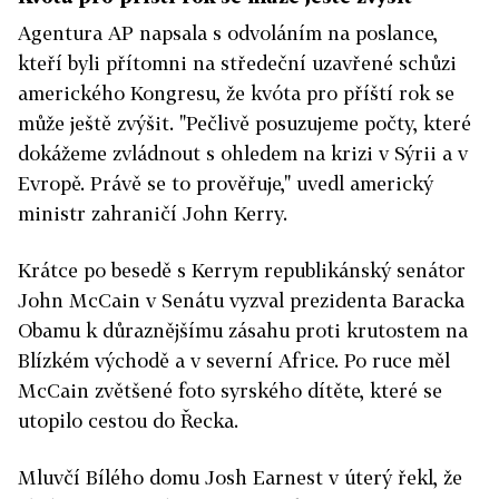
Agentura AP napsala s odvoláním na poslance,
kteří byli přítomni na středeční uzavřené schůzi
amerického Kongresu, že kvóta pro příští rok se
může ještě zvýšit. "Pečlivě posuzujeme počty, které
dokážeme zvládnout s ohledem na krizi v Sýrii a v
Evropě. Právě se to prověřuje," uvedl americký
ministr zahraničí John Kerry.
Krátce po besedě s Kerrym republikánský senátor
John McCain v Senátu vyzval prezidenta Baracka
Obamu k důraznějšímu zásahu proti krutostem na
Blízkém východě a v severní Africe. Po ruce měl
McCain zvětšené foto syrského dítěte, které se
utopilo cestou do Řecka.
Mluvčí Bílého domu Josh Earnest v úterý řekl, že