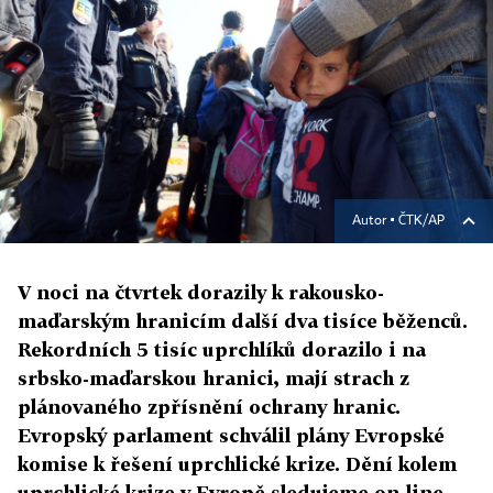
Autor ▪
ČTK/AP
V noci na čtvrtek dorazily k rakousko-
maďarským hranicím další dva tisíce běženců.
Rekordních 5 tisíc uprchlíků dorazilo i na
srbsko-maďarskou hranici, mají strach z
plánovaného zpřísnění ochrany hranic.
Evropský parlament schválil plány Evropské
komise k řešení uprchlické krize. Dění kolem
uprchlické krize v Evropě sledujeme on-line.