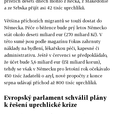
příštích deseti dnech mohlo z Řecka, z Makedonie
a ze Srbska přijít asi 42 tisíc uprchlíků.
Většina příchozích migrantů se touží dostat do
Německa. Péče o běžence bude prý letos Německo
stát okolo deseti miliard eur (270 miliard Kč). V
této sumě jsou podle magazínu Fokus zahrnuty
náklady na bydlení, lékařskou péči, kapesné či
administrativu. Ještě v červenci se předpokládalo,
že účet bude 5,6 miliard eur (151 miliard korun),
tehdy se však v Německu pro letošní rok očekávalo
450 tisíc žadatelů o azyl, nové propočty z konce
srpna udávají příchod až 800 tisíc uprchlíků.
Evropský parlament schválil plány
k řešení uprchlické krize