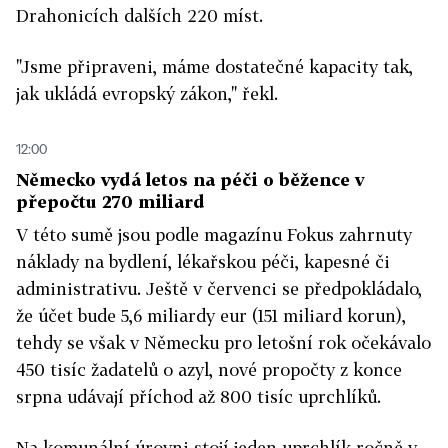
Drahonicích dalších 220 míst.
"Jsme připraveni, máme dostatečné kapacity tak,
jak ukládá evropský zákon," řekl.
12:00
Německo vydá letos na péči o běžence v
přepočtu 270 miliard
V této sumě jsou podle magazínu Fokus zahrnuty
náklady na bydlení, lékařskou péči, kapesné či
administrativu. Ještě v červenci se předpokládalo,
že účet bude 5,6 miliardy eur (151 miliard korun),
tehdy se však v Německu pro letošní rok očekávalo
450 tisíc žadatelů o azyl, nové propočty z konce
srpna udávají příchod až 800 tisíc uprchlíků.
Na komunální úrovni stojí jeden uprchlík ročně v