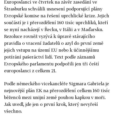
Europoslanci ve čtvrtek na závěr zasedání ve
Štrasburku schválili usnesení podporující plány
Evropské komise na řešení uprchlické krize. Jejich
součástí je i přerozdělení 160 tisíc uprchlíků, kteří
se nyní nacházejí v Řecku, v Itálii a v Maďarsku.
Rezoluce rovněž vyzývá k úpravě stávajícího
pravidla o vracení žadatelů o azyl do první země
jejich vstupu na území EU nebo k účinnějšímu
potírání pašeráctví lidí. Text podle záznamů
Evropského parlamentu podpořili jen tři čeští
europoslanci z celkem 21.
Podle německého vicekancléře Sigmara Gabriela je
nejnovější plán EK na přerozdělení celkem 160 tisíc
běženců mezi unijní země pouhou kapkou v moři.
Jak uvedl, jde jen o první krok, který nevyřeší
všechno.