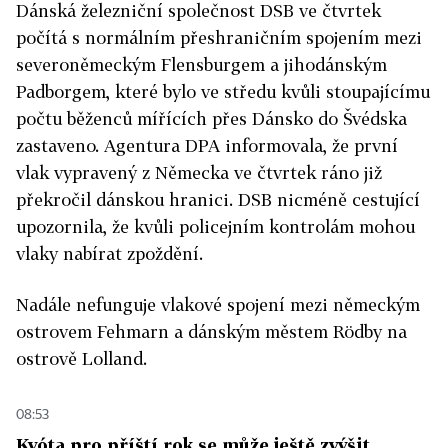
Dánská železniční společnost DSB ve čtvrtek
počítá s normálním přeshraničním spojením mezi
severoněmeckým Flensburgem a jihodánským
Padborgem, které bylo ve středu kvůli stoupajícímu
počtu běženců mířících přes Dánsko do Švédska
zastaveno. Agentura DPA informovala, že první
vlak vypravený z Německa ve čtvrtek ráno již
překročil dánskou hranici. DSB nicméně cestující
upozornila, že kvůli policejním kontrolám mohou
vlaky nabírat zpoždění.
Nadále nefunguje vlakové spojení mezi německým
ostrovem Fehmarn a dánským městem Rödby na
ostrově Lolland.
08:53
Kvóta pro příští rok se může ještě zvýšit