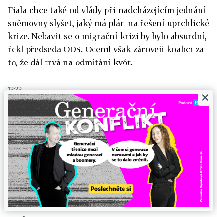
Fiala chce také od vlády při nadcházejícím jednání
sněmovny slyšet, jaký má plán na řešení uprchlické
krize. Nebavit se o migrační krizi by bylo absurdní,
řekl předseda ODS. Ocenil však zároveň koalici za
to, že dál trvá na odmítání kvót.
13:33
×
Dánsko nebude bránit průchodu běžencům na
cestě do Švédska
"Je to policejní rozhodnutí založené na
možnostech, které nám umožňují zákony a závazky.
Nemůžeme držet cizince, kteří nehledají azyl a
které nemůžeme rychlo poslat zpět," uvedl v
prohlášení policejní prezident Jens Henrik
Höjberg.