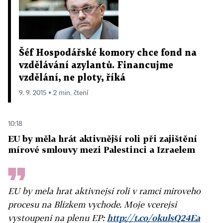
Šéf Hospodářské komory chce fond na
vzdělávání azylantů. Financujme
vzdělání, ne ploty, říká
9. 9. 2015 ▪ 2 min. čtení
10:18
EU by měla hrát aktivnější roli při zajištění
mírové smlouvy mezi Palestinci a Izraelem
EU by mela hrat aktivnejsi roli v ramci miroveho
procesu na Blizkem vychode. Moje vcerejsi
vystoupeni na plenu EP:
http://t.co/okulsQ24Ea