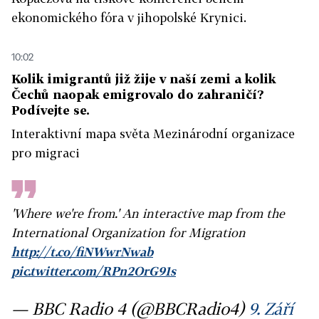
ekonomického fóra v jihopolské Krynici.
10:02
Kolik imigrantů již žije v naší zemi a kolik
Čechů naopak emigrovalo do zahraničí?
Podívejte se.
Interaktivní mapa světa Mezinárodní organizace
pro migraci
'Where we're from.' An interactive map from the
International Organization for Migration
http://t.co/fiNWwrNwab
pic.twitter.com/RPn2OrG91s
— BBC Radio 4 (@BBCRadio4)
9. Září