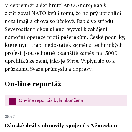
Vicepremiér a šéf hnutí ANO Andrej Babiš
zkritizoval NATO kvůli tomu, že ho prý uprchlíci
nezajímají a chová se účelově. Babiš ve středu
Severoatlantickou alianci vyzval k zahájení
námořní operace proti pašerákům. České podniky,
které nyní trápí nedostatek zejména technických
profesí, jsou ochotné okamžitě zaměstnat 5000
uprchlíků ze zemí, jako je Sýrie. Vyplynulo to z
průzkumu Svazu průmyslu a dopravy.
On-line reportáž
On-line reportáž byla ukončena
08:42
Dánské dráhy obnovily spojení s Německem