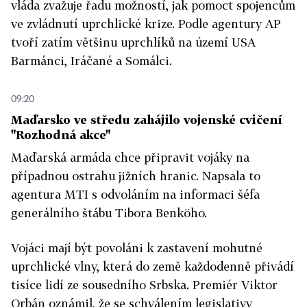
vláda zvažuje řadu možností, jak pomoct spojencům
ve zvládnutí uprchlické krize. Podle agentury AP
tvoří zatím většinu uprchlíků na území USA
Barmánci, Iráčané a Somálci.
09:20
Maďarsko ve středu zahájilo vojenské cvičení
"Rozhodná akce"
Maďarská armáda chce připravit vojáky na
případnou ostrahu jižních hranic. Napsala to
agentura MTI s odvoláním na informaci šéfa
generálního štábu Tibora Benköho.
Vojáci mají být povoláni k zastavení mohutné
uprchlické vlny, která do země každodenně přivádí
tisíce lidí ze sousedního Srbska. Premiér Viktor
Orbán oznámil, že se schválením legislativy