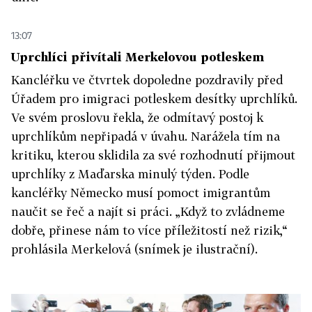
13:07
Uprchlíci přivítali Merkelovou potleskem
Kancléřku ve čtvrtek dopoledne pozdravily před
Úřadem pro imigraci potleskem desítky uprchlíků.
Ve svém proslovu řekla, že odmítavý postoj k
uprchlíkům nepřipadá v úvahu. Narážela tím na
kritiku, kterou sklidila za své rozhodnutí přijmout
uprchlíky z Maďarska minulý týden. Podle
kancléřky Německo musí pomoct imigrantům
naučit se řeč a najít si práci. „Když to zvládneme
dobře, přinese nám to více příležitostí než rizik,“
prohlásila Merkelová (snímek je ilustrační).