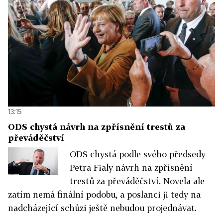
13:15
ODS chystá návrh na zpřísnění trestů za
převáděčství
ODS chystá podle svého předsedy
Petra Fialy návrh na zpřísnění
trestů za převáděčství. Novela ale
zatím nemá finální podobu, a poslanci ji tedy na
nadcházející schůzi ještě nebudou projednávat.