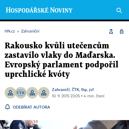
HN.cz
›
Zahraniční
Rakousko kvůli utečencům
zastavilo vlaky do Maďarska.
Evropský parlament podpořil
uprchlické kvóty
Zahraničí
ČTK
lhp
jsf
,
,
,
10. 9. 2015 23:05 ▪ 4 min. čtení
ODEBÍRAT AUTORA