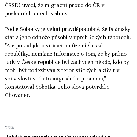
ČSSD) uvedl, že migrační proud do ČR v
posledních dnech slábne.
Podle Sobotky je velmi pravděpodobné, že Islámský
stát a jeho odnože působí v uprchlických táborech.
"Ale pokud jde o situaci na území České
republiky...nemáme informace o tom, že by přímo
tady v České republice byl zachycen někdo, kdo by
mohl být podezříván z teroristických aktivit v
souvislosti s tímto migračním proudem,"
konstatoval Sobotka. Jeho slova potvrdil i
Chovanec.
12:36
Polská premiérka naráží v souvislosti s