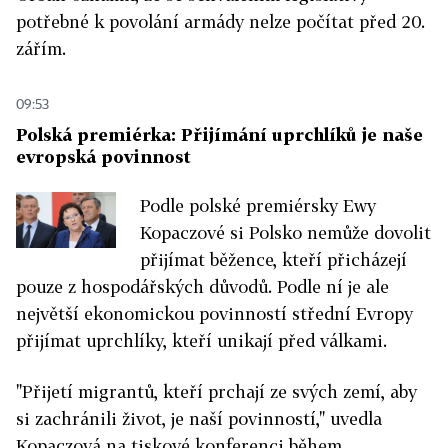
potřebné k povolání armády nelze počítat před 20.
zářím.
09:53
Polská premiérka: Přijímání uprchlíků je naše
evropská povinnost
Podle polské premiérsky Ewy
Kopaczové si Polsko nemůže dovolit
přijímat běžence, kteří přicházejí
pouze z hospodářských důvodů. Podle ní je ale
největší ekonomickou povinností střední Evropy
přijímat uprchlíky, kteří unikají před válkami.
"Přijetí migrantů, kteří prchají ze svých zemí, aby
si zachránili život, je naší povinností," uvedla
Kopaczová na tiskové konferenci během