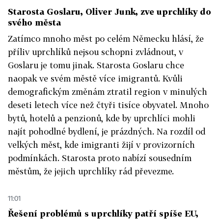
Starosta Goslaru, Oliver Junk, zve uprchlíky do
svého města
Zatímco mnoho měst po celém Německu hlásí, že
příliv uprchlíků nejsou schopni zvládnout, v
Goslaru je tomu jinak. Starosta Goslaru chce
naopak ve svém městě více imigrantů. Kvůli
demografickým změnám ztratil region v minulých
deseti letech více než čtyři tisíce obyvatel. Mnoho
bytů, hotelů a penzionů, kde by uprchlíci mohli
najít pohodlné bydlení, je prázdných. Na rozdíl od
velkých měst, kde imigranti žijí v provizorních
podmínkách. Starosta proto nabízí sousedním
městům, že jejich uprchlíky rád převezme.
11:01
Řešení problémů s uprchlíky patří spíše EU,