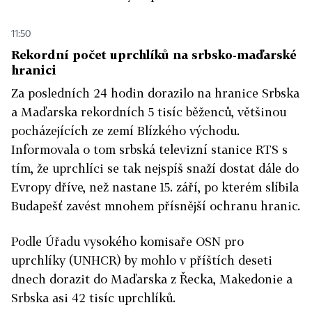
11:50
Rekordní počet uprchlíků na srbsko-maďarské
hranici
Za posledních 24 hodin dorazilo na hranice Srbska
a Maďarska rekordních 5 tisíc běženců, většinou
pocházejících ze zemí Blízkého východu.
Informovala o tom srbská televizní stanice RTS s
tím, že uprchlíci se tak nejspíš snaží dostat dále do
Evropy dříve, než nastane 15. září, po kterém slíbila
Budapešť zavést mnohem přísnější ochranu hranic.
Podle Úřadu vysokého komisaře OSN pro
uprchlíky (UNHCR) by mohlo v příštích deseti
dnech dorazit do Maďarska z Řecka, Makedonie a
Srbska asi 42 tisíc uprchlíků.