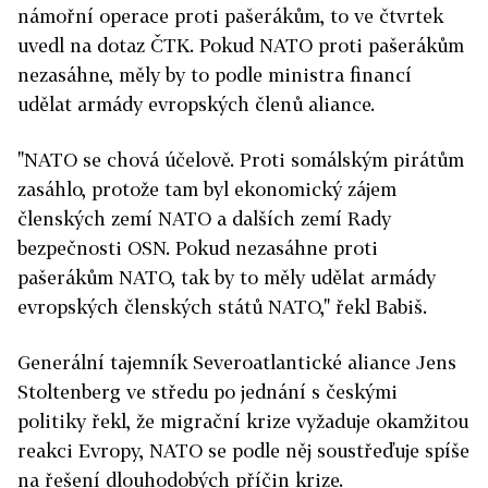
námořní operace proti pašerákům, to ve čtvrtek
uvedl na dotaz ČTK. Pokud NATO proti pašerákům
nezasáhne, měly by to podle ministra financí
udělat armády evropských členů aliance.
"NATO se chová účelově. Proti somálským pirátům
zasáhlo, protože tam byl ekonomický zájem
členských zemí NATO a dalších zemí Rady
bezpečnosti OSN. Pokud nezasáhne proti
pašerákům NATO, tak by to měly udělat armády
evropských členských států NATO," řekl Babiš.
Generální tajemník Severoatlantické aliance Jens
Stoltenberg ve středu po jednání s českými
politiky řekl, že migrační krize vyžaduje okamžitou
reakci Evropy, NATO se podle něj soustřeďuje spíše
na řešení dlouhodobých příčin krize.