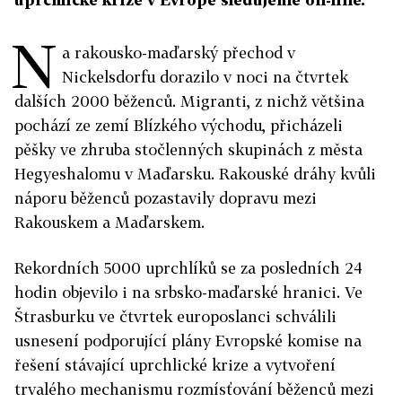
N
a rakousko-maďarský přechod v
Nickelsdorfu dorazilo v noci na čtvrtek
dalších 2000 běženců. Migranti, z nichž většina
pochází ze zemí Blízkého východu, přicházeli
pěšky ve zhruba stočlenných skupinách z města
Hegyeshalomu v Maďarsku. Rakouské dráhy kvůli
náporu běženců pozastavily dopravu mezi
Rakouskem a Maďarskem.
Rekordních 5000 uprchlíků se za posledních 24
hodin objevilo i na srbsko-maďarské hranici. Ve
Štrasburku ve čtvrtek europoslanci schválili
usnesení podporující plány Evropské komise na
řešení stávající uprchlické krize a vytvoření
trvalého mechanismu rozmísťování běženců mezi