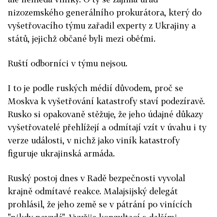
nizozemského generálního prokurátora, který do
vyšetřovacího týmu zařadil experty z Ukrajiny a
států, jejichž občané byli mezi oběťmi.
Ruští odborníci v týmu nejsou.
I to je podle ruských médií důvodem, proč se
Moskva k vyšetřování katastrofy staví podezíravě.
Rusko si opakovaně stěžuje, že jeho údajné důkazy
vyšetřovatelé přehlížejí a odmítají vzít v úvahu i ty
verze události, v nichž jako viník katastrofy
figuruje ukrajinská armáda.
Ruský postoj dnes v Radě bezpečnosti vyvolal
krajně odmítavé reakce. Malajsijský delegát
prohlásil, že jeho země se v pátrání po vinících