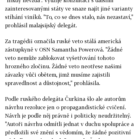
"nikdy nevzdá". Využije konzultací s dalšími
zainteresovanými státy ve snaze najít jiné varianty
stíhání viníků. "To, co se dnes stalo, nás nezastaví,"
prohlásil malajsijský delegát.
Za tragédii označila ruské veto stálá americká
zástupkyně v OSN Samantha Powerová. "Žádné
veto nemůže zablokovat vyšetřování tohoto
hrozného zločinu. Žádné veto neotřese našimi
závazky vůči obětem, jimž musíme zajistili
spravedlnost a důstojnost," prohlásila.
Podle ruského delegáta Čurkina šlo ale autorům
návrhu rezoluce jen o propagandistické cvičení.
Návrh je podle něj právně i politicky neudržitelný.
"Autoři návrhu odmítli jednat v duchu spolupráce a
předložili své znění s vědomím, že žádné pozitivní