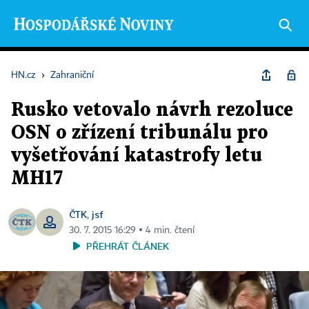
HN.cz
›
Zahraniční
Rusko vetovalo návrh rezoluce
OSN o zřízení tribunálu pro
vyšetřování katastrofy letu
MH17
ČTK
jsf
,
30. 7. 2015 16:29 ▪ 4 min. čtení
PŘEHRÁT ČLÁNEK