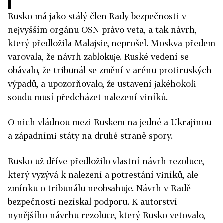
Rusko má jako stálý člen Rady bezpečnosti v
nejvyšším orgánu OSN právo veta, a tak návrh,
který předložila Malajsie, neprošel. Moskva předem
varovala, že návrh zablokuje. Ruské vedení se
obávalo, že tribunál se změní v arénu protiruských
výpadů, a upozorňovalo, že ustavení jakéhokoli
soudu musí předcházet nalezení viníků.
O nich vládnou mezi Ruskem na jedné a Ukrajinou
a západními státy na druhé straně spory.
Rusko už dříve předložilo vlastní návrh rezoluce,
který vyzývá k nalezení a potrestání viníků, ale
zmínku o tribunálu neobsahuje. Návrh v Radě
bezpečnosti nezískal podporu. K autorství
nynějšího návrhu rezoluce, který Rusko vetovalo,