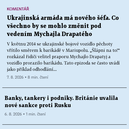
KOMENTÁŘ
Ukrajinská armáda má nového šéfa. Co
všechno by se mohlo změnit pod
vedením Mychajla Drapatého
V květnu 2014 se ukrajinské bojové vozidlo pěchoty
vřítilo směrem k barikádě v Mariupolu. „Šlápni na to!“
rozkázal řidiči velitel praporu Mychajlo Drapatyj a
vozidlo prorazilo barikádu. Tato epizoda se často uvádí
jako příklad odhodlání...
7. 8. 2026 ▪ 8 min. čtení
Banky, tankery i podniky. Británie uvalila
nové sankce proti Rusku
6. 8. 2026 ▪ 1 min. čtení