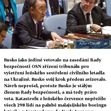
Autor ▪
ČTK/AP
Rusko jako jediné vetovalo na zasedání Rady
bezpečnosti OSN zřízení tribunálu pro
vyšetření loňského sestřelení civilního letadla
na Ukrajině. Rusko svůj krok předem avizovalo.
Návrh neprošel, protože Rusko je stálým
členem Rady bezpečnosti, a má tedy právo
veta. Katastrofu z loňského července nepřežilo
všech 298 lidí na palubě malajsijského boeingu