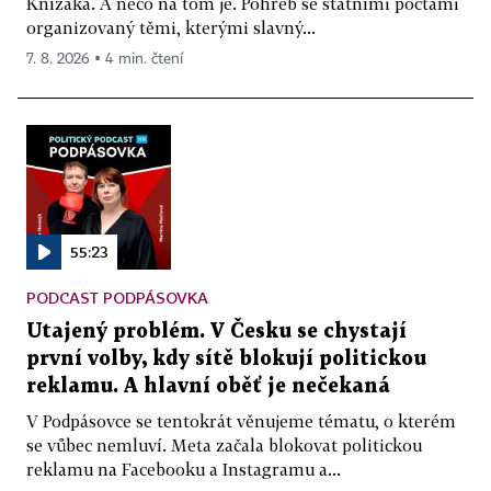
Knížáka. A něco na tom je. Pohřeb se státními poctami
organizovaný těmi, kterými slavný...
7. 8. 2026 ▪ 4 min. čtení
55:23
PODCAST PODPÁSOVKA
Utajený problém. V Česku se chystají
první volby, kdy sítě blokují politickou
reklamu. A hlavní oběť je nečekaná
V Podpásovce se tentokrát věnujeme tématu, o kterém
se vůbec nemluví. Meta začala blokovat politickou
reklamu na Facebooku a Instagramu a...