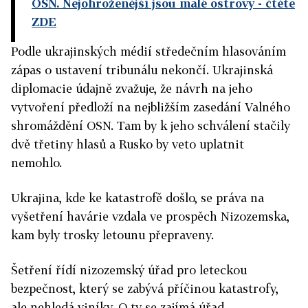
OSN. Nejohroženější jsou malé ostrovy
- čtěte
ZDE
Podle ukrajinských médií středečním hlasováním
zápas o ustavení tribunálu nekončí. Ukrajinská
diplomacie údajně zvažuje, že návrh na jeho
vytvoření předloží na nejbližším zasedání Valného
shromáždění OSN. Tam by k jeho schválení stačily
dvě třetiny hlasů a Rusko by veto uplatnit
nemohlo.
Ukrajina, kde ke katastrofě došlo, se práva na
vyšetření havárie vzdala ve prospěch Nizozemska,
kam byly trosky letounu přepraveny.
Šetření řídí nizozemský úřad pro leteckou
bezpečnost, který se zabývá příčinou katastrofy,
ale nehledá viníky. O ty se zajímá úřad