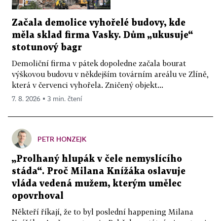
Začala demolice vyhořelé budovy, kde
měla sklad firma Vasky. Dům „ukusuje“
stotunový bagr
Demoliční firma v pátek dopoledne začala bourat
výškovou budovu v někdejším továrním areálu ve Zlíně,
která v červenci vyhořela. Zničený objekt...
7. 8. 2026 ▪ 3 min. čtení
PETR HONZEJK
„Prolhaný hlupák v čele nemyslícího
stáda“. Proč Milana Knížáka oslavuje
vláda vedená mužem, kterým umělec
opovrhoval
Někteří říkají, že to byl poslední happening Milana