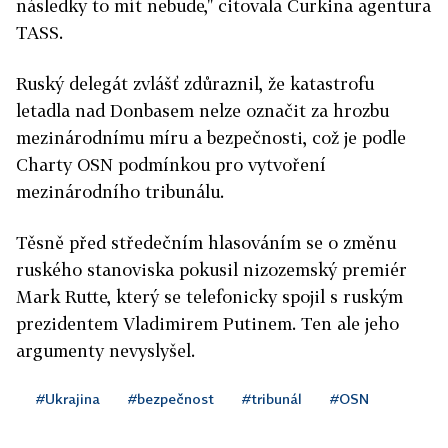
následky to mít nebude," citovala Čurkina agentura
TASS.
Ruský delegát zvlášť zdůraznil, že katastrofu
letadla nad Donbasem nelze označit za hrozbu
mezinárodnímu míru a bezpečnosti, což je podle
Charty OSN podmínkou pro vytvoření
mezinárodního tribunálu.
Těsně před středečním hlasováním se o změnu
ruského stanoviska pokusil nizozemský premiér
Mark Rutte, který se telefonicky spojil s ruským
prezidentem Vladimirem Putinem. Ten ale jeho
argumenty nevyslyšel.
#Ukrajina
#bezpečnost
#tribunál
#OSN