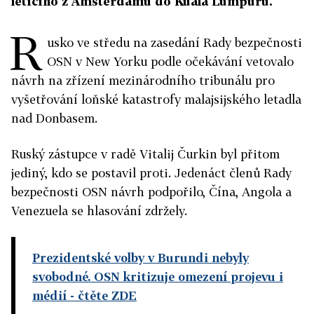
letícího z Amsterdamu do Kuala Lumpuru.
R
usko ve středu na zasedání Rady bezpečnosti
OSN v New Yorku podle očekávání vetovalo
návrh na zřízení mezinárodního tribunálu pro
vyšetřování loňské katastrofy malajsijského letadla
nad Donbasem.
Ruský zástupce v radě Vitalij Čurkin byl přitom
jediný, kdo se postavil proti. Jedenáct členů Rady
bezpečnosti OSN návrh podpořilo, Čína, Angola a
Venezuela se hlasování zdržely.
Prezidentské volby v Burundi nebyly
svobodné. OSN kritizuje omezení projevu i
médií
- čtěte ZDE