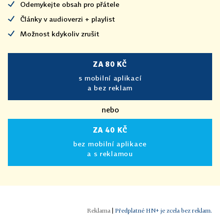
Odemykejte obsah pro přátele
Články v audioverzi + playlist
Možnost kdykoliv zrušit
ZA 80 KČ
s mobilní aplikací
a bez reklam
nebo
ZA 40 KČ
bez mobilní aplikace
a s reklamou
|
Předplatné HN+ je zcela bez reklam.