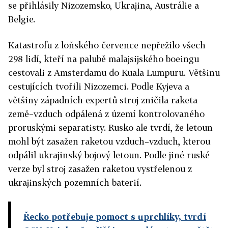
se přihlásily Nizozemsko, Ukrajina, Austrálie a
Belgie.
Katastrofu z loňského července nepřežilo všech
298 lidí, kteří na palubě malajsijského boeingu
cestovali z Amsterdamu do Kuala Lumpuru. Většinu
cestujících tvořili Nizozemci. Podle Kyjeva a
většiny západních expertů stroj zničila raketa
země–vzduch odpálená z území kontrolovaného
proruskými separatisty. Rusko ale tvrdí, že letoun
mohl být zasažen raketou vzduch–vzduch, kterou
odpálil ukrajinský bojový letoun. Podle jiné ruské
verze byl stroj zasažen raketou vystřelenou z
ukrajinských pozemních baterií.
Řecko potřebuje pomoct s uprchlíky, tvrdí