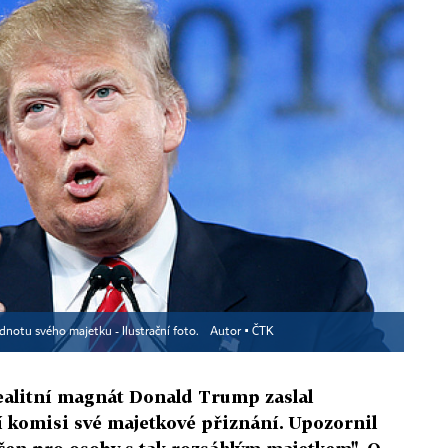
notu svého majetku - Ilustrační foto.
Autor ▪
ČTK
ealitní magnát Donald Trump zaslal
í komisi své majetkové přiznání. Upozornil