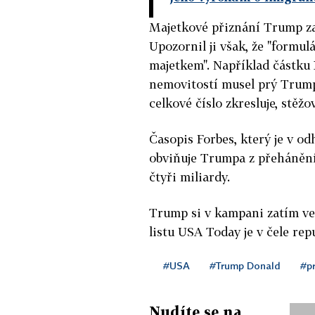
Majetkové přiznání Trump zas
Upozornil ji však, že "formu
majetkem". Například částku 
nemovitostí musel prý Trump 
celkové číslo zkresluje, stěžov
Časopis Forbes, který je v o
obviňuje Trumpa z přehánění
čtyři miliardy.
Trump si v kampani zatím v
listu USA Today je v čele re
#USA
#Trump Donald
#p
Nudíte se na