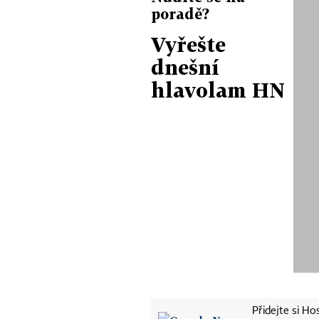
poradě?
Vyřešte
dnešní
hlavolam HN
Přidejte si H