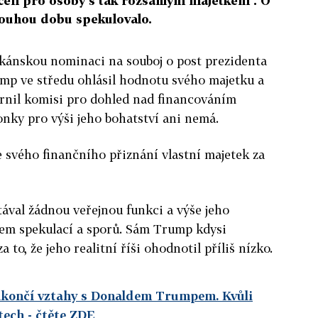
určen pro osoby s tak rozsáhlým majetkem". O
ouhou dobu spekulovalo.
ikánskou nominaci na souboj o post prezidenta
p ve středu ohlásil hodnotu svého majetku a
nil komisi pro dohled nad financováním
nky pro výši jeho bohatství ani nemá.
 svého finančního přiznání vlastní majetek za
ával žádnou veřejnou funkci a výše jeho
tem spekulací a sporů. Sám Trump kdysi
 to, že jeho realitní říši ohodnotil příliš nízko.
ukončí vztahy s Donaldem Trumpem. Kvůli
tech
- čtěte ZDE