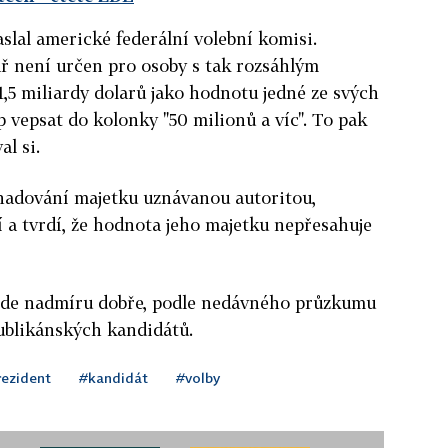
lal americké federální volební komisi.
lář není určen pro osoby s tak rozsáhlým
1,5 miliardy dolarů jako hodnotu jedné ze svých
vepsat do kolonky "50 milionů a víc". To pak
al si.
dhadování majetku uznávanou autoritou,
 a tvrdí, že hodnota jeho majetku nepřesahuje
ede nadmíru dobře, podle nedávného průzkumu
publikánských kandidátů.
rezident
#kandidát
#volby