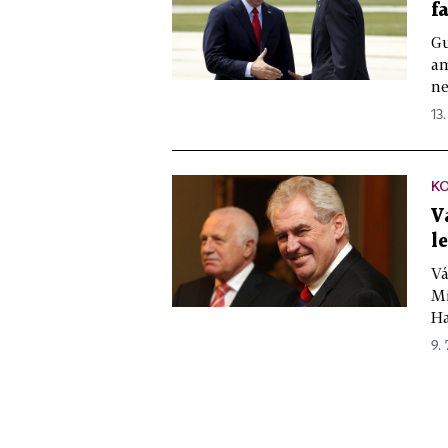
f
Gu
am
ne
13.
K
V
l
Vá
Mi
Ha
9. 