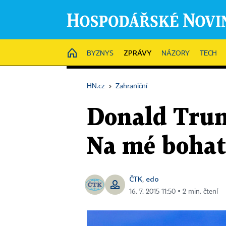
ZPRÁVY
HOME
BYZNYS
NÁZORY
TECH
HN.cz
›
Zahraniční
Donald Trum
Na mé bohat
ČTK
edo
,
16. 7. 2015 11:50 ▪ 2 min. čtení