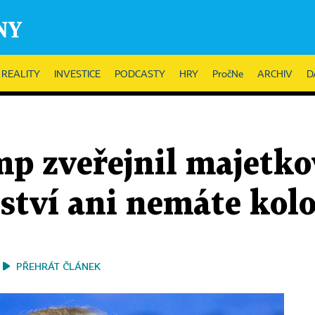
REALITY
INVESTICE
PODCASTY
HRY
PročNe
ARCHIV
D
p zveřejnil majetko
ství ani nemáte kolo
PŘEHRÁT ČLÁNEK