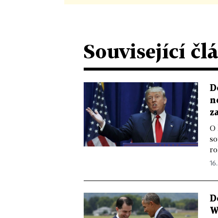
Související čl
D
n
z
O 
so
ro
16.
D
W