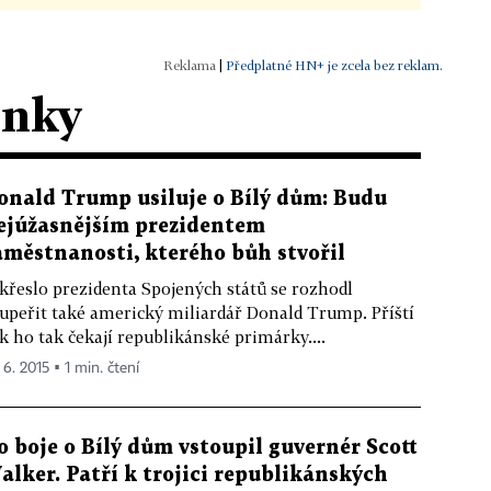
|
Předplatné HN+ je zcela bez reklam.
ánky
onald Trump usiluje o Bílý dům: Budu
ejúžasnějším prezidentem
aměstnanosti, kterého bůh stvořil
křeslo prezidenta Spojených států se rozhodl
upeřit také americký miliardář Donald Trump. Příští
k ho tak čekají republikánské primárky....
 6. 2015 ▪ 1 min. čtení
o boje o Bílý dům vstoupil guvernér Scott
alker. Patří k trojici republikánských