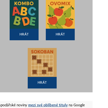
HRÁT
HRÁT
HRÁT
mezi své oblíbené tituly
ospodářské noviny
na Google