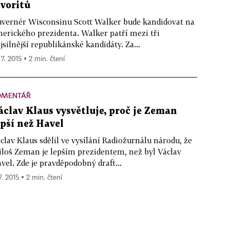
avoritů
vernér Wisconsinu Scott Walker bude kandidovat na
erického prezidenta. Walker patří mezi tři
jsilnější republikánské kandidáty. Za...
 7. 2015 ▪ 2 min. čtení
OMENTÁŘ
áclav Klaus vysvětluje, proč je Zeman
epší než Havel
clav Klaus sdělil ve vysílání Radiožurnálu národu, že
loš Zeman je lepším prezidentem, než byl Václav
vel. Zde je pravděpodobný draft...
7. 2015 ▪ 2 min. čtení