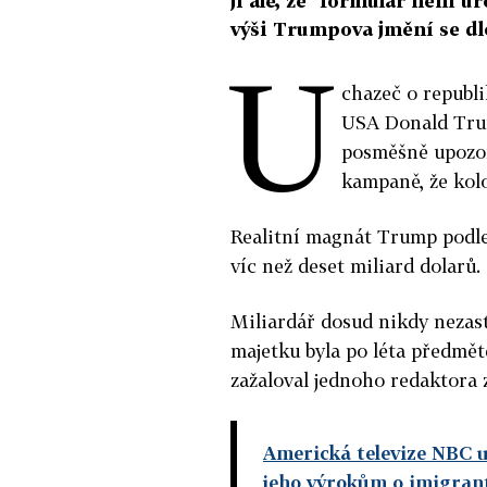
ji ale, že "formulář není 
výši Trumpova jmění se dl
U
chazeč o republ
USA Donald Trum
posměšně upozor
kampaně, že kolo
Realitní magnát Trump podle
víc než deset miliard dolarů.
Miliardář dosud nikdy nezast
majetku byla po léta předmě
zažaloval jednoho redaktora za
Americká televize NBC 
jeho výrokům o imigran