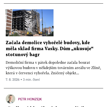
Začala demolice vyhořelé budovy, kde
měla sklad firma Vasky. Dům „ukusuje“
stotunový bagr
Demoliční firma v pátek dopoledne začala bourat
výškovou budovu v někdejším továrním areálu ve Zlíně,
která v červenci vyhořela. Zničený objekt...
7. 8. 2026 ▪ 3 min. čtení
PETR HONZEJK