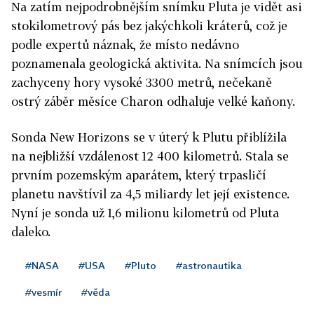
Na zatím nejpodrobnějším snímku Pluta je vidět asi
stokilometrový pás bez jakýchkoli kráterů, což je
podle expertů náznak, že místo nedávno
poznamenala geologická aktivita. Na snímcích jsou
zachyceny hory vysoké 3300 metrů, nečekaně
ostrý záběr měsíce Charon odhaluje velké kaňony.
Sonda New Horizons se v úterý k Plutu přiblížila
na nejbližší vzdálenost 12 400 kilometrů. Stala se
prvním pozemským aparátem, který trpasličí
planetu navštívil za 4,5 miliardy let její existence.
Nyní je sonda už 1,6 milionu kilometrů od Pluta
daleko.
#NASA
#USA
#Pluto
#astronautika
#vesmír
#věda