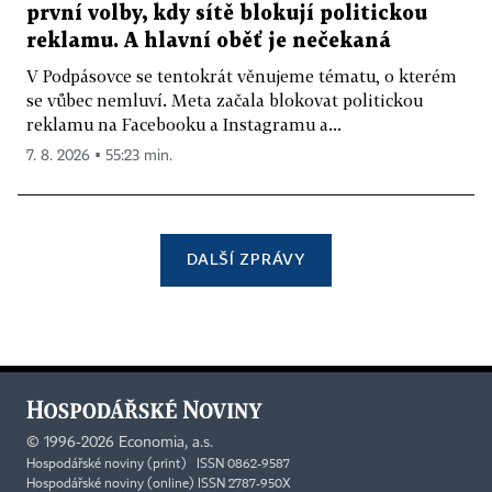
první volby, kdy sítě blokují politickou
reklamu. A hlavní oběť je nečekaná
V Podpásovce se tentokrát věnujeme tématu, o kterém
se vůbec nemluví. Meta začala blokovat politickou
reklamu na Facebooku a Instagramu a...
7. 8. 2026 ▪ 55:23 min.
DALŠÍ ZPRÁVY
©
1996-2026
Economia, a.s.
Hospodářské noviny (print) ISSN 0862-9587
Hospodářské noviny (online) ISSN 2787-950X