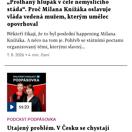
„Prolhaný hlupák v čele nemyslícího
stáda“. Proč Milana Knížáka oslavuje
vláda vedená mužem, kterým umělec
opovrhoval
Někteří říkají, že to byl poslední happening Milana
Knížáka. A něco na tom je. Pohřeb se státními poctami
organizovaný těmi, kterými slavný...
7. 8. 2026 ▪ 4 min. čtení
55:23
PODCAST PODPÁSOVKA
Utajený problém. V Česku se chystají