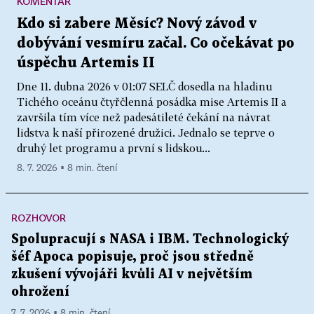
KOMENTÁŘ
Kdo si zabere Měsíc? Nový závod v
dobývání vesmíru začal. Co očekávat po
úspěchu Artemis II
Dne 11. dubna 2026 v 01:07 SELČ dosedla na hladinu
Tichého oceánu čtyřčlenná posádka mise Artemis II a
završila tím více než padesátileté čekání na návrat
lidstva k naší přirozené družici. Jednalo se teprve o
druhý let programu a první s lidskou...
8. 7. 2026 ▪ 8 min. čtení
ROZHOVOR
Spolupracují s NASA i IBM. Technologický
šéf Apoca popisuje, proč jsou středně
zkušení vývojáři kvůli AI v největším
ohrožení
7. 7. 2026 ▪ 8 min. čtení