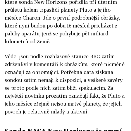
které sonda New Horizons pořídila při úterním
průletu kolem trpasličí planety Pluto a jejího
měsíce Charon. Jde o první podrobnější obrázky,
které nyní budou po dobu 16 měsíců přicházet z
paluby aparátu, jenž se pohybuje pět miliard
kilometrů od Země.
Vědci jsou podle rozhlasové stanice BBC zatím
zdrženliví v komentáři k obrázkům, které nicméně
označují za ohromující. Potřebná data získaná
sondou zatím nemají k dispozici, a veškeré závěry
se proto podle nich zatím blíží spekulacím. Za
největší novinku prozatím označují fakt, že Pluto a
jeho měsíce zřejmě nejsou mrtvé planety, že jejich
povrch je relativně mladý a aktivní.