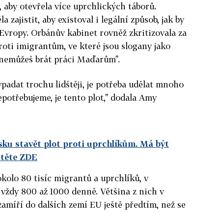
, aby otevřela více uprchlických táborů.
 zajistit, aby existoval i legální způsob, jak by
 Evropy. Orbánův kabinet rovněž zkritizovala za
oti imigrantům, ve které jsou slogany jako
 nemůžeš brát práci Maďarům".
padat trochu lidštěji, je potřeba udělat mnoho
nepotřebujeme, je tento plot," dodala Amy
ku stavět plot proti uprchlíkům. Má být
čtěte ZDE
kolo 80 tisíc migrantů a uprchlíků, v
 vždy 800 až 1000 denně. Většina z nich v
zamíří do dalších zemí EU ještě předtím, než se