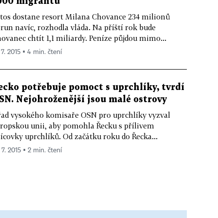
000 migrantů
tos dostane resort Milana Chovance 234 milionů
run navíc, rozhodla vláda. Na příští rok bude
ovanec chtít 1,1 miliardy. Peníze půjdou mimo...
 7. 2015 ▪ 4 min. čtení
ecko potřebuje pomoct s uprchlíky, tvrdí
SN. Nejohroženější jsou malé ostrovy
ad vysokého komisaře OSN pro uprchlíky vyzval
ropskou unii, aby pomohla Řecku s přílivem
sícovky uprchlíků. Od začátku roku do Řecka...
 7. 2015 ▪ 2 min. čtení