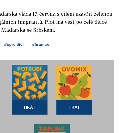
ďarská vláda 17. června s cílem uzavřít zelenou
egálních imigrantů. Plot má vést po celé délce
e Maďarska se Srbskem.
#uprchlíci
#hranice
HRÁT
HRÁT