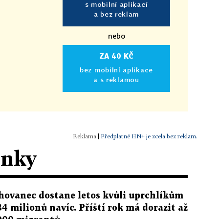
s mobilní aplikací
a bez reklam
nebo
ZA 40 KČ
bez mobilní aplikace
a s reklamou
|
Předplatné HN+ je zcela bez reklam.
ánky
hovanec dostane letos kvůli uprchlíkům
34 milionů navíc. Příští rok má dorazit až