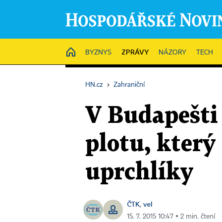
ZPRÁVY
HOME
BYZNYS
NÁZORY
TECH
HN.cz
›
Zahraniční
V Budapešti 
plotu, kter
uprchlíky
ČTK
vel
,
15. 7. 2015 10:47 ▪ 2 min. čtení