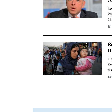
7
Le
ko
Ch
13.
Ř
O
Úř
Ev
ti
10.