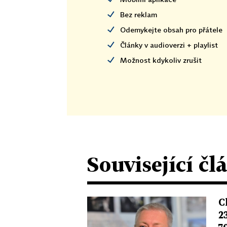
Bez reklam
Odemykejte obsah pro přátele
Články v audioverzi + playlist
Možnost kdykoliv zrušit
Související čl
C
2