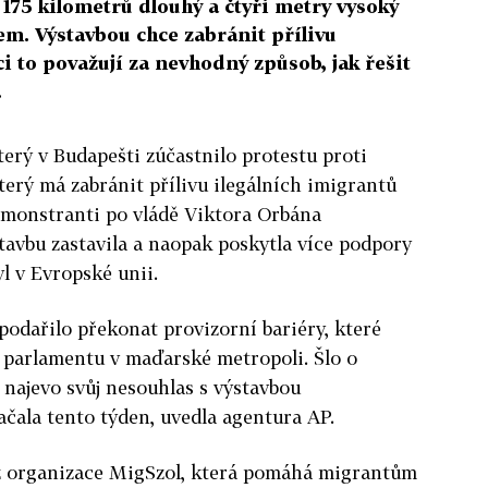
175 kilometrů dlouhý a čtyři metry vysoký
em. Výstavbou chce zabránit přílivu
 to považují za nevhodný způsob, jak řešit
.
úterý v Budapešti zúčastnilo protestu proti
který má zabránit přílivu ilegálních imigrantů
monstranti po vládě Viktora Orbána
stavbu zastavila a naopak poskytla více podpory
yl v Evropské unii.
odařilo překonat provizorní bariéry, které
 parlamentu v maďarské metropoli. Šlo o
 najevo svůj nesouhlas s výstavbou
ačala tento týden, uvedla agentura AP.
z organizace MigSzol, která pomáhá migrantům