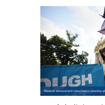
Maďarští demonstranti nesouhlasí s výstavbou pl