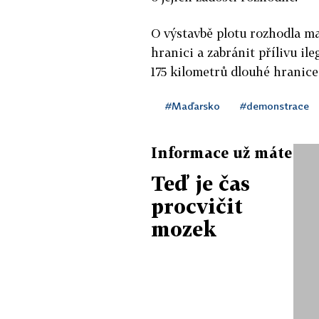
O výstavbě plotu rozhodla ma
hranici a zabránit přílivu il
175 kilometrů dlouhé hranic
#Maďarsko
#demonstrace
Informace už máte
Teď je čas
procvičit
mozek