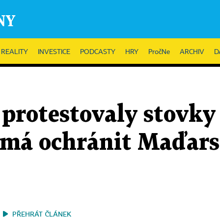
REALITY
INVESTICE
PODCASTY
HRY
PročNe
ARCHIV
D
protestovaly stovky 
ý má ochránit Maďar
PŘEHRÁT ČLÁNEK