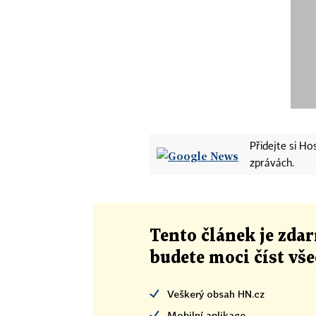
Přidejte si H
zprávách.
Tento článek
je
zdar
budete moci číst vš
Veškerý obsah HN.cz
Mobilní aplikace