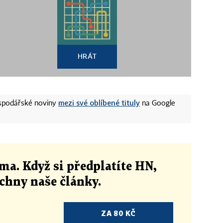
HRÁT
mezi své oblíbené tituly
ospodářské noviny
na Google
ma. Když si předplatíte HN,
echny naše články
.
ZA 80 KČ