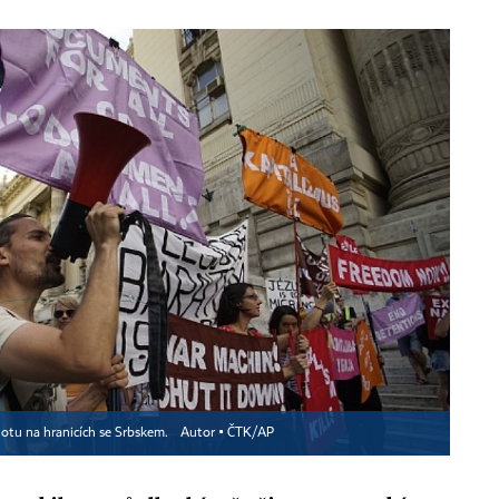
otu na hranicích se Srbskem.
Autor ▪
ČTK/AP