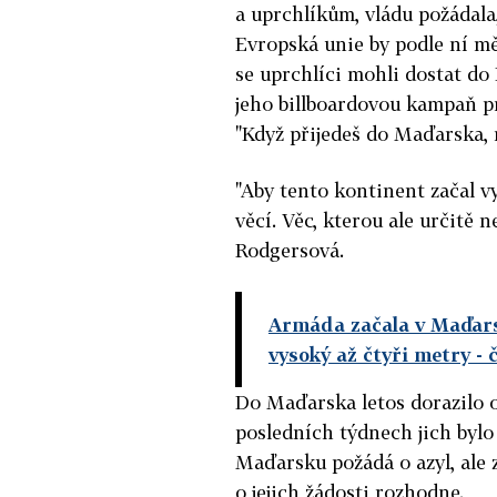
a uprchlíkům, vládu požádala
Evropská unie by podle ní měla
se uprchlíci mohli dostat do
jeho billboardovou kampaň pr
"Když přijedeš do Maďarska,
"Aby tento kontinent začal vy
věcí. Věc, kterou ale určitě 
Rodgersová.
Armáda začala v Maďars
vysoký až čtyři metry
- 
Do Maďarska letos dorazilo o
posledních týdnech jich bylo
Maďarsku požádá o azyl, ale 
o jejich žádosti rozhodne.