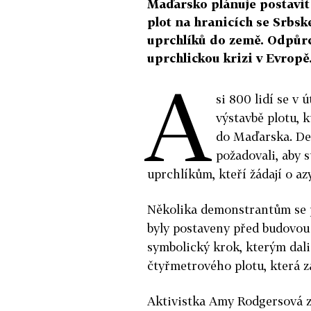
Maďarsko plánuje postavit 
plot na hranicích se Srbsk
uprchlíků do země. Odpůrci
uprchlickou krizi v Evropě
A
si 800 lidí se v 
výstavbě plotu, 
do Maďarska. De
požadovali, aby 
uprchlíkům, kteří žádají o az
Několika demonstrantům se p
byly postaveny před budovou
symbolický krok, kterým dali
čtyřmetrového plotu, která z
Aktivistka Amy Rodgersová 