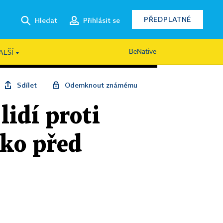
PŘEDPLATNÉ
Hledat
Přihlásit se
BeNative
ALŠÍ
Sdílet
Odemknout známému
lidí proti
sko před