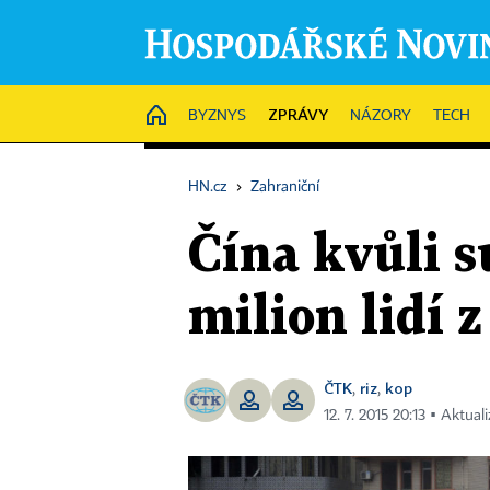
ZPRÁVY
HOME
BYZNYS
NÁZORY
TECH
HN.cz
›
Zahraniční
Čína kvůli 
milion lidí 
ČTK
riz
kop
,
,
12. 7. 2015 20:13 ▪ Aktual