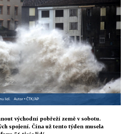
nu lidí.
Autor ▪
ČTK/AP
nout východní pobřeží země v sobotu.
kých spojení. Čína už tento týden musela