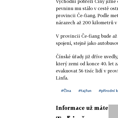
Východní pobřeží Číny jižně
pevninu mu stálo v cestě os
provincii Če-ťiang. Podle met
nárazech až 200 kilometrů v
V provincii Če-ťiang bude až
spojení, stejně jako autobusov
Čínské úřady již dříve uvedl
který zemi od konce 40. let 
evakuovat 56 tisíc lidí v pro
Linfa.
#Čína
#tajfun
#přírodní 
Informace už máte