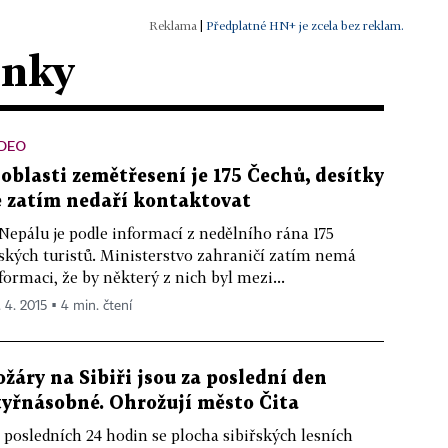
|
Předplatné HN+ je zcela bez reklam.
ánky
IDEO
 oblasti zemětřesení je 175 Čechů, desítky
e zatím nedaří kontaktovat
Nepálu je podle informací z nedělního rána 175
ských turistů. Ministerstvo zahraničí zatím nemá
formaci, že by některý z nich byl mezi...
. 4. 2015 ▪ 4 min. čtení
ožáry na Sibiři jsou za poslední den
tyřnásobné. Ohrožují město Čita
 posledních 24 hodin se plocha sibiřských lesních