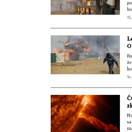
po
bo
15.
L
O
Ru
že
ko
14.
Č
z
Na
sa
ma