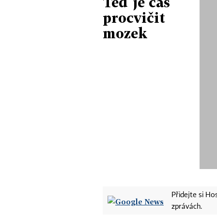
Teď je čas
procvičit
mozek
Přidejte si H
zprávách.