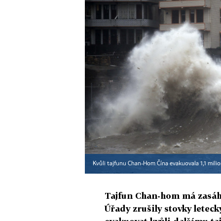
Kvůli tajfunu Chan-Hom Čína evakuovala 1,1 milio
Tajfun Chan-hom má zasáh
Úřady zrušily stovky letec