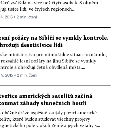
žárů zvětšila na více než čtyřnásobek. S ohněm
jují tisíce lidí, ve čtyřech regionech...
 4. 2015 ▪ 2 min. čtení
esní požáry na Sibiři se vymkly kontrole.
hrožují desetitisíce lidí
ské ministerstvo pro mimořádné situace oznámilo,
 rozsáhlé lesní požáry na jihu Sibiře se vymkly
ntrole a ohrožují četná obydlená místa....
 4. 2015 ▪ 2 min. čtení
tveřice amerických satelitů začíná
koumat záhady slunečních bouří
 oběžné dráze úspěšně zaujaly pozici americké
telity, které budou studovat všechny projevy
gnetického pole v okolí Země a jejich vztahy s...