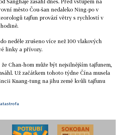
 od Šanghaje zasáhl dnes. Před vstupem na
trovní město Čou-šan nedaleko Ning-po v
eorologů tajfun provází větry s rychlostí v
 hodině.
 do neděle zrušeno více než 100 vlakových
é linky a přívozy.
y, že Chan-hom může být nejsilnějším tajfunem,
zasáhl. Už začátkem tohoto týdne Čína musela
vincii Kuang-tung na jihu země kvůli tajfunu
katastrofa