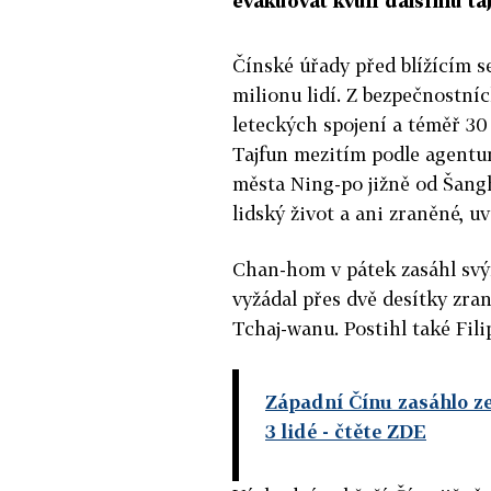
evakuovat kvůli dalšímu taj
Čínské úřady před blížícím 
milionu lidí. Z bezpečnostní
leteckých spojení a téměř 30 
Tajfun mezitím podle agentu
města Ning-po jižně od Šangh
lidský život a ani zraněné, u
Chan-hom v pátek zasáhl svý
vyžádal přes dvě desítky zran
Tchaj-wanu. Postihl také Fili
Západní Čínu zasáhlo ze
3 lidé
- čtěte ZDE