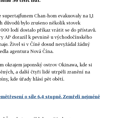
funu 56 tisíc lidí.
se supertajfunem Chan-hom evakuovaly na 1,1
ch důvodů bylo zrušeno několik stovek
000 lodí dostalo příkaz vrátit se do přístavů.
ry AP dorazil k pevnině u východočínského
aje. Živel si v Číně dosud nevyžádal žádný
vedla agentura Nová Čína.
m okrajem japonský ostrov Okinawa, kde si
ěných, a další čtyři lidé utrpěli zranění na
píny, kde úřady hlásí pět obětí.
mětřesení o síle 6,4 stupně. Zemřeli nejméně