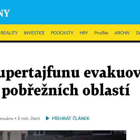
REALITY
INVESTICE
PODCASTY
HRY
PročNe
ARCHIV
D
supertajfunu evakuov
z pobřežních oblastí
PŘEHRÁT ČLÁNEK
izováno ▪ 2 min. čtení