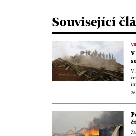
Související čl
V
V
s
V 
če
in
26
P
č
Za