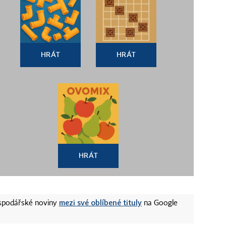
HRÁT
HRÁT
HRÁT
mezi své oblíbené tituly
ospodářské noviny
na Google