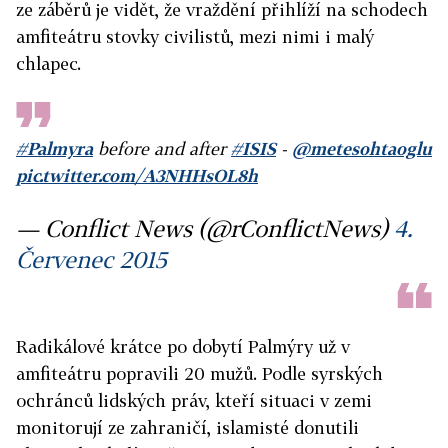
ze záběrů je vidět, že vraždění přihlíží na schodech
amfiteátru stovky civilistů, mezi nimi i malý
chlapec.
#Palmyra
before and after
#ISIS
-
@metesohtaoglu
pic.twitter.com/A3NHHsOL8h
— Conflict News (@rConflictNews)
4.
Červenec 2015
Radikálové krátce po dobytí Palmýry už v
amfiteátru popravili 20 mužů. Podle syrských
ochránců lidských práv, kteří situaci v zemi
monitorují ze zahraničí, islamisté donutili