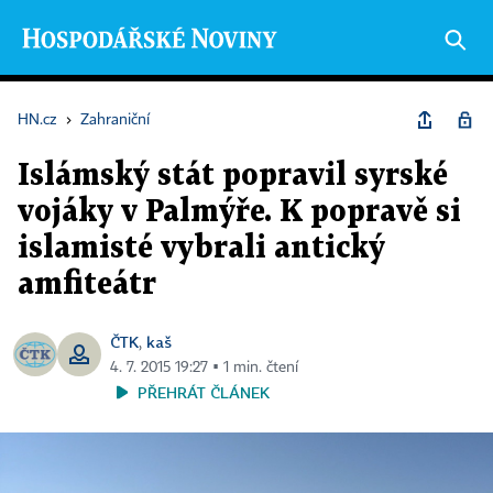
HN.cz
›
Zahraniční
Islámský stát popravil syrské
vojáky v Palmýře. K popravě si
islamisté vybrali antický
amfiteátr
ČTK
kaš
,
4. 7. 2015 19:27 ▪ 1 min. čtení
PŘEHRÁT ČLÁNEK