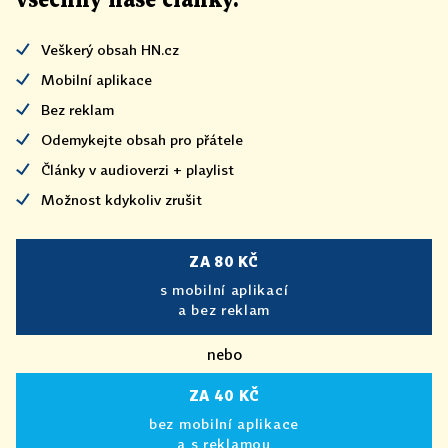
všechny naše články
.
Veškerý obsah HN.cz
Mobilní aplikace
Bez reklam
Odemykejte obsah pro přátele
Články v audioverzi + playlist
Možnost kdykoliv zrušit
ZA 80 KČ
s mobilní aplikací
a bez reklam
nebo
ZA 40 KČ
bez mobilní aplikace
a s reklamou