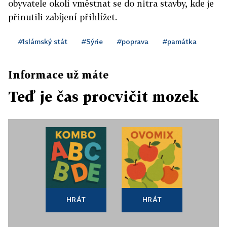
obyvatele okolí vměstnat se do nitra stavby, kde je
přinutili zabíjení přihlížet.
#Islámský stát
#Sýrie
#poprava
#památka
Informace už máte
Teď je čas procvičit mozek
HRÁT
HRÁT