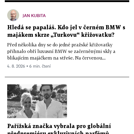
JAN KUBITA
Hledá se papaláš. Kdo jel v černém BMW s
majákem skrze „Turkovu“ křižovatku?
Před několika dny se do jedné pražské křižovatky
přihnalo obří luxusní BMW se začerněnými skly a
blikajícím majáčkem na střeše. Na červenou...
4. 8. 2026 ▪ 6 min. čtení
Pařížská značka vybrala pro globální
předpremiéru exkluzivních parfémů