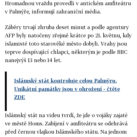
Hromadnou vraždu provedli v antickém amfiteátru
v Palmýře, informují zahraniční média.
Záběry trvají zhruba deset minut a podle agentury
AFP byly natočeny zřejmě krátce po 21. květnu, kdy
islamisté toto starověké město dobyli. Vrahy jsou
teprve dospívající chlapci, některým je podle BBC
nanejvýš 13 nebo 14 let.
Islámský stát kontroluje celou Palmýru.
Unikátní památky jsou v ohrožení
- čtěte
ZDE
Islámský stát na videu tvrdí, že jde o vojáky zajaté
ve městě Homs. Zabíjení v amfiteátru se odehrává
před černou vlajkou Islámského státu. Na jednom