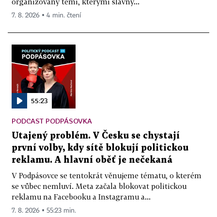
organizovaný těmi, kterými slavný...
7. 8. 2026 ▪ 4 min. čtení
55:23
PODCAST PODPÁSOVKA
Utajený problém. V Česku se chystají
první volby, kdy sítě blokují politickou
reklamu. A hlavní oběť je nečekaná
V Podpásovce se tentokrát věnujeme tématu, o kterém
se vůbec nemluví. Meta začala blokovat politickou
reklamu na Facebooku a Instagramu a...
7. 8. 2026 ▪ 55:23 min.