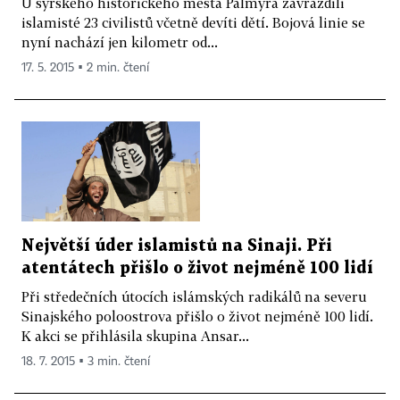
U syrského historického města Palmýra zavraždili
islamisté 23 civilistů včetně devíti dětí. Bojová linie se
nyní nachází jen kilometr od...
17. 5. 2015 ▪ 2 min. čtení
Největší úder islamistů na Sinaji. Při
atentátech přišlo o život nejméně 100 lidí
Při středečních útocích islámských radikálů na severu
Sinajského poloostrova přišlo o život nejméně 100 lidí.
K akci se přihlásila skupina Ansar...
18. 7. 2015 ▪ 3 min. čtení