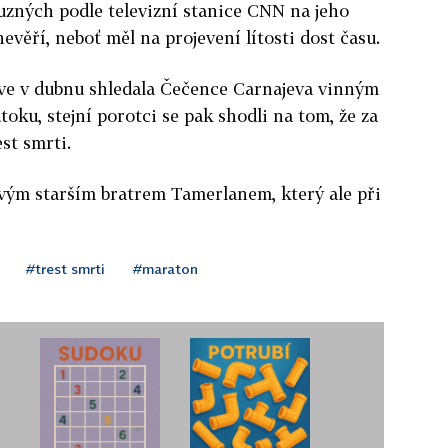
uzných podle televizní stanice CNN na jeho
nevěří, neboť měl na projevení lítosti dost času.
ve v dubnu shledala Čečence Carnajeva vinným
oku, stejní porotci se pak shodli na tom, že za
est smrti.
svým starším bratrem Tamerlanem, který ale při
#trest smrti
#maraton