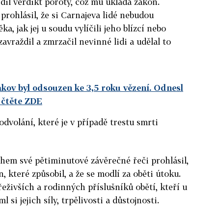
il verdikt poroty, což mu ukládá zákon.
rohlásil, že si Carnajeva lidé nebudou
, jak jej u soudu vylíčili jeho blízcí nebo
"zavraždil a zmrzačil nevinné lidi a udělal to
akov byl odsouzen ke 3,5 roku vězení. Odnesl
 čtěte ZDE
dvolání, které je v případě trestu smrti
hem své pětiminutové závěrečné řeči prohlásil,
, které způsobil, a že se modlí za oběti útoku.
eživších a rodinných příslušníků obětí, kteří u
l si jejich síly, trpělivosti a důstojnosti.