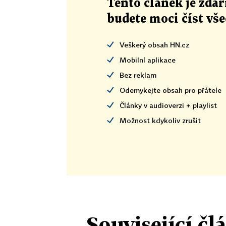
Tento článek
je
zdar
budete moci číst vš
Veškerý obsah HN.cz
Mobilní aplikace
Bez reklam
Odemykejte obsah pro přátele
Články v audioverzi + playlist
Možnost kdykoliv zrušit
Související čl