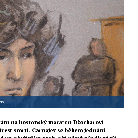
ers
tátu na bostonský maraton Džocharovi
trest smrti. Carnajev se během jednání