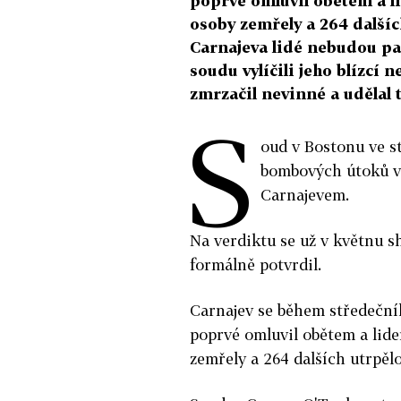
poprvé omluvil obětem a l
osoby zemřely a 264 dalšíc
Carnajeva lidé nebudou pam
soudu vylíčili jeho blízcí n
zmrzačil nevinné a udělal 
S
oud v Bostonu ve s
bombových útoků v
Carnajevem.
Na verdiktu se už v květnu s
formálně potvrdil.
Carnajev se během středeční
poprvé omluvil obětem a lide
zemřely a 264 dalších utrpělo