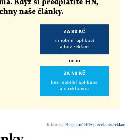
ma. Když si předplatíte HN,
echny naše články
.
ZA 80 KČ
s mobilní aplikací
a bez reklam
nebo
ZA 40 KČ
bez mobilní aplikace
a s reklamou
|
Předplatné HN+ je zcela bez reklam.
ánky