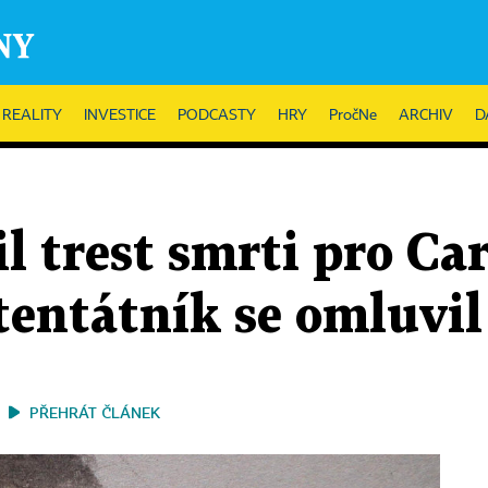
REALITY
INVESTICE
PODCASTY
HRY
PročNe
ARCHIV
D
l trest smrti pro Ca
tentátník se omluvi
PŘEHRÁT ČLÁNEK