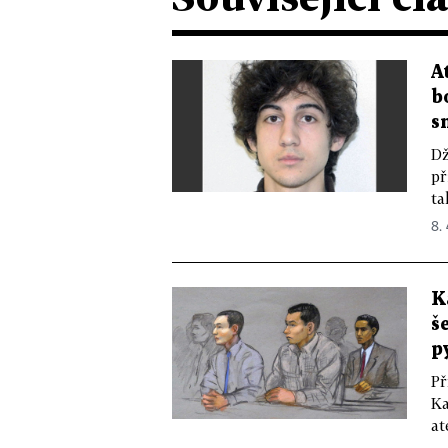
A
b
s
Dž
př
ta
8. 
K
š
p
Př
Ka
at