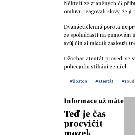
Někteří ze zraněných či příb
omluvu reagovali slovy, že jí 
Dvanáctičlenná porota nejpr
ze spoluúčasti na pumovém út
svůj čin si mladík zaslouží tr
Džochar atentát provedl se 
policejním stíhání zemřel.
#Boston
#atentát
#soud
Informace už máte
Teď je čas
procvičit
mozek