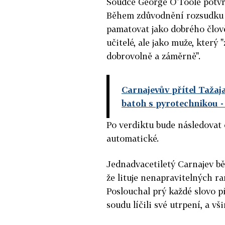
Soudce George O'Toole potvrd
Během zdůvodnění rozsudku p
pamatovat jako dobrého člověka
učitelé, ale jako muže, který 
dobrovolně a záměrně".
Carnajevův přítel Tažaj
batoh s pyrotechnikou
-
Po verdiktu bude následovat o
automatické.
Jednadvacetiletý Carnajev bě
že lituje nenapravitelných ran
Poslouchal prý každé slovo př
soudu líčili své utrpení, a všim