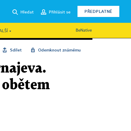
PŘEDPLATNÉ
Hledat
Přihlásit se
BeNative
ALŠÍ
Sdílet
Odemknout známému
rnajeva.
l obětem