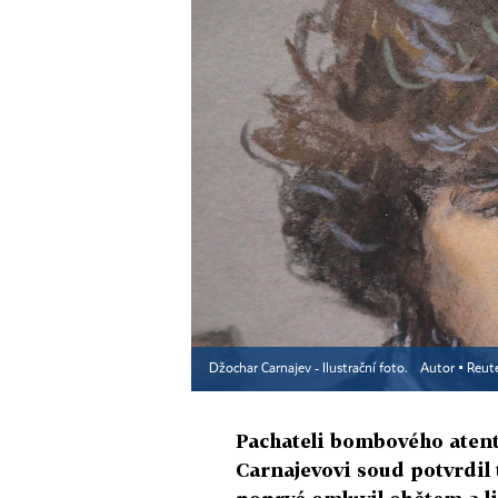
Džochar Carnajev - Ilustrační foto.
Autor ▪
Reut
Pachateli bombového aten
Carnajevovi soud potvrdil 