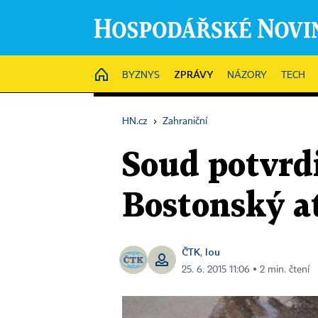
ZPRÁVY
HOME
BYZNYS
NÁZORY
TECH
HN.cz
›
Zahraniční
Soud potvrdi
Bostonský a
ČTK
lou
,
25. 6. 2015 11:06 ▪ 2 min. čtení