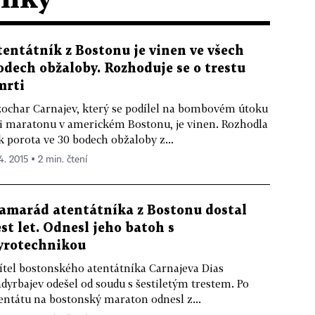
tentátník z Bostonu je vinen ve všech
odech obžaloby. Rozhoduje se o trestu
mrti
ochar Carnajev, který se podílel na bombovém útoku
i maratonu v americkém Bostonu, je vinen. Rozhodla
k porota ve 30 bodech obžaloby z...
4. 2015 ▪ 2 min. čtení
amarád atentátníka z Bostonu dostal
est let. Odnesl jeho batoh s
yrotechnikou
ítel bostonského atentátníka Carnajeva Dias
dyrbajev odešel od soudu s šestiletým trestem. Po
entátu na bostonský maraton odnesl z...