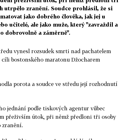
idem přeživším útok, při němž předloni tři
h utrpělo zranění. Soudce prohlásil, že si
atovat jako dobrého člověka, jak jej u
ebo učitelé, ale jako muže, který "zavraždil a
to dobrovolně a záměrně".
tředu vynesl rozsudek smrti nad pachatelem
 cíli bostonského maratonu Džocharem
hodla porota a soudce ve středu její rozhodnutí
ho jednání podle tiskových agentur vůbec
m přeživším útok, při němž předloni tři osoby
 zranění.