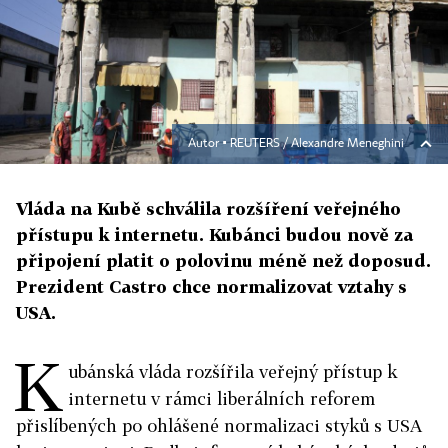
Autor ▪
REUTERS / Alexandre Meneghini
Vláda na Kubě schválila rozšíření veřejného
přístupu k internetu. Kubánci budou nově za
připojení platit o polovinu méně než doposud.
Prezident Castro chce normalizovat vztahy s
USA.
K
ubánská vláda rozšířila veřejný přístup k
internetu v rámci liberálních reforem
přislíbených po ohlášené normalizaci styků s USA