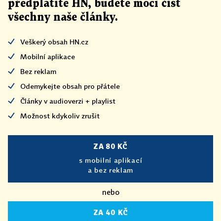
předplatíte HN, budete moci číst
všechny naše články
.
Veškerý obsah HN.cz
Mobilní aplikace
Bez reklam
Odemykejte obsah pro přátele
Články v audioverzi + playlist
Možnost kdykoliv zrušit
ZA 80 KČ
s mobilní aplikací
a bez reklam
nebo
ZA 40 KČ