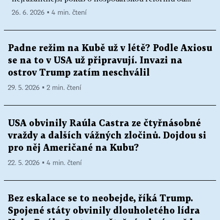
26. 6. 2026 ▪ 4 min. čtení
Padne režim na Kubě už v létě? Podle Axiosu
se na to v USA už připravují. Invazi na
ostrov Trump zatím neschválil
29. 5. 2026 ▪ 2 min. čtení
USA obvinily Raúla Castra ze čtyřnásobné
vraždy a dalších vážných zločinů. Dojdou si
pro něj Američané na Kubu?
22. 5. 2026 ▪ 4 min. čtení
Bez eskalace se to neobejde, říká Trump.
Spojené státy obvinily dlouholetého lídra