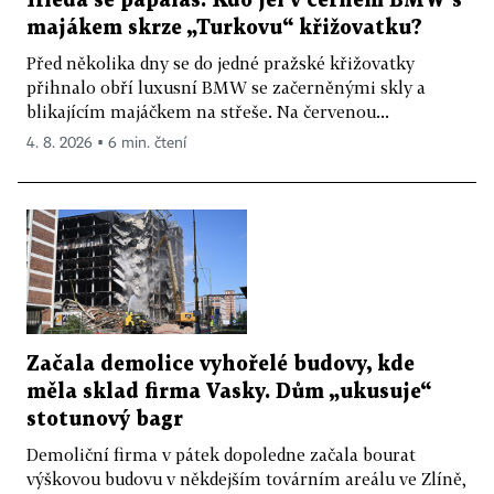
Hledá se papaláš. Kdo jel v černém BMW s
majákem skrze „Turkovu“ křižovatku?
Před několika dny se do jedné pražské křižovatky
přihnalo obří luxusní BMW se začerněnými skly a
blikajícím majáčkem na střeše. Na červenou...
4. 8. 2026 ▪ 6 min. čtení
Začala demolice vyhořelé budovy, kde
měla sklad firma Vasky. Dům „ukusuje“
stotunový bagr
Demoliční firma v pátek dopoledne začala bourat
výškovou budovu v někdejším továrním areálu ve Zlíně,