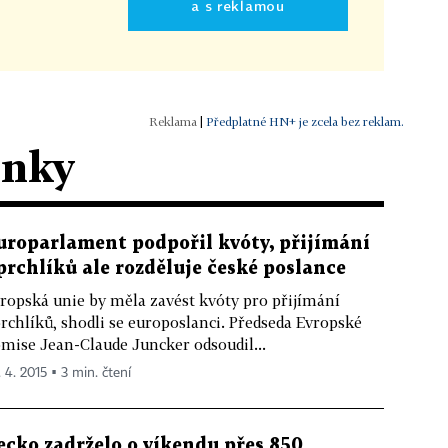
a s reklamou
|
Předplatné HN+ je zcela bez reklam.
ánky
uroparlament podpořil kvóty, přijímání
prchlíků ale rozděluje české poslance
ropská unie by měla zavést kvóty pro přijímání
rchlíků, shodli se europoslanci. Předseda Evropské
mise Jean-Claude Juncker odsoudil...
. 4. 2015 ▪ 3 min. čtení
ecko zadrželo o víkendu přes 850