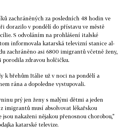
íků zachráněných za posledních 48 hodin ve
 dorazilo v pondělí do přístavu ve městě
icílie. S odvoláním na prohlášení italské
tom informovala katarská televizní stanice al-
ndu zachráněno asi 6800 imigrantů včetně ženy,
i porodila zdravou holčičku.
y k břehům Itálie už v noci na pondělí a
hem rána a dopoledne vystupovali.
ninu prý jen ženy s malými dětmi a jeden
ý z imigrantů musí absolvovat lékařskou
 že jsou nakaženi nějakou přenosnou chorobou,"
dajka katarské televize.