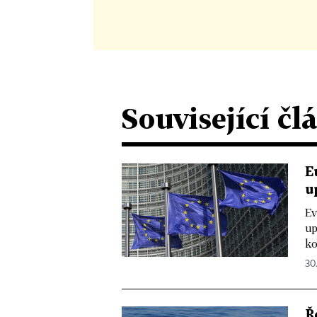
Související čl
E
u
Ev
up
ko
30
Ř