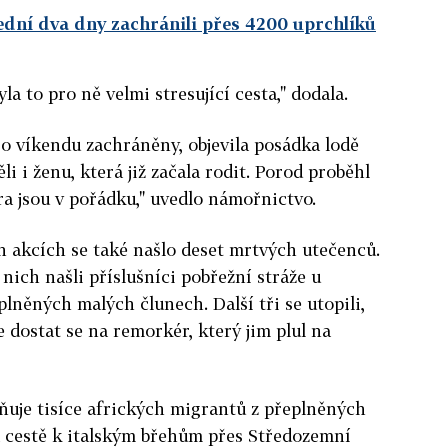
lední dva dny zachránili přes 4200 uprchlíků
yla to pro ně velmi stresující cesta," dodala.
y o víkendu zachráněny, objevila posádka lodě
i i ženu, která již začala rodit. Porod proběhl
ra jsou v pořádku," uvedlo námořnictvo.
 akcích se také našlo deset mrtvých utečenců.
ich našli příslušníci pobřežní stráže u
lněných malých člunech. Další tři se utopili,
 dostat se na remorkér, který jim plul na
aňuje tisíce afrických migrantů z přeplněných
a cestě k italským břehům přes Středozemní