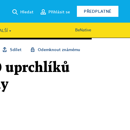
PŘEDPLATNÉ
Hledat
Přihlásit se
BeNative
ALŠÍ
Sdílet
Odemknout známému
0 uprchlíků
ny