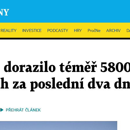
REALITY
INVESTICE
PODCASTY
HRY
PročNe
ARCHIV
D
ie dorazilo téměř 580
h za poslední dva d
PŘEHRÁT ČLÁNEK