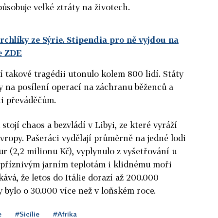
ůsobuje velké ztráty na životech.
chlíky ze Sýrie. Stipendia pro ně vyjdou na
e ZDE
í takové tragédii utonulo kolem 800 lidí. Státy
y na posílení operací na záchranu běženců a
ti převáděčům.
tojí chaos a bezvládí v Libyi, ze které vyráží
vropy. Pašeráci vydělají průměrně na jedné lodi
r (2,2 milionu Kč), vyplynulo z vyšetřování u
 příznivým jarním teplotám i klidnému moři
ává, že letos do Itálie dorazí až 200.000
y bylo o 30.000 více než v loňském roce.
e
#Sicílie
#Afrika