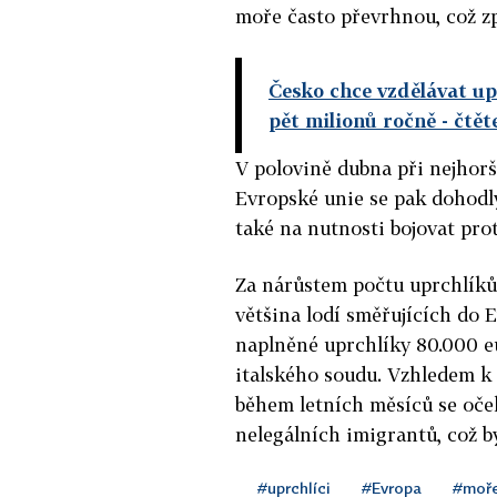
moře často převrhnou, což zp
Česko chce vzdělávat upr
pět milionů ročně
- čtět
V polovině dubna při nejhorš
Evropské unie se pak dohodl
také na nutnosti bojovat pro
Za nárůstem počtu uprchlíků s
většina lodí směřujících do E
naplněné uprchlíky 80.000 eu
italského soudu. Vzhledem k
během letních měsíců se oček
nelegálních imigrantů, což b
#uprchlíci
#Evropa
#moř