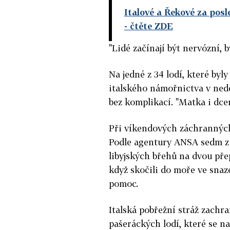
Italové a Řekové za pos
- čtěte ZDE
"Lidé začínají být nervózní, b
Na jedné z 34 lodí, které byl
italského námořnictva v neděl
bez komplikací. "Matka i dce
Při víkendových záchranných
Podle agentury ANSA sedm z n
libyjských břehů na dvou přep
když skočili do moře ve snaze
pomoc.
Italská pobřežní stráž zachr
pašeráckých lodí, které se n