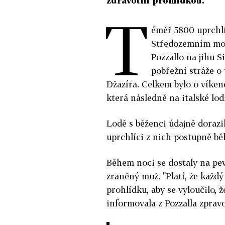
zdravotní prohlídkou.
T
éměř 5800 uprchl
Středozemním moři
Pozzallo na jihu S
pobřežní stráže o 
Džazíra. Celkem bylo o víke
která následně na italské lod
Lodě s běženci údajně dorazil
uprchlíci z nich postupně bě
Během noci se dostaly na pev
zraněný muž. "Platí, že každ
prohlídku, aby se vyloučilo,
informovala z Pozzalla zpravo