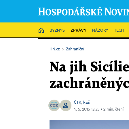
ZPRÁVY
HOME
BYZNYS
NÁZORY
TECH
HN.cz
›
Zahraniční
Na jih Sicíl
zachráněnýc
ČTK
kaš
,
4. 5. 2015 13:35 ▪ 2 min. čtení