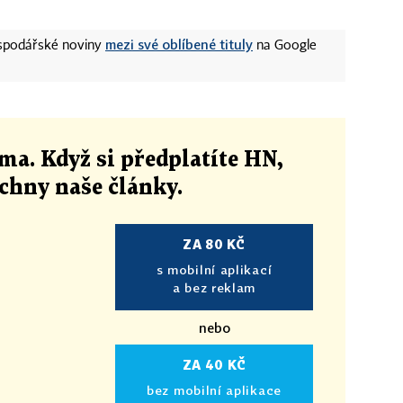
mezi své oblíbené tituly
ospodářské noviny
na Google
ma. Když si předplatíte HN,
echny naše články
.
ZA 80 KČ
s mobilní aplikací
a bez reklam
nebo
ZA 40 KČ
bez mobilní aplikace