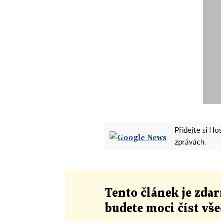
Přidejte si H
zprávách.
Tento článek
je
zdar
budete moci číst vš