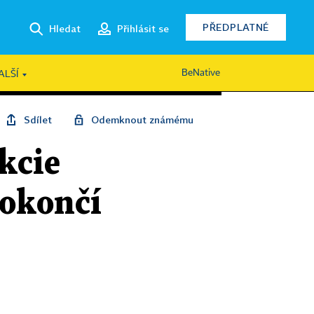
PŘEDPLATNÉ
Hledat
Přihlásit se
BeNative
ALŠÍ
Sdílet
Odemknout známému
kcie
dokončí