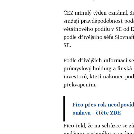
ČEZ minulý týden oznámil, ž
snižují pravděpodobnost podá
většinového podílu v SE od 
podle dřívějšího šéfa Slovna
SE.
Podle dřívějších informací se
průmyslový holding a finská
investorů, kteří nakonec pod
překvapením.
Fico přes rok neodpovíd
omluvu
- čtěte ZDE
Fico řekl, že na schůzce se 
nedávno zrušeného pronájmu 