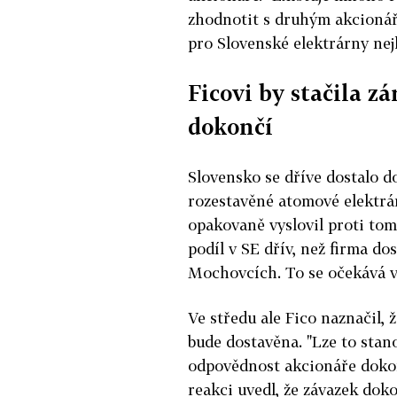
zhodnotit s druhým akcionář
pro Slovenské elektrárny nejl
Ficovi by stačila z
dokončí
Slovensko se dříve dostalo d
rozestavěné atomové elektrá
opakovaně vyslovil proti tom
podíl v SE dřív, než firma do
Mochovcích. To se očekává v
Ve středu ale Fico naznačil, 
bude dostavěna. "Lze to stan
odpovědnost akcionáře dokonči
reakci uvedl, že závazek doko