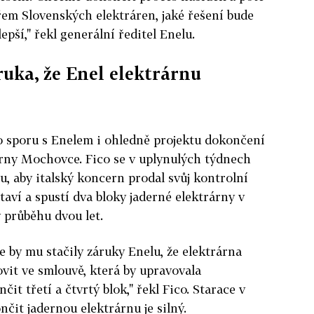
em Slovenských elektráren, jaké řešení bude
epší," řekl generální ředitel Enelu.
áruka, že Enel elektrárnu
o sporu s Enelem i ohledně projektu dokončení
rny Mochovce. Fico se v uplynulých týdnech
u, aby italský koncern prodal svůj kontrolní
staví a spustí dva bloky jaderné elektrárny v
 průběhu dvou let.
že by mu stačily záruky Enelu, že elektrárna
ovit ve smlouvě, která by upravovala
t třetí a čtvrtý blok," řekl Fico. Starace v
nčit jadernou elektrárnu je silný.