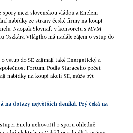
e spory mezi slovenskou vládou a Enelem
ní nabídky ze strany české firmy na koupi
Enelu. Naopak Slovnaft v konsorciu s MVM
ftu Oszkára Világiho má nadále zájem o vstup do
 o vstup do SE zajímají také Energetický a
 společnost Fortum. Podle Staraceho počet
ají nabídky na koupi akcií SE, může být
á na dotazy největších deníků. Prý čeká na
zástupci Enelu nehovořil o sporu ohledně
vodní elektrárny Gabčíkovo, kvůli kterému