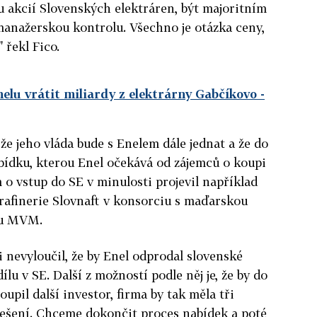
nu akcií Slovenských elektráren, být majoritním
anažerskou kontrolu. Všechno je otázka ceny,
 řekl Fico.
nelu vrátit miliardy z elektrárny Gabčíkovo
-
že jeho vláda bude s Enelem dále jednat a že do
abídku, kterou Enel očekává od zájemců o koupi
 o vstup do SE v minulosti projevil například
rafinerie Slovnaft v konsorciu s maďarskou
ou MVM.
i nevyloučil, že by Enel odprodal slovenské
ílu v SE. Další z možností podle něj je, že by do
upil další investor, firma by tak měla tři
řešení. Chceme dokončit proces nabídek a poté