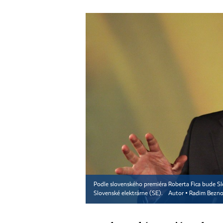
Podle slovenského premiéra Roberta Fica bude Slo
Slovenské elektrárne (SE).
Autor ▪
Radim Bezno