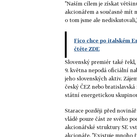
"Naším cílem je získat větši
akcionářem a současně mít m
o tom jsme ale nediskutovali,"
Fico chce po italském E
čtěte ZDE
Slovenský premiér také řekl, 
9. května nepodá oficiální n
jeho slovenských aktiv. Zájem
český ČEZ nebo bratislavská 
státní energetickou skupin
Starace později před novinář
vládě pouze část ze svého pod
akcionářské struktury SE vsto
akcionáře. "Existuje mnoho 