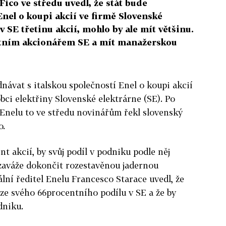
ico ve středu uvedl, že stát bude
Enel o koupi akcií ve firmě Slovenské
v SE třetinu akcií, mohlo by ale mít většinu.
ritním akcionářem SE a mít manažerskou
návat s italskou společností Enel o koupi akcií
ci elektřiny Slovenské elektrárne (SE). Po
Enelu to ve středu novinářům řekl slovenský
o.
nt akcií, by svůj podíl v podniku podle něj
l zaváže dokončit rozestavěnou jadernou
ní ředitel Enelu Francesco Starace uvedl, že
 ze svého 66procentního podílu v SE a že by
dniku.