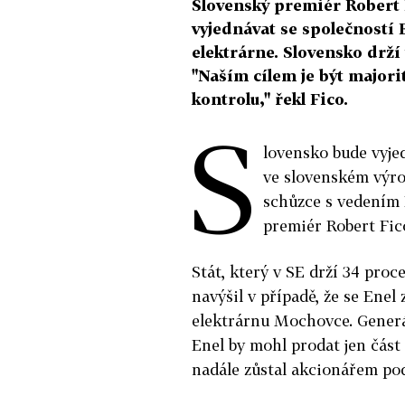
Slovenský premiér Robert F
vyjednávat se společností 
elektrárne. Slovensko drží 
"Naším cílem je být majo
kontrolu," řekl Fico.
S
lovensko bude vyjed
ve slovenském výrob
schůzce s vedením 
premiér Robert Fic
Stát, který v SE drží 34 proce
navýšil v případě, že se Ene
elektrárnu Mochovce. Generál
Enel by mohl prodat jen část
nadále zůstal akcionářem po