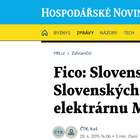
ZPRÁVY
HOME
BYZNYS
NÁZORY
TECH
HN.cz
›
Zahraniční
Fico: Sloven
Slovenských
elektrárnu 
ČTK
kaš
,
29. 4. 2015 14:06 ▪ 3 min. čtení