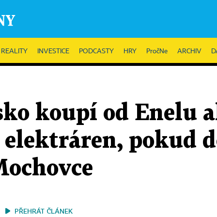
REALITY
INVESTICE
PODCASTY
HRY
PročNe
ARCHIV
D
sko koupí od Enelu a
 elektráren, pokud 
Mochovce
PŘEHRÁT ČLÁNEK