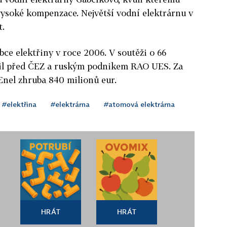
vysoké kompenzace. Největší vodní elektrárnu v
t.
bce elektřiny v roce 2006. V soutěži o 66
zil před ČEZ a ruským podnikem RAO UES. Za
 Enel zhruba 840 milionů eur.
#elektřina
#elektrárna
#atomová elektrárna
HRÁT
HRÁT