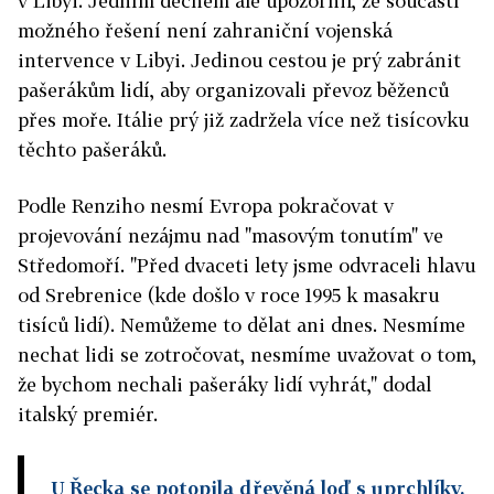
v Libyi. Jedním dechem ale upozornil, že součástí
možného řešení není zahraniční vojenská
intervence v Libyi. Jedinou cestou je prý zabránit
pašerákům lidí, aby organizovali převoz běženců
přes moře. Itálie prý již zadržela více než tisícovku
těchto pašeráků.
Podle Renziho nesmí Evropa pokračovat v
projevování nezájmu nad "masovým tonutím" ve
Středomoří. "Před dvaceti lety jsme odvraceli hlavu
od Srebrenice (kde došlo v roce 1995 k masakru
tisíců lidí). Nemůžeme to dělat ani dnes. Nesmíme
nechat lidi se zotročovat, nesmíme uvažovat o tom,
že bychom nechali pašeráky lidí vyhrát," dodal
italský premiér.
U Řecka se potopila dřevěná loď s uprchlíky.