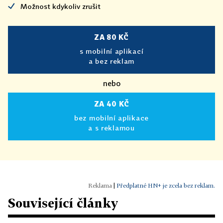
Možnost kdykoliv zrušit
ZA 80 KČ
s mobilní aplikací
a bez reklam
nebo
ZA 40 KČ
bez mobilní aplikace
a s reklamou
|
Předplatné HN+ je zcela bez reklam.
Související články