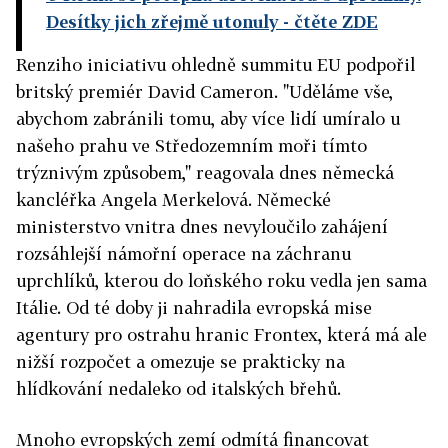
Desítky jich zřejmě utonuly
- čtěte ZDE
Renziho iniciativu ohledně summitu EU podpořil
britský premiér David Cameron. "Uděláme vše,
abychom zabránili tomu, aby více lidí umíralo u
našeho prahu ve Středozemním moři tímto
trýznivým způsobem," reagovala dnes německá
kancléřka Angela Merkelová. Německé
ministerstvo vnitra dnes nevyloučilo zahájení
rozsáhlejší námořní operace na záchranu
uprchlíků, kterou do loňského roku vedla jen sama
Itálie. Od té doby ji nahradila evropská mise
agentury pro ostrahu hranic Frontex, která má ale
nižší rozpočet a omezuje se prakticky na
hlídkování nedaleko od italských břehů.
Mnoho evropských zemí odmítá financovat