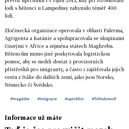
převoz uprchlíků i v říjnu 2013, kdy při ztroskotání
lodi s běženci u Lampedusy zahynulo téměř 400
lidí.
Zločinecká organizace operovala v oblasti Palerma,
Agrigenta a Katánie a spolupracovala se skupinami
činnými v Africe a zejména státech Maghrebu.
Běžencům mimo jiné poskytovala logistickou
pomoc, aby se mohli dostat z provizorních
přístřešků pro imigranty, a často i zajišťovala jejich
cestu z Itálie do dalších zemí, jako jsou Norsko,
Německo či Švédsko.
#tragédie
#imigrace
#uprchlíci
#Středomoří
Informace už máte