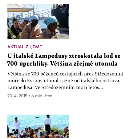
AKTUALIZUJEME
U italské Lampedusy ztroskotala loď se
700 uprchlíky. Většina zřejmě utonula
Většina ze 700 běženců cestujících přes Středozemní
moře do Evropy utonula jižně od italského ostrova
Lampedusa. Ve Středozemním moři letos...
20. 4. 2015 ▪ 6 min. čtení