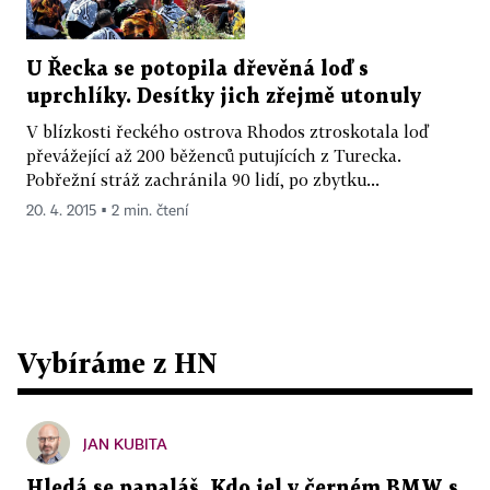
U Řecka se potopila dřevěná loď s
uprchlíky. Desítky jich zřejmě utonuly
V blízkosti řeckého ostrova Rhodos ztroskotala loď
převážející až 200 běženců putujících z Turecka.
Pobřežní stráž zachránila 90 lidí, po zbytku...
20. 4. 2015 ▪ 2 min. čtení
Vybíráme z HN
JAN KUBITA
Hledá se papaláš. Kdo jel v černém BMW s