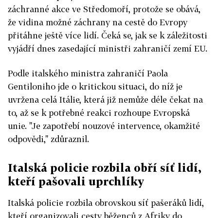
záchranné akce ve Středomoří, protože se obává,
že vidina možné záchrany na cestě do Evropy
přitáhne ještě více lidí. Čeká se, jak se k záležitosti
vyjádří dnes zasedající ministři zahraničí zemí EU.
Podle italského ministra zahraničí Paola
Gentiloniho jde o kritickou situaci, do níž je
uvržena celá Itálie, která již nemůže déle čekat na
to, až se k potřebné reakci rozhoupe Evropská
unie. "Je zapotřebí nouzové intervence, okamžité
odpovědi," zdůraznil.
Italská policie rozbila obří síť lidí,
kteří pašovali uprchlíky
Italská policie rozbila obrovskou síť pašeráků lidí,
kteří organizovali cesty běženců z Afriky do