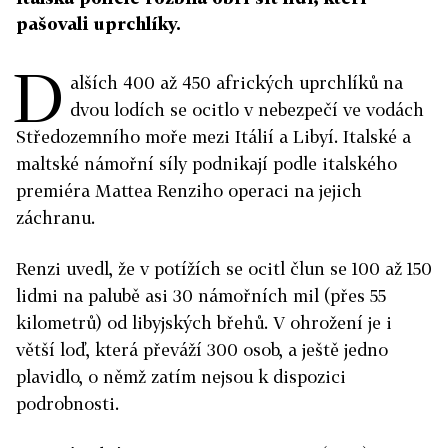
pašovali uprchlíky.
D
alších 400 až 450 afrických uprchlíků na
dvou lodích se ocitlo v nebezpečí ve vodách
Středozemního moře mezi Itálií a Libyí. Italské a
maltské námořní síly podnikají podle italského
premiéra Mattea Renziho operaci na jejich
záchranu.
Renzi uvedl, že v potížích se ocitl člun se 100 až 150
lidmi na palubě asi 30 námořních mil (přes 55
kilometrů) od libyjských břehů. V ohrožení je i
větší loď, která převáží 300 osob, a ještě jedno
plavidlo, o němž zatím nejsou k dispozici
podrobnosti.