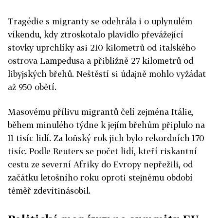
Tragédie s migranty se odehrála i o uplynulém
víkendu, kdy ztroskotalo plavidlo převážející
stovky uprchlíky asi 210 kilometrů od italského
ostrova Lampedusa a přibližně 27 kilometrů od
libyjských břehů. Neštěstí si údajně mohlo vyžádat
až 950 obětí.
Masovému přílivu migrantů čelí zejména Itálie,
během minulého týdne k jejím břehům připlulo na
11 tisíc lidí. Za loňský rok jich bylo rekordních 170
tisíc. Podle Reuters se počet lidí, kteří riskantní
cestu ze severní Afriky do Evropy nepřežili, od
začátku letošního roku oproti stejnému období
téměř zdevítinásobil.