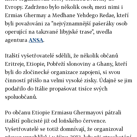
Evropy. Zadrženo bylo několik osob, mezi nimi i
Ermias Ghermay a Medhane Yehdego Redae, kteří
byli považováni za "nejvýznamnější pašeráky osob
operující na takzvané libyjské trase", uvedla
agentura
ANSA
.
Italští vyšetřovatelé sdělili, že několik občanů
Eritreje, Etiopie, Pobřeží slonoviny a Ghany, kteří
byli do zločinecké organizace zapojeni, si svou
činností přišlo na velmi vysoké zisky. Údajně se jim
podařilo do Itálie propašovat tisíce svých
spoluobčanů.
Po občanu Etiopie Ermiasu Ghermayovi pátrali
italští policisté již od loňského července.
Vyšetřovatelé se totiž domnívají, že organizoval