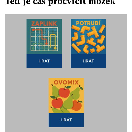
Teď je čas procvičit mozek
HRÁT
HRÁT
HRÁT