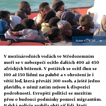
Autor ▪
ČTK/AP
V mezinárodních vodách ve Středozemním
moři se v nebezpečí ocitlo dalších 400 až 450
afrických běženců. V potížích se ocitl člun se
100 až 150 lidmi na palubě a v ohrožení je i
větší loď, která převáží 300 osob, a ještě jedno
plavidlo, o němž zatím nejsou k dispozici
podrobnosti. Evropští politici se mezitím
přou o budoucí podmínky pomoci migrantům.
Italská policie rozbila obří síť lidí, kteří