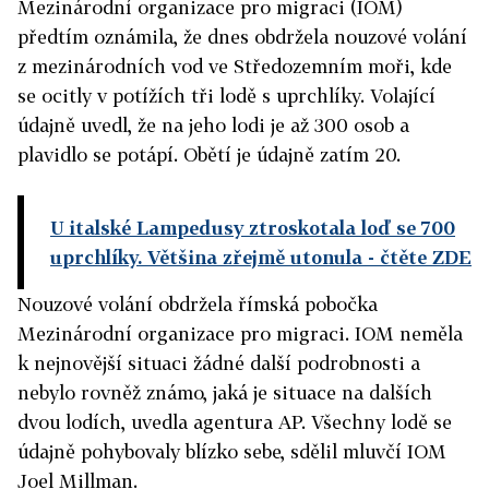
Mezinárodní organizace pro migraci (IOM)
předtím oznámila, že dnes obdržela nouzové volání
z mezinárodních vod ve Středozemním moři, kde
se ocitly v potížích tři lodě s uprchlíky. Volající
údajně uvedl, že na jeho lodi je až 300 osob a
plavidlo se potápí. Obětí je údajně zatím 20.
U italské Lampedusy ztroskotala loď se 700
uprchlíky. Většina zřejmě utonula
- čtěte ZDE
Nouzové volání obdržela římská pobočka
Mezinárodní organizace pro migraci. IOM neměla
k nejnovější situaci žádné další podrobnosti a
nebylo rovněž známo, jaká je situace na dalších
dvou lodích, uvedla agentura AP. Všechny lodě se
údajně pohybovaly blízko sebe, sdělil mluvčí IOM
Joel Millman.