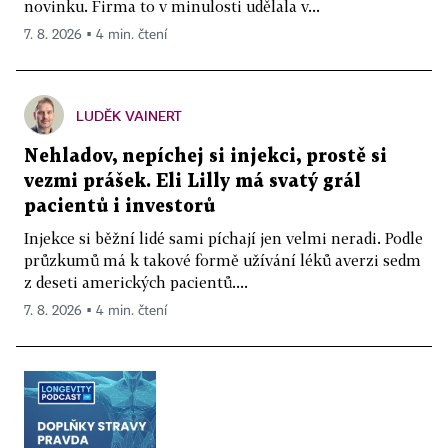
novinku. Firma to v minulosti udělala v...
7. 8. 2026 ▪ 4 min. čtení
LUDĚK VAINERT
Nehladov, nepíchej si injekci, prostě si
vezmi prášek. Eli Lilly má svatý grál
pacientů i investorů
Injekce si běžní lidé sami píchají jen velmi neradi. Podle
průzkumů má k takové formě užívání léků averzi sedm
z deseti amerických pacientů....
7. 8. 2026 ▪ 4 min. čtení