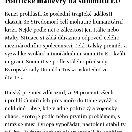
Politické manévry na summitu EU
Renzi prohlásil, že poslední tragické události
ukazují, že Středomoří čelí mohutné humanitární
krizi. Nejde podle něj o záležitost jen Itálie nebo
Malty. Situace si žádá důraznou odpověď celého
mezinárodního společenství, řekl italský premiér a
vyzval ke svolání mimořádnému summitu EU kvůli
migraci. Summit se podle stálého předsedy
Evropské rady Donalda Tuska uskuteční ve
čtvrtek.
Italský premiér zdůraznil, že 91 procent všech
uprchlíků mířících přes moře do Itálie vyráží z
neklidné Libye, kde vládne politický a vojenský
chaos. Proto je podle něho prvním problémem, s
nímž se musí Evropa vypořádat, nastolení stability