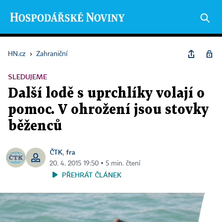
HN.cz
›
Zahraniční
SLEDUJEME
Další lodě s uprchlíky volají o
pomoc. V ohrožení jsou stovky
běženců
ČTK
fra
,
20. 4. 2015 19:50 ▪ 5 min. čtení
PŘEHRÁT ČLÁNEK