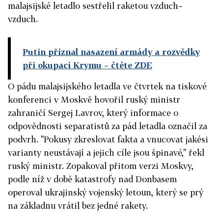
malajsijské letadlo sestřelil raketou vzduch–
vzduch.
Putin přiznal nasazení armády a rozvědky
při okupaci Krymu
– čtěte ZDE
O pádu malajsijského letadla ve čtvrtek na tiskové
konferenci v Moskvě hovořil ruský ministr
zahraničí Sergej Lavrov, který informace o
odpovědnosti separatistů za pád letadla označil za
podvrh. "Pokusy zkreslovat fakta a vnucovat jakési
varianty neustávají a jejich cíle jsou špinavé," řekl
ruský ministr. Zopakoval přitom verzi Moskvy,
podle níž v době katastrofy nad Donbasem
operoval ukrajinský vojenský letoun, který se prý
na základnu vrátil bez jedné rakety.