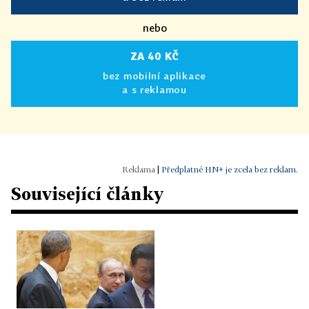
nebo
ZA 40 KČ
bez mobilní aplikace
a s reklamou
|
Předplatné HN+ je zcela bez reklam.
Související články