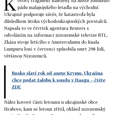
K
ovový fragment nalezený na místě loňského
pádu malajsijského letadla na východní
Ukrajině podporuje závěr, že katastrofa byla
důsledkem útoku východoukrajinských povstalců.
Napsala to ve čtvrtek agentura Reuters s
odvoláním na informaci nizozemské televize RTL.
Zkáza stroje letícího z Amsterodamu do Kuala
Lumpuru loni v červenci způsobila smrt 298 lidí,
většinou Nizozemců.
Rusko slaví rok od anexe Krymu. Ukrajina
chce podat žalobu k soudu v Haagu
– čtěte
ZDE
Nález kovové části letounu u ukrajinské obce
Hrabove, kam se letoun zřítil, ohlásil nizozemský