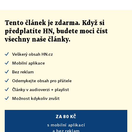
Tento článek
je
zdarma. Když si
předplatíte HN, budete moci číst
všechny naše články
.
Veškerý obsah HN.cz
Mobilní aplikace
Bez reklam
Odemykejte obsah pro přátele
Články v audioverzi + playlist
Možnost kdykoliv zrušit
ZA 80 KČ
s mobilní aplikací
a bez reklam