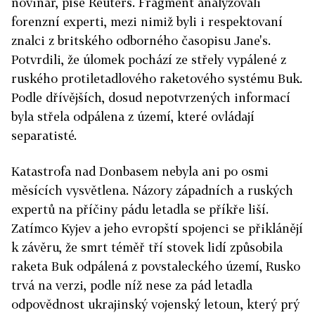
novinář, píše Reuters. Fragment analyzovali
forenzní experti, mezi nimiž byli i respektovaní
znalci z britského odborného časopisu Jane's.
Potvrdili, že úlomek pochází ze střely vypálené z
ruského protiletadlového raketového systému Buk.
Podle dřívějších, dosud nepotvrzených informací
byla střela odpálena z území, které ovládají
separatisté.
Katastrofa nad Donbasem nebyla ani po osmi
měsících vysvětlena. Názory západních a ruských
expertů na příčiny pádu letadla se příkře liší.
Zatímco Kyjev a jeho evropští spojenci se přiklánějí
k závěru, že smrt téměř tří stovek lidí způsobila
raketa Buk odpálená z povstaleckého území, Rusko
trvá na verzi, podle níž nese za pád letadla
odpovědnost ukrajinský vojenský letoun, který prý