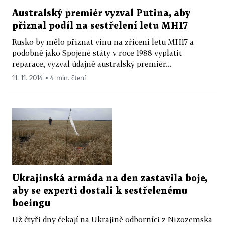
Australský premiér vyzval Putina, aby
přiznal podíl na sestřelení letu MH17
Rusko by mělo přiznat vinu na zřícení letu MH17 a
podobně jako Spojené státy v roce 1988 vyplatit
reparace, vyzval údajně australský premiér...
11. 11. 2014 ▪ 4 min. čtení
Ukrajinská armáda na den zastavila boje,
aby se experti dostali k sestřelenému
boeingu
Už čtyři dny čekají na Ukrajině odborníci z Nizozemska