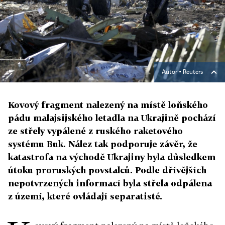
Autor ▪
Reuters
Kovový fragment nalezený na místě loňského
pádu malajsijského letadla na Ukrajině pochází
ze střely vypálené z ruského raketového
systému Buk. Nález tak podporuje závěr, že
katastrofa na východě Ukrajiny byla důsledkem
útoku proruských povstalců. Podle dřívějších
nepotvrzených informací byla střela odpálena
z území, které ovládají separatisté.