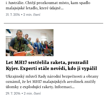
i Austrálie. Chtějí prozkoumat místo, kam spadlo
malajsijské letadlo, které údajně...
31. 7. 2014 ▪ 2 min. čtení
Let MH17 sestřelila raketa, prozradil
Kyjev. Experti stále nevědí, kdo ji vypálil
Ukrajinský mluvčí Rady národní bezpečnosti a obrany
oznámil, že let MH17 malajsijských aerolinek zničily
úlomky z explodující rakety. Informaci...
29. 7. 2014 ▪ 2 min. čtení