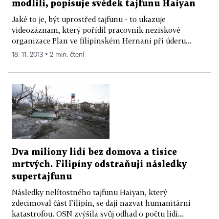
modlili, popisuje svědek tajfunu Haiyan
Jaké to je, být uprostřed tajfunu - to ukazuje
videozáznam, který pořídil pracovník neziskové
organizace Plan ve filipínském Hernani při úderu...
18. 11. 2013 ▪ 2 min. čtení
Dva miliony lidí bez domova a tisíce
mrtvých. Filipíny odstraňují následky
supertajfunu
Následky nelítostného tajfunu Haiyan, který
zdecimoval část Filipín, se dají nazvat humanitární
katastrofou. OSN zvýšila svůj odhad o počtu lidí...