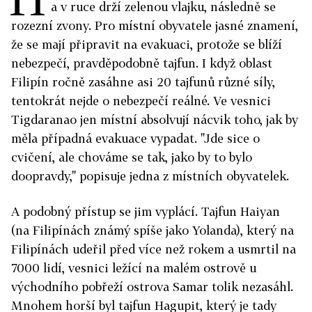
a v ruce drží zelenou vlajku, následně se
rozezní zvony. Pro místní obyvatele jasné znamení,
že se mají připravit na evakuaci, protože se blíží
nebezpečí, pravděpodobně tajfun. I když oblast
Filipín ročně zasáhne asi 20 tajfunů různé síly,
tentokrát nejde o nebezpečí reálné. Ve vesnici
Tigdaranao jen místní absolvují nácvik toho, jak by
měla případná evakuace vypadat. "Jde sice o
cvičení, ale chováme se tak, jako by to bylo
doopravdy," popisuje jedna z místních obyvatelek.
A podobný přístup se jim vyplácí. Tajfun Haiyan
(na Filipínách známý spíše jako Yolanda), který na
Filipínách udeřil před více než rokem a usmrtil na
7000 lidí, vesnici ležící na malém ostrově u
východního pobřeží ostrova Samar tolik nezasáhl.
Mnohem horší byl tajfun Hagupit, který je tady