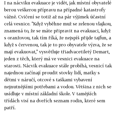
I na nácviku evakuace je vidět, jak místní obyvatelé
berou veškerou přípravu na případné katastrofy
vážně. Cvičení se totiž až na pár výjimek účastní
celá vesnice. "Když vyběhne muž se zelenou vlajkou,
znamená to, že se máte připravit na evakuaci, když
s oranžovou, tak tím říká, že nejspíš přijde tajfun, a
když s červenou, tak je to pro obyvatele výzva, že se
mají evakuovat," vysvětluje třiadvacetiletý Demart,
jeden z těch, který má ve vesnici evakuace na
starosti. Nácvik evakuace stále probíhá, vesnicí tak
najednou začínají proudit stovky lidí, matky s
dětmi v náručí, otcové s taškami vybavení
nejnutnějšími potřebami a vodou. Většina z nich se
usídluje v místní základní škole. V tamějších
třídách visí na dveřích seznam rodin, které sem
patří.