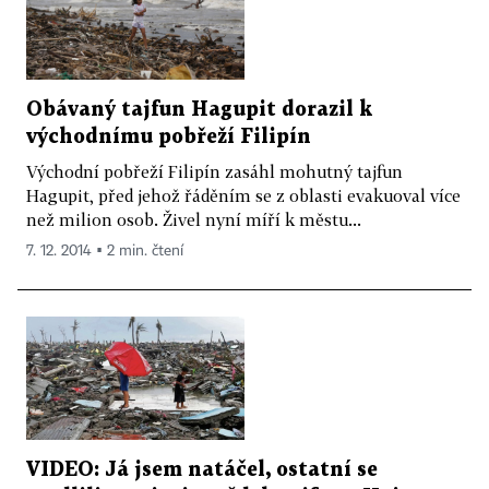
Obávaný tajfun Hagupit dorazil k
východnímu pobřeží Filipín
Východní pobřeží Filipín zasáhl mohutný tajfun
Hagupit, před jehož řáděním se z oblasti evakuoval více
než milion osob. Živel nyní míří k městu...
7. 12. 2014 ▪ 2 min. čtení
VIDEO: Já jsem natáčel, ostatní se