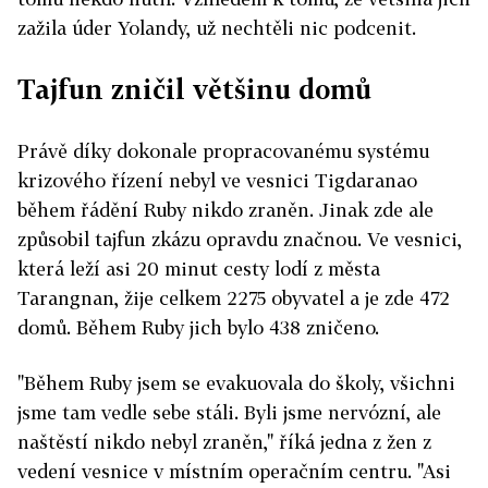
zažila úder Yolandy, už nechtěli nic podcenit.
Tajfun zničil většinu domů
Právě díky dokonale propracovanému systému
krizového řízení nebyl ve vesnici Tigdaranao
během řádění Ruby nikdo zraněn. Jinak zde ale
způsobil tajfun zkázu opravdu značnou. Ve vesnici,
která leží asi 20 minut cesty lodí z města
Tarangnan, žije celkem 2275 obyvatel a je zde 472
domů. Během Ruby jich bylo 438 zničeno.
"Během Ruby jsem se evakuovala do školy, všichni
jsme tam vedle sebe stáli. Byli jsme nervózní, ale
naštěstí nikdo nebyl zraněn," říká jedna z žen z
vedení vesnice v místním operačním centru. "Asi