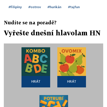
#Filipíny
#ostrov
#hurikán
#tajfun
Nudíte se na poradě?
Vyřešte dnešní hlavolam HN
HRÁT
HRÁT