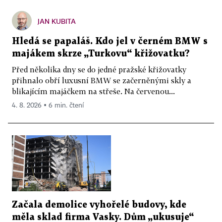
JAN KUBITA
Hledá se papaláš. Kdo jel v černém BMW s
majákem skrze „Turkovu“ křižovatku?
Před několika dny se do jedné pražské křižovatky
přihnalo obří luxusní BMW se začerněnými skly a
blikajícím majáčkem na střeše. Na červenou...
4. 8. 2026 ▪ 6 min. čtení
Začala demolice vyhořelé budovy, kde
měla sklad firma Vasky. Dům „ukusuje“