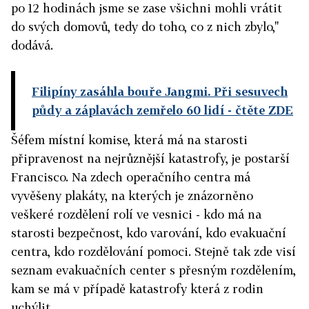
po 12 hodinách jsme se zase všichni mohli vrátit
do svých domovů, tedy do toho, co z nich zbylo,"
dodává.
Filipíny zasáhla bouře Jangmi. Při sesuvech
půdy a záplavách zemřelo 60 lidí
- čtěte ZDE
Šéfem místní komise, která má na starosti
připravenost na nejrůznější katastrofy, je postarší
Francisco. Na zdech operačního centra má
vyvěšeny plakáty, na kterých je znázorněno
veškeré rozdělení rolí ve vesnici - kdo má na
starosti bezpečnost, kdo varování, kdo evakuační
centra, kdo rozdělování pomoci. Stejně tak zde visí
seznam evakuačních center s přesným rozdělením,
kam se má v případě katastrofy která z rodin
uchýlit.