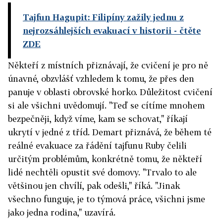
Tajfun Hagupit: Filipíny zažily jednu z
nejrozsáhlejších evakuací v historii
- čtěte
ZDE
Někteří z místních přiznávají, že cvičení je pro ně
únavné, obzvlášť vzhledem k tomu, že přes den
panuje v oblasti obrovské horko. Důležitost cvičení
si ale všichni uvědomují. "Teď se cítíme mnohem
bezpečněji, když víme, kam se schovat," říkají
ukrytí v jedné z tříd. Demart přiznává, že během té
reálné evakuace za řádění tajfunu Ruby čelili
určitým problémům, konkrétně tomu, že někteří
lidé nechtěli opustit své domovy. "Trvalo to ale
většinou jen chvílí, pak odešli," říká. "Jinak
všechno funguje, je to týmová práce, všichni jsme
jako jedna rodina," uzavírá.