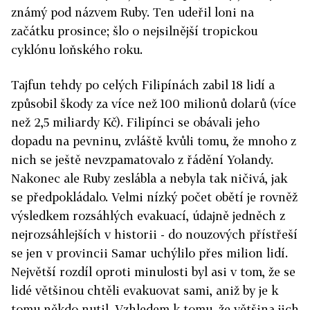
známý pod názvem Ruby. Ten udeřil loni na
začátku prosince; šlo o nejsilnější tropickou
cyklónu loňského roku.
Tajfun tehdy po celých Filipínách zabil 18 lidí a
způsobil škody za více než 100 milionů dolarů (více
než 2,5 miliardy Kč). Filipínci se obávali jeho
dopadu na pevninu, zvláště kvůli tomu, že mnoho z
nich se ještě nevzpamatovalo z řádění Yolandy.
Nakonec ale Ruby zeslábla a nebyla tak ničivá, jak
se předpokládalo. Velmi nízký počet obětí je rovněž
výsledkem rozsáhlých evakuací, údajně jedněch z
nejrozsáhlejších v historii - do nouzových přístřeší
se jen v provincii Samar uchýlilo přes milion lidí.
Největší rozdíl oproti minulosti byl asi v tom, že se
lidé většinou chtěli evakuovat sami, aniž by je k
tomu někdo nutil. Vzhledem k tomu, že většina jich