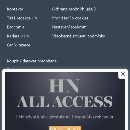
Kontakty
Ochrana osobních údajů
Tiráž redakce HN
Prohlášení o cookies
Economia
Nastavení soukromí
Kariéra v HN
Všeobecné smluvní podmínky
Ceník inzerce
Koupit / darovat předplatné
Eventy
×
Newslettery
RSS kanály
Autorská práva vykonává vydavatel. Bez písemného svolení vydavatele je
zakázáno jakékoli užití částí nebo celku díla, zejména rozmnožování a šíření
jakýmkoli způsobem, mechanickým nebo elektronickým, v českém nebo
jiném jazyce. Bez souhlasu vydavatele je zakázáno též rozmnožování