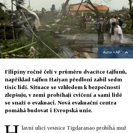
Autor ▪
AP
Filipíny ročně čelí v průměru dvacítce tajfunů,
například tajfun Haiyan předloni zabil sedm
tisíc lidí. Situace se vzhledem k bezpečnosti
zlepšuje, v zemi probíhají cvičení a sami lidé
se snaží o evakuaci. Nová evakuační centra
pomáhá budovat i Evropská unie.
H
lavní ulicí vesnice Tigdaranao probíhá muž