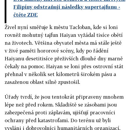
Filipíny odstraňují následky supertajfunu
-
čtěte ZDE
Živel nyní směřuje k městu Tacloban, kde si loni
rovněž mohutný tajfun Haiyan vyžádal tisíce obětí
na životech. Většina obyvatel města má stále ještě
v živé paměti hororové scény, kdy po řádění
Haiyanu desetitisíce přeživších dlouhé dny marně
čekaly na pomoc. Haiyan se loni přes ostrovní stát
přehnal v několik set kilometrů širokém pásu a
zasaženou oblast silně zpustošil.
Úřady tvrdí, že jsou tentokrát připraveny mnohem
lépe než před rokem. Skladiště se zásobami jsou
zabezpečená proti záplavám, ujišťují pracovníci
ochrany před katastrofami. Do terénu už byli
vysláni i dobrovolníci humanitárních organizací.