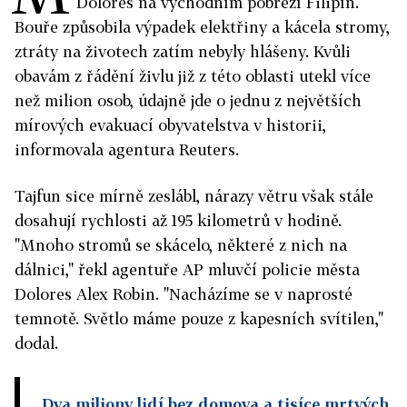
Dolores na východním pobřeží Filipín.
Bouře způsobila výpadek elektřiny a kácela stromy,
ztráty na životech zatím nebyly hlášeny. Kvůli
obavám z řádění živlu již z této oblasti utekl více
než milion osob, údajně jde o jednu z největších
mírových evakuací obyvatelstva v historii,
informovala agentura Reuters.
Tajfun sice mírně zeslábl, nárazy větru však stále
dosahují rychlosti až 195 kilometrů v hodině.
"Mnoho stromů se skácelo, některé z nich na
dálnici," řekl agentuře AP mluvčí policie města
Dolores Alex Robin. "Nacházíme se v naprosté
temnotě. Světlo máme pouze z kapesních svítilen,"
dodal.
Dva miliony lidí bez domova a tisíce mrtvých.