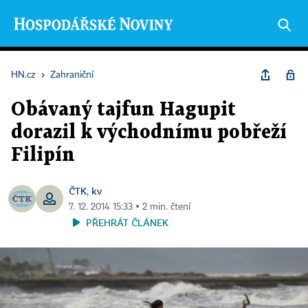
HN.cz
›
Zahraniční
Obávaný tajfun Hagupit
dorazil k východnímu pobřeží
Filipín
ČTK
kv
,
7. 12. 2014 15:33 ▪ 2 min. čtení
PŘEHRÁT ČLÁNEK