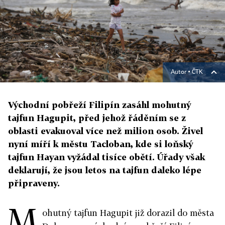
Autor ▪
ČTK
Východní pobřeží Filipín zasáhl mohutný
tajfun Hagupit, před jehož řáděním se z
oblasti evakuoval více než milion osob. Živel
nyní míří k městu Tacloban, kde si loňský
tajfun Hayan vyžádal tisíce obětí. Úřady však
deklarují, že jsou letos na tajfun daleko lépe
připraveny.
M
ohutný tajfun Hagupit již dorazil do města