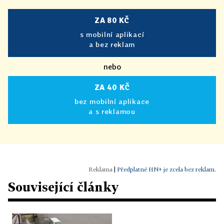
ZA 80 KČ
s mobilní aplikací
a bez reklam
nebo
ZA 40 KČ
bez mobilní aplikace
a s reklamou
|
Předplatné HN+ je zcela bez reklam.
Související články