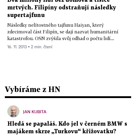
Dva miliony lidí bez domova a tisíce
mrtvých. Filipíny odstraňují následky
supertajfunu
Následky nelítostného tajfunu Haiyan, který
zdecimoval část Filipín, se dají nazvat humanitární
katastrofou. OSN zvýšila svůj odhad o počtu lidí...
16. 11. 2013 ▪ 2 min. čtení
Vybíráme z HN
JAN KUBITA
Hledá se papaláš. Kdo jel v černém BMW s
majákem skrze „Turkovu“ křižovatku?