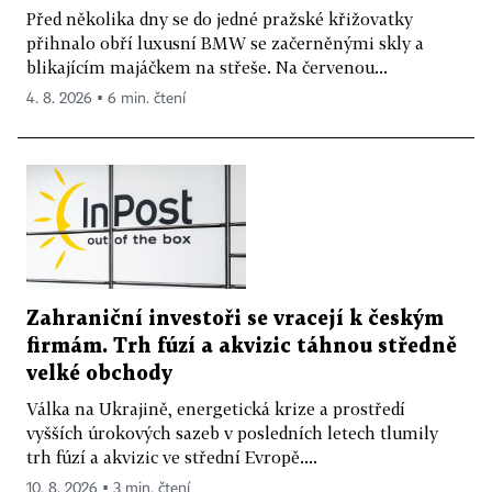
Před několika dny se do jedné pražské křižovatky
přihnalo obří luxusní BMW se začerněnými skly a
blikajícím majáčkem na střeše. Na červenou...
4. 8. 2026 ▪ 6 min. čtení
Zahraniční investoři se vracejí k českým
firmám. Trh fúzí a akvizic táhnou středně
velké obchody
Válka na Ukrajině, energetická krize a prostředí
vyšších úrokových sazeb v posledních letech tlumily
trh fúzí a akvizic ve střední Evropě....
10. 8. 2026 ▪ 3 min. čtení